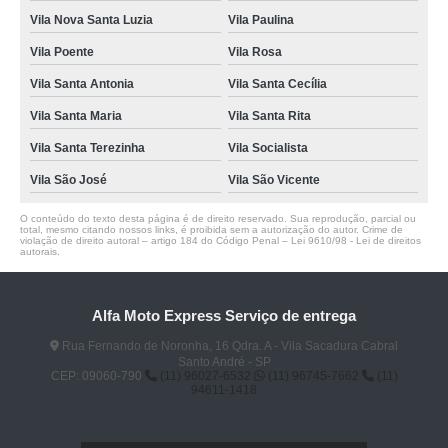
Vila Nova Santa Luzia
Vila Paulina
Vila Poente
Vila Rosa
Vila Santa Antonia
Vila Santa Cecília
Vila Santa Maria
Vila Santa Rita
Vila Santa Terezinha
Vila Socialista
Vila São José
Vila São Vicente
O conteúdo do texto desta página é de direito reservado. Sua reprodução, parcial ou
total, mesmo citando nossos links, é proibida sem a autorização do autor. Crime de
violação de direito autoral – artigo 184 do Código Penal –
Lei 9610/98 - Lei de direitos
autorais
.
Alfa Moto Express Serviço de entrega
Rua Fernando de Noronha, 16 Qdra. A - Vila Sacadura Cabral
Santo André - SP
CEP: 09060-790
(11) 96027-6532
(11) 96745-7662
(11)
94611-1418