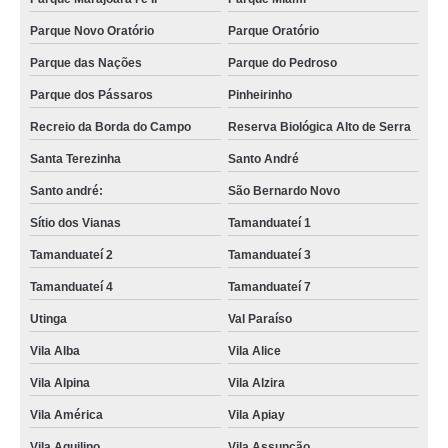
Parque Novo Oratório
Parque Oratório
Parque das Nações
Parque do Pedroso
Parque dos Pássaros
Pinheirinho
Recreio da Borda do Campo
Reserva Biológica Alto de Serra
Santa Terezinha
Santo André
Santo andré:
São Bernardo Novo
Sítio dos Vianas
Tamanduateí 1
Tamanduateí 2
Tamanduateí 3
Tamanduateí 4
Tamanduateí 7
Utinga
Val Paraíso
Vila Alba
Vila Alice
Vila Alpina
Vila Alzira
Vila América
Vila Apiay
Vila Aquilino
Vila Assunção