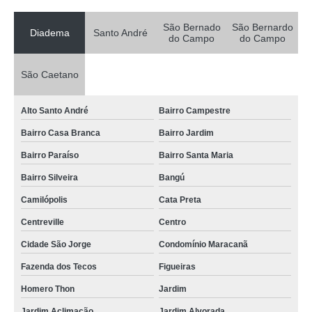
São Bernado
São Bernardo
Diadema
Santo André
do Campo
do Campo
São Caetano
Alto Santo André
Bairro Campestre
Bairro Casa Branca
Bairro Jardim
Bairro Paraíso
Bairro Santa Maria
Bairro Silveira
Bangú
Camilópolis
Cata Preta
Centreville
Centro
Cidade São Jorge
Condomínio Maracanã
Fazenda dos Tecos
Figueiras
Homero Thon
Jardim
Jardim Aclimação
Jardim Alvorada