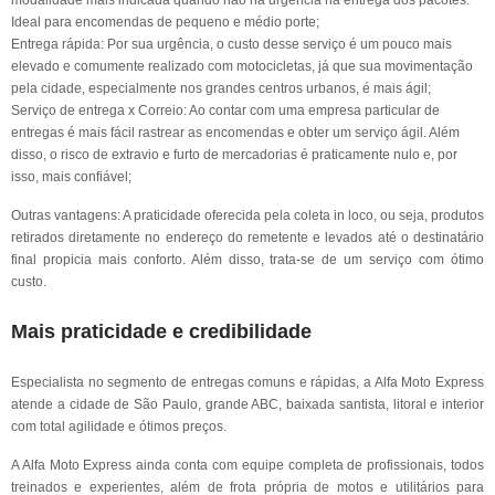
modalidade mais indicada quando não há urgência na entrega dos pacotes.
Ideal para encomendas de pequeno e médio porte;
Entrega rápida: Por sua urgência, o custo desse serviço é um pouco mais
elevado e comumente realizado com motocicletas, já que sua movimentação
pela cidade, especialmente nos grandes centros urbanos, é mais ágil;
Serviço de entrega x Correio: Ao contar com uma empresa particular de
entregas é mais fácil rastrear as encomendas e obter um serviço ágil. Além
disso, o risco de extravio e furto de mercadorias é praticamente nulo e, por
isso, mais confiável;
Outras vantagens: A praticidade oferecida pela coleta in loco, ou seja, produtos
retirados diretamente no endereço do remetente e levados até o destinatário
final propicia mais conforto. Além disso, trata-se de um serviço com ótimo
custo.
Mais praticidade e credibilidade
Especialista no segmento de entregas comuns e rápidas, a Alfa Moto Express
atende a cidade de São Paulo, grande ABC, baixada santista, litoral e interior
com total agilidade e ótimos preços.
A Alfa Moto Express ainda conta com equipe completa de profissionais, todos
treinados e experientes, além de frota própria de motos e utilitários para