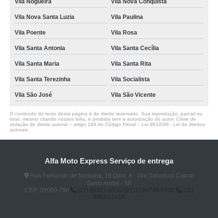
Vila Nogueira
Vila Nova Conquista
Vila Nova Santa Luzia
Vila Paulina
Vila Poente
Vila Rosa
Vila Santa Antonia
Vila Santa Cecília
Vila Santa Maria
Vila Santa Rita
Vila Santa Terezinha
Vila Socialista
Vila São José
Vila São Vicente
O conteúdo do texto desta página é de direito reservado. Sua reprodução, parcial ou
total, mesmo citando nossos links, é proibida sem a autorização do autor. Crime de
violação de direito autoral – artigo 184 do Código Penal –
Lei 9610/98 - Lei de direitos
autorais
.
Alfa Moto Express Serviço de entrega
Rua Fernando de Noronha, 16 Qdra. A - Vila Sacadura Cabral
Santo André - SP
CEP: 09060-790
(11) 96027-6532
(11) 96745-7662
(11)
94611-1418