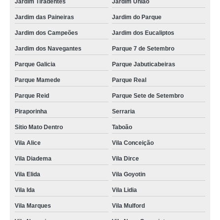
Jardim Tiradentes
Jardim União
Jardim das Paineiras
Jardim do Parque
Jardim dos Campeões
Jardim dos Eucaliptos
Jardim dos Navegantes
Parque 7 de Setembro
Parque Galicia
Parque Jabuticabeiras
Parque Mamede
Parque Real
Parque Reid
Parque Sete de Setembro
Piraporinha
Serraria
Sitio Mato Dentro
Taboão
Vila Alice
Vila Conceição
Vila Diadema
Vila Dirce
Vila Elida
Vila Goyotin
Vila Ida
Vila Lidia
Vila Marques
Vila Mulford