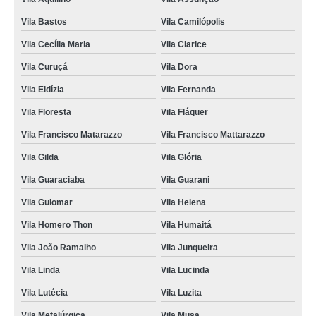
Vila Bastos
Vila Camilópolis
Vila Cecília Maria
Vila Clarice
Vila Curuçá
Vila Dora
Vila Eldízia
Vila Fernanda
Vila Floresta
Vila Fláquer
Vila Francisco Matarazzo
Vila Francisco Mattarazzo
Vila Gilda
Vila Glória
Vila Guaraciaba
Vila Guarani
Vila Guiomar
Vila Helena
Vila Homero Thon
Vila Humaitá
Vila João Ramalho
Vila Junqueira
Vila Linda
Vila Lucinda
Vila Lutécia
Vila Luzita
Vila Metalúrgica
Vila Musa