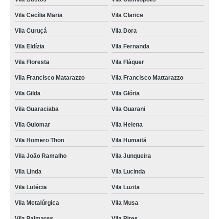
Vila Cecília Maria
Vila Clarice
Vila Curuçá
Vila Dora
Vila Eldízia
Vila Fernanda
Vila Floresta
Vila Fláquer
Vila Francisco Matarazzo
Vila Francisco Mattarazzo
Vila Gilda
Vila Glória
Vila Guaraciaba
Vila Guarani
Vila Guiomar
Vila Helena
Vila Homero Thon
Vila Humaitá
Vila João Ramalho
Vila Junqueira
Vila Linda
Vila Lucinda
Vila Lutécia
Vila Luzita
Vila Metalúrgica
Vila Musa
Vila Palmares
Vila Pires