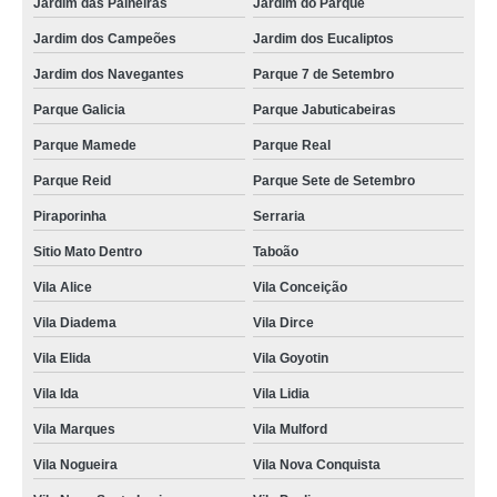
Jardim das Paineiras
Jardim do Parque
Jardim dos Campeões
Jardim dos Eucaliptos
Jardim dos Navegantes
Parque 7 de Setembro
Parque Galicia
Parque Jabuticabeiras
Parque Mamede
Parque Real
Parque Reid
Parque Sete de Setembro
Piraporinha
Serraria
Sitio Mato Dentro
Taboão
Vila Alice
Vila Conceição
Vila Diadema
Vila Dirce
Vila Elida
Vila Goyotin
Vila Ida
Vila Lidia
Vila Marques
Vila Mulford
Vila Nogueira
Vila Nova Conquista