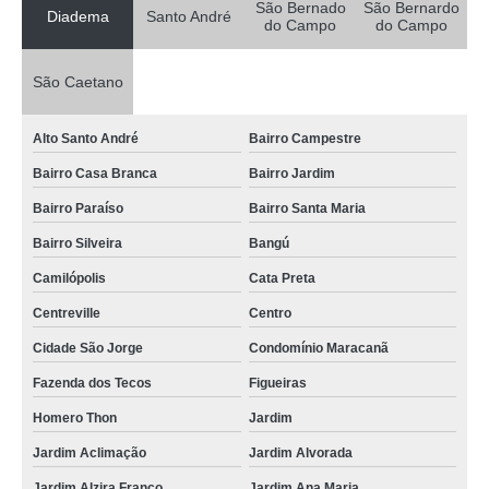
São Bernado
São Bernardo
Diadema
Santo André
do Campo
do Campo
São Caetano
Alto Santo André
Bairro Campestre
Bairro Casa Branca
Bairro Jardim
Bairro Paraíso
Bairro Santa Maria
Bairro Silveira
Bangú
Camilópolis
Cata Preta
Centreville
Centro
Cidade São Jorge
Condomínio Maracanã
Fazenda dos Tecos
Figueiras
Homero Thon
Jardim
Jardim Aclimação
Jardim Alvorada
Jardim Alzira Franco
Jardim Ana Maria