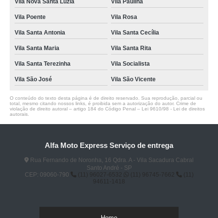
Vila Nova Santa Luzia
Vila Paulina
Vila Poente
Vila Rosa
Vila Santa Antonia
Vila Santa Cecília
Vila Santa Maria
Vila Santa Rita
Vila Santa Terezinha
Vila Socialista
Vila São José
Vila São Vicente
O conteúdo do texto desta página é de direito reservado. Sua reprodução, parcial ou
total, mesmo citando nossos links, é proibida sem a autorização do autor. Crime de
violação de direito autoral – artigo 184 do Código Penal –
Lei 9610/98 - Lei de direitos
autorais
.
Alfa Moto Express Serviço de entrega
Rua Fernando de Noronha, 16 Qdra. A - Vila Sacadura Cabral
Santo André - SP
CEP: 09060-790
(11) 96027-6532
(11) 96745-7662
(11)
94611-1418
Home