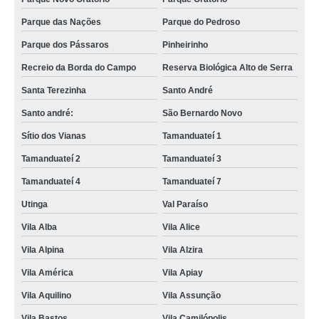
Parque das Nações
Parque do Pedroso
Parque dos Pássaros
Pinheirinho
Recreio da Borda do Campo
Reserva Biológica Alto de Serra
Santa Terezinha
Santo André
Santo andré:
São Bernardo Novo
Sítio dos Vianas
Tamanduateí 1
Tamanduateí 2
Tamanduateí 3
Tamanduateí 4
Tamanduateí 7
Utinga
Val Paraíso
Vila Alba
Vila Alice
Vila Alpina
Vila Alzira
Vila América
Vila Apiay
Vila Aquilino
Vila Assunção
Vila Bastos
Vila Camilópolis