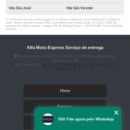
Vila São José
Vila São Vicente
O conteúdo do texto desta página é de direito reservado. Sua reprodução, parcial ou
total, mesmo citando nossos links, é proibida sem a autorização do autor. Crime de
violação de direito autoral – artigo 184 do Código Penal –
Lei 9610/98 - Lei de direitos
autorais
.
Alfa Moto Express Serviço de entrega
Rua Fernando de Noronha, 16 Qdra. A - Vila Sacadura Cabral
Santo André - SP
CEP: 09060-790
(11) 96027-6532
(11) 96745-7662
(11)
94611-1418
Home
Empresa
Olá! Fale agora pelo WhatsApp
Missão