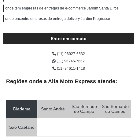
onde tem empresas de entregas de e-commerce Jardim Santa Dirce
onde encontro empresas de entrega delivery Jardim Progresso
Entre em contato
(11) 96027-6532
(11) 96745-7662
(11) 94611-1418
Regiões onde a Alfa Moto Express atende:
São Bernado
São Bernardo
Diadema
Santo André
do Campo
do Campo
São Caetano