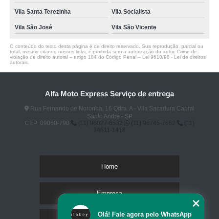
Vila Santa Terezinha
Vila Socialista
Vila São José
Vila São Vicente
O conteúdo do texto desta página é de direito reservado. Sua reprodução, parcial ou
total, mesmo citando nossos links, é proibida sem a autorização do autor. Crime de
violação de direito autoral – artigo 184 do Código Penal –
Lei 9610/98 - Lei de direitos
autorais
.
Alfa Moto Express Serviço de entrega
Rua Fernando de Noronha, 16 Qdra. A - Vila Sacadura Cabral
Santo André - SP
CEP: 09060-790
(11) 96027-6532
(11) 96745-7662
(11)
94611-1418
Home
Empresa
Olá! Fale agora pelo WhatsApp