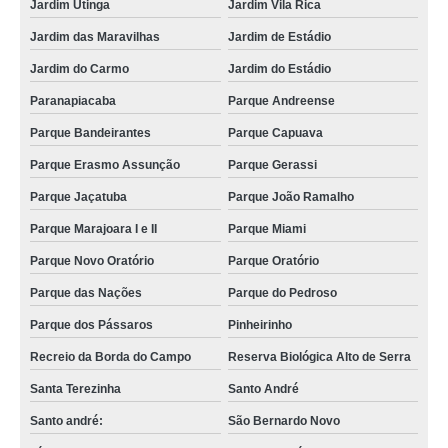
Jardim Utinga
Jardim Vila Rica
Jardim das Maravilhas
Jardim de Estádio
Jardim do Carmo
Jardim do Estádio
Paranapiacaba
Parque Andreense
Parque Bandeirantes
Parque Capuava
Parque Erasmo Assunção
Parque Gerassi
Parque Jaçatuba
Parque João Ramalho
Parque Marajoara I e II
Parque Miami
Parque Novo Oratório
Parque Oratório
Parque das Nações
Parque do Pedroso
Parque dos Pássaros
Pinheirinho
Recreio da Borda do Campo
Reserva Biológica Alto de Serra
Santa Terezinha
Santo André
Santo andré:
São Bernardo Novo