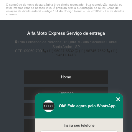
O conteúdo do texto desta página é de direito reservado. Sua reprodução, parcial ou
total, mesmo citando nossos links, é proibida sem a autorização do autor. Crime de
violação de direito autoral – artigo 184 do Código Penal –
Lei 9610/98 - Lei de direitos
autorais
.
Alfa Moto Express Serviço de entrega
Rua Fernando de Noronha, 16 Qdra. A - Vila Sacadura Cabral
Santo André - SP
CEP: 09060-790
(11) 96027-6532
(11) 96745-7662
(11)
94611-1418
Home
Empresa
Olá! Fale agora pelo WhatsApp
Missão
Serviços
Insira seu telefone