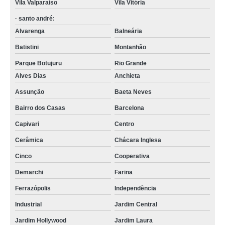
Vila Valparaíso
Vila Vitória
· santo andré:
Alvarenga
Balneária
Batistini
Montanhão
Parque Botujuru
Rio Grande
Alves Dias
Anchieta
Assunção
Baeta Neves
Bairro dos Casas
Barcelona
Capivari
Centro
Cerâmica
Chácara Inglesa
Cinco
Cooperativa
Demarchi
Farina
Ferrazópolis
Independência
Industrial
Jardim Central
Jardim Hollywood
Jardim Laura