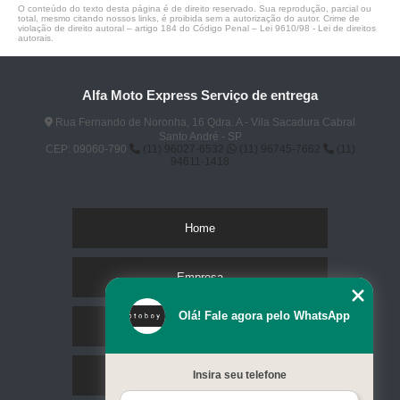
O conteúdo do texto desta página é de direito reservado. Sua reprodução, parcial ou
total, mesmo citando nossos links, é proibida sem a autorização do autor. Crime de
violação de direito autoral – artigo 184 do Código Penal –
Lei 9610/98 - Lei de direitos
autorais
.
Alfa Moto Express Serviço de entrega
Rua Fernando de Noronha, 16 Qdra. A - Vila Sacadura Cabral
Santo André - SP
CEP: 09060-790
(11) 96027-6532
(11) 96745-7662
(11)
94611-1418
Home
Empresa
Olá! Fale agora pelo WhatsApp
Missão
Serviços
Insira seu telefone