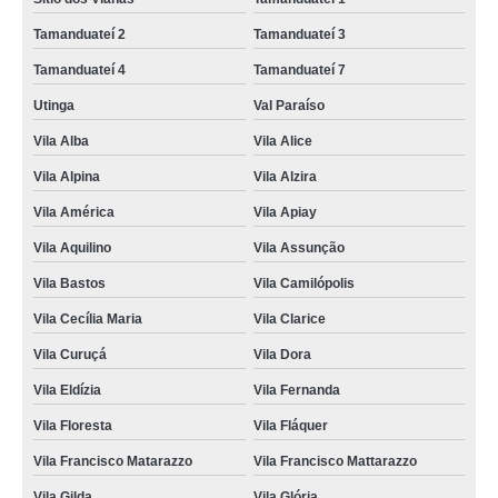
Tamanduateí 2
Tamanduateí 3
Tamanduateí 4
Tamanduateí 7
Utinga
Val Paraíso
Vila Alba
Vila Alice
Vila Alpina
Vila Alzira
Vila América
Vila Apiay
Vila Aquilino
Vila Assunção
Vila Bastos
Vila Camilópolis
Vila Cecília Maria
Vila Clarice
Vila Curuçá
Vila Dora
Vila Eldízia
Vila Fernanda
Vila Floresta
Vila Fláquer
Vila Francisco Matarazzo
Vila Francisco Mattarazzo
Vila Gilda
Vila Glória