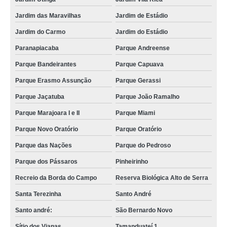
Jardim das Maravilhas
Jardim de Estádio
Jardim do Carmo
Jardim do Estádio
Paranapiacaba
Parque Andreense
Parque Bandeirantes
Parque Capuava
Parque Erasmo Assunção
Parque Gerassi
Parque Jaçatuba
Parque João Ramalho
Parque Marajoara I e II
Parque Miami
Parque Novo Oratório
Parque Oratório
Parque das Nações
Parque do Pedroso
Parque dos Pássaros
Pinheirinho
Recreio da Borda do Campo
Reserva Biológica Alto de Serra
Santa Terezinha
Santo André
Santo andré:
São Bernardo Novo
Sítio dos Vianas
Tamanduateí 1