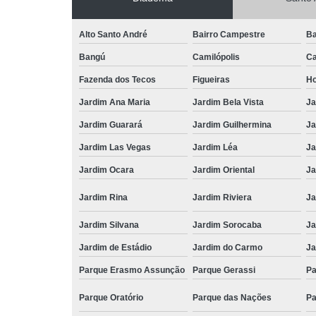
Alto Santo André
Bairro Campestre
Ba
Bangú
Camilópolis
Ca
Fazenda dos Tecos
Figueiras
Ho
Jardim Ana Maria
Jardim Bela Vista
Ja
Jardim Guarará
Jardim Guilhermina
Ja
Jardim Las Vegas
Jardim Léa
Ja
Jardim Ocara
Jardim Oriental
Ja
Jardim Rina
Jardim Riviera
Ja
Jardim Silvana
Jardim Sorocaba
Ja
Jardim de Estádio
Jardim do Carmo
Ja
Parque Erasmo Assunção
Parque Gerassi
Pa
Parque Oratório
Parque das Nações
Pa