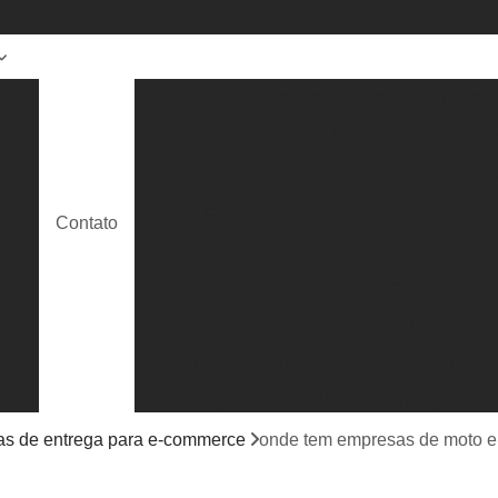
de
Empresas de Entrega de Flores
Empresas de Entrega de Produt
Empresas de Entrega para E-comme
a
Empresas de Entregas com Fiorino
ida
Contato
Empresas de Entregas de Moto
Empresas de Moto Entregas
e
Entrega Expressa de Document
ora
Entrega Expressa Farmácia
Entrega
 de
Entrega Expressa Moto
Entrega Expr
Entrega Expressa Roupa
Entrega Expre
s de entrega para e-commerce
onde tem empresas de moto e
Serviço de Entrega Expressa
Entrega E