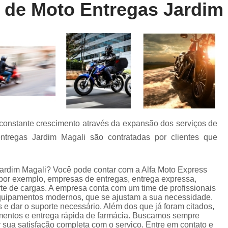
de Moto Entregas Jardim 
Entrega Rápida de Farmácia
Entrega Rápida de Remédio
Entrega R
Entrega Rápida Farmácia
Entrega R
Entrega Rápida Motoboy
Entrega Rápi
Motoboy Entrega Documentos
Motobo
Motoboy para Entrega
Motoboy para En
Motoboy para Laboratório
constante crescimento através da expansão dos serviços de
Motoboy para Retirada de Ex
tregas Jardim Magali são contratadas por clientes que
Motoboys para E-commerce
Serviço de Entrega de Documentos
ardim Magali? Você pode contar com a Alfa Moto Express
, por exemplo, empresas de entregas, entrega expressa,
Serviço de Entrega de Flores
rte de cargas. A empresa conta com um time de profissionais
 equipamentos modernos, que se ajustam a sua necessidade.
Serviço de Entrega de Presente
e dar o suporte necessário. Além dos que já foram citados,
Serviço de Entrega Farmácia
Serviço de
entos e entrega rápida de farmácia. Buscamos sempre
r sua satisfação completa com o serviço. Entre em contato e