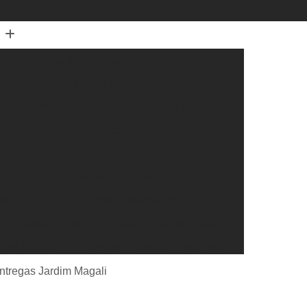
(11) 96027-6532
(11) 96745-7662
Empresas de Entrega de Pacotes
os
Empresas de Entrega Delivery
rce
Empresas de Entregas a Domicílio
Empresas de Entregas de E-commerce
Empresas de Entregas Rápidas
Empresas de Pequenas Entregas
os
Entrega Expressa Documentos
 Expressa Flores
Entrega Expressa Frete
essa Motoboy
Entrega Expressa Presentes
ssa Transportadora
Entrega Super Expressa
ntregas Jardim Magali
xtra Rápida
Entrega Rápida de Documentos