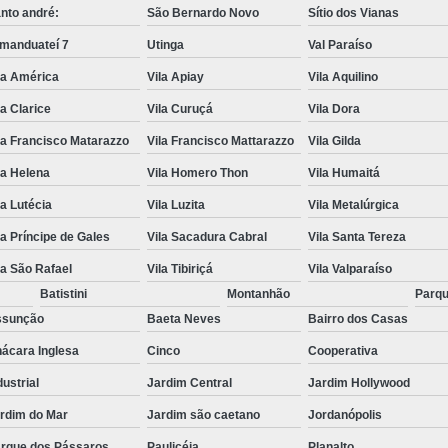
nto andré:
São Bernardo Novo
Sítio dos Vianas
manduateí 7
Utinga
Val Paraíso
la América
Vila Apiay
Vila Aquilino
la Clarice
Vila Curuçá
Vila Dora
la Francisco Matarazzo
Vila Francisco Mattarazzo
Vila Gilda
la Helena
Vila Homero Thon
Vila Humaitá
la Lutécia
Vila Luzita
Vila Metalúrgica
la Príncipe de Gales
Vila Sacadura Cabral
Vila Santa Tereza
la São Rafael
Vila Tibiriçá
Vila Valparaíso
Batistini
Montanhão
Parqu
ssunção
Baeta Neves
Bairro dos Casas
ácara Inglesa
Cinco
Cooperativa
dustrial
Jardim Central
Jardim Hollywood
rdim do Mar
Jardim são caetano
Jordanópolis
rque dos Pássaros
Paulicéia
Planalto