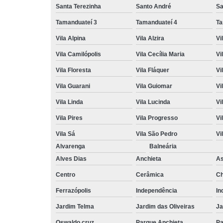
Santa Terezinha
Santo André
Sa
Tamanduateí 3
Tamanduateí 4
Ta
Vila Alpina
Vila Alzira
Vi
Vila Camilópolis
Vila Cecília Maria
Vi
Vila Floresta
Vila Fláquer
Vi
Vila Guarani
Vila Guiomar
Vi
Vila Linda
Vila Lucinda
Vi
Vila Pires
Vila Progresso
Vi
Vila Sá
Vila São Pedro
Vi
Alvarenga
Balneária
Alves Dias
Anchieta
A
Centro
Cerâmica
Ch
Ferrazópolis
Independência
In
Jardim Telma
Jardim das Oliveiras
Ja
Oswaldo cruz
Parque Anchieta
Pa