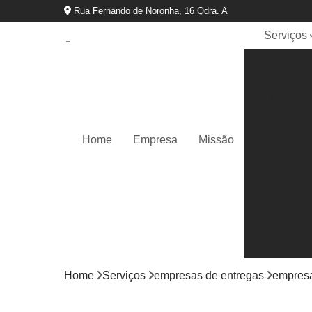
Rua Fernando de Noronha, 16 Qdra. A
Serviços
Empresas 
entregas
Entrega
express
Entrega ráp
Home
Empresa
Missão
Motoboy
Serviço d
entrega
Transportad
Transporte
cargas
Home
Serviços
empresas de entregas
empresa