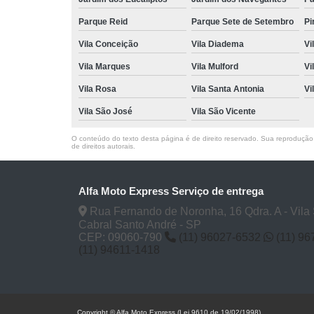
Parque Reid
Parque Sete de Setembro
Pi
Vila Conceição
Vila Diadema
Vi
Vila Marques
Vila Mulford
Vi
Vila Rosa
Vila Santa Antonia
Vi
Vila São José
Vila São Vicente
O conteúdo do texto desta página é de direito reservado. Sua reprodução, 
de direitos autorais
.
Alfa Moto Express Serviço de entrega
Rua Fernando de Noronha, 16 Qdra. A - Vila
Cabral Santo André - SP
CEP: 09060-790
(11) 96027-6532
(11) 9
(11) 94611-1418
Copyright © Alfa Moto Express (Lei 9610 de 19/02/1998)