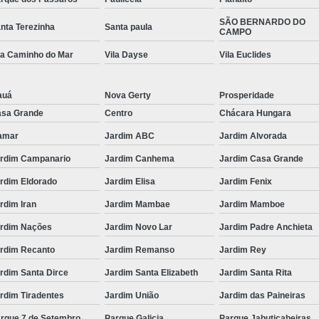
SÃO BERNARDO DO
nta Terezinha
Santa paula
CAMPO
la Caminho do Mar
Vila Dayse
Vila Euclides
auá
Nova Gerty
Prosperidade
sa Grande
Centro
Chácara Hungara
amar
Jardim ABC
Jardim Alvorada
rdim Campanario
Jardim Canhema
Jardim Casa Grande
rdim Eldorado
Jardim Elisa
Jardim Fenix
rdim Iran
Jardim Mambae
Jardim Mamboe
rdim Nações
Jardim Novo Lar
Jardim Padre Anchieta
rdim Recanto
Jardim Remanso
Jardim Rey
rdim Santa Dirce
Jardim Santa Elizabeth
Jardim Santa Rita
rdim Tiradentes
Jardim União
Jardim das Paineiras
rque 7 de Setembro
Parque Galicia
Parque Jabuticabeiras