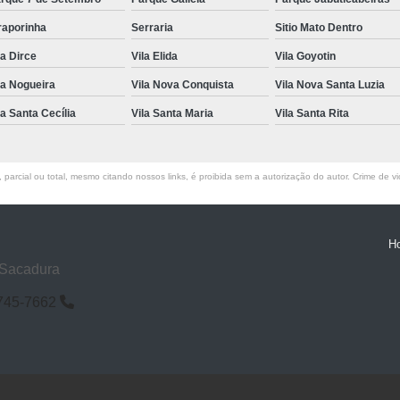
raporinha
Serraria
Sitio Mato Dentro
la Dirce
Vila Elida
Vila Goyotin
la Nogueira
Vila Nova Conquista
Vila Nova Santa Luzia
la Santa Cecília
Vila Santa Maria
Vila Santa Rita
parcial ou total, mesmo citando nossos links, é proibida sem a autorização do autor. Crime de vi
H
 Sacadura
6745-7662