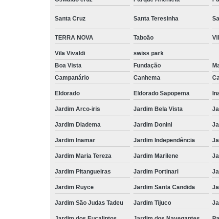
Santa Cruz
Santa Teresinha
Sa
TERRA NOVA
Taboão
Vi
Vila Vivaldi
swiss park
Boa Vista
Fundação
M
Campanário
Canhema
Ca
Eldorado
Eldorado Sapopema
In
Jardim Arco-iris
Jardim Bela Vista
Ja
Jardim Diadema
Jardim Donini
Ja
Jardim Inamar
Jardim Independência
Ja
Jardim Maria Tereza
Jardim Marilene
Ja
Jardim Pitangueiras
Jardim Portinari
Ja
Jardim Ruyce
Jardim Santa Candida
Ja
Jardim São Judas Tadeu
Jardim Tijuco
Ja
Jardim dos Eucaliptos
Jardim dos Navegantes
Pa