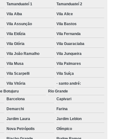
Tamanduateí 1
Tamanduateí 2
Vila Alba
Vila Alice
Vila Assunção
Vila Bastos
Vila Eldízia
Vila Fernanda
Vila Glória
Vila Guaraciaba
Vila João Ramalho
Vila Junqueira
Vila Musa
Vila Palmares
Vila Scarpelli
Vila Suíça
Vila Vitória
· santo andré:
e Botujuru
Rio Grande
Barcelona
Capivari
Demarchi
Farina
Jardim Laura
Jardim Leblon
Nova Petrópolis
Olímpico
Riacho Grande
Rudge Ramos