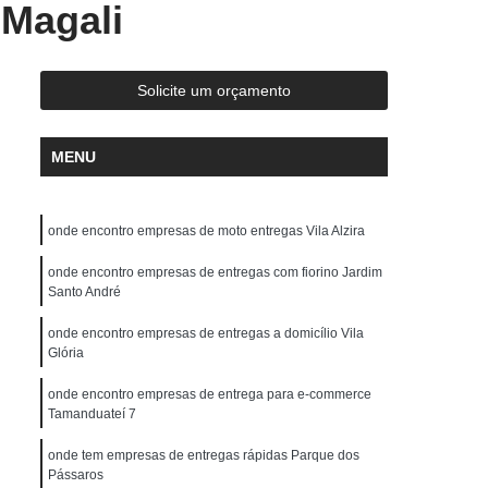
Magali
Entrega Rápida de Medicamentos
ápida Documentos
Entrega Rápida Drogaria
ápida Medicamentos
Entrega Rápida Moto
Solicite um orçamento
da Remédio
Motoboy Entrega de Documentos
MENU
y Entrega Rápida
Motoboy para Empresas
trega de Medicamentos
Motoboy para Interior
onde encontro empresas de moto entregas Vila Alzira
Motoboy para Reconhecer Firma
ames
onde encontro empresas de entregas com fiorino Jardim
Motoboy Que Faz Entrega
Santo André
Serviço de Entrega com Fiorino
onde encontro empresas de entregas a domicílio Vila
Serviço de Entrega de Encomendas
Glória
Serviço de Entrega de Motoboy
onde encontro empresas de entrega para e-commerce
Tamanduateí 7
s
Serviço de Entrega Encomendas
onde tem empresas de entregas rápidas Parque dos
 Entrega Fiorino
Serviço de Entrega Motoboy
Pássaros