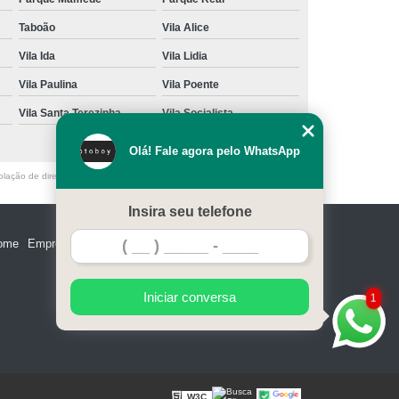
Taboão
Vila Alice
Vila Ida
Vila Lidia
Vila Paulina
Vila Poente
Vila Santa Terezinha
Vila Socialista
Olá! Fale agora pelo WhatsApp
olação de direito autoral – artigo 184 do Código Penal –
Lei 9610/98 - Lei
Insira seu telefone
ome
Empresa
Missão
Serviços
Contato
Mapa do site
Iniciar conversa
1
W3C