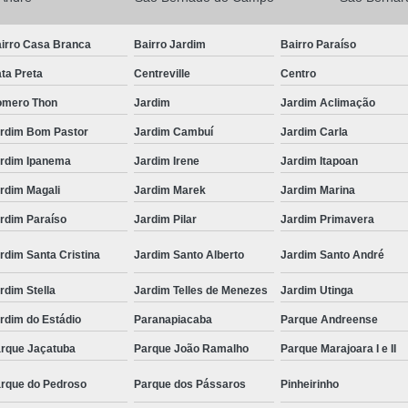
irro Casa Branca
Bairro Jardim
Bairro Paraíso
ta Preta
Centreville
Centro
mero Thon
Jardim
Jardim Aclimação
rdim Bom Pastor
Jardim Cambuí
Jardim Carla
rdim Ipanema
Jardim Irene
Jardim Itapoan
rdim Magali
Jardim Marek
Jardim Marina
rdim Paraíso
Jardim Pilar
Jardim Primavera
rdim Santa Cristina
Jardim Santo Alberto
Jardim Santo André
rdim Stella
Jardim Telles de Menezes
Jardim Utinga
rdim do Estádio
Paranapiacaba
Parque Andreense
rque Jaçatuba
Parque João Ramalho
Parque Marajoara I e II
rque do Pedroso
Parque dos Pássaros
Pinheirinho