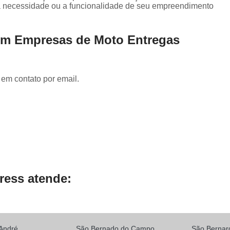
Serviço de Entrega para E-comm
a necessidade ou a funcionalidade de seu empreendimento
Transportadora de Documento
em Empresas de Moto Entregas
Transportadora de Eletrônicos
Transportadora de Frete
Transporta
Transportadora de Objetos Pequenos
 em contato por email.
Transportadora de Remédios
Transportadora para Entrega
Transporte de Carga Compartilhada
Transporte de Carga Fiorino
Transporte de Carga Rodoviár
ress atende:
Transporte de Carga Urbano
André
São Bernado do Campo
São Berna