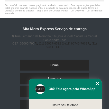
O conteúdo do texto desta página é de direito reservado. Sua reprodução, parcial ou
total, mesmo citando nossos links, é proibida sem a autorização do autor. Crime de
violação de direito autoral – artigo 184 do Código Penal –
Lei 9610/98 - Lei de direitos
autorais
.
Alfa Moto Express Serviço de entrega
Rua Fernando de Noronha, 16 Qdra. A - Vila Sacadura Cabral
Santo André - SP
CEP: 09060-790
(11) 96027-6532
(11) 96745-7662
(11)
94611-1418
Home
Empresa
Olá! Fale agora pelo WhatsApp
Missão
Serviços
Insira seu telefone