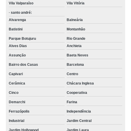
Vila Valparaíso
Vila Vitória
· santo andré:
Alvarenga
Balneária
Batistini
Montanhão
Parque Botujuru
Rio Grande
Alves Dias
Anchieta
Assunção
Baeta Neves
Bairro dos Casas
Barcelona
Capivari
Centro
Cerâmica
Chácara Inglesa
Cinco
Cooperativa
Demarchi
Farina
Ferrazópolis
Independência
Industrial
Jardim Central
Jardim Hollywood
Jardim Laura