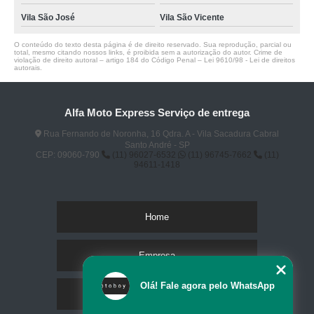
Vila São José
Vila São Vicente
O conteúdo do texto desta página é de direito reservado. Sua reprodução, parcial ou
total, mesmo citando nossos links, é proibida sem a autorização do autor. Crime de
violação de direito autoral – artigo 184 do Código Penal –
Lei 9610/98 - Lei de direitos
autorais
.
Alfa Moto Express Serviço de entrega
Rua Fernando de Noronha, 16 Qdra. A - Vila Sacadura Cabral
Santo André - SP
CEP: 09060-790
(11) 96027-6532
(11) 96745-7662
(11)
94611-1418
Home
Empresa
Olá! Fale agora pelo WhatsApp
Missão