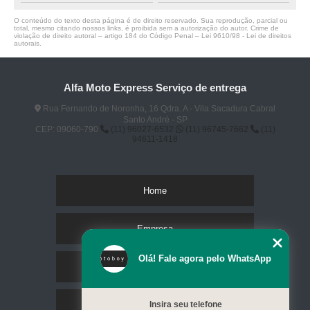
O conteúdo do texto desta página é de direito reservado. Sua reprodução, parcial ou
total, mesmo citando nossos links, é proibida sem a autorização do autor. Crime de
violação de direito autoral – artigo 184 do Código Penal –
Lei 9610/98 - Lei de direitos
autorais
.
Alfa Moto Express Serviço de entrega
Rua Fernando de Noronha, 16 Qdra. A - Vila Sacadura Cabral
Santo André - SP
CEP: 09060-790
(11) 96027-6532
(11) 96745-7662
(11)
94611-1418
Home
Empresa
Olá! Fale agora pelo WhatsApp
Missão
Serviços
Insira seu telefone