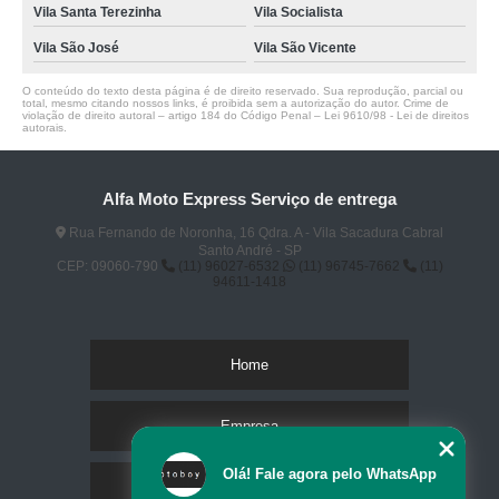
Vila Santa Terezinha
Vila Socialista
Vila São José
Vila São Vicente
O conteúdo do texto desta página é de direito reservado. Sua reprodução, parcial ou
total, mesmo citando nossos links, é proibida sem a autorização do autor. Crime de
violação de direito autoral – artigo 184 do Código Penal –
Lei 9610/98 - Lei de direitos
autorais
.
Alfa Moto Express Serviço de entrega
Rua Fernando de Noronha, 16 Qdra. A - Vila Sacadura Cabral
Santo André - SP
CEP: 09060-790
(11) 96027-6532
(11) 96745-7662
(11)
94611-1418
Home
Empresa
Olá! Fale agora pelo WhatsApp
Missão