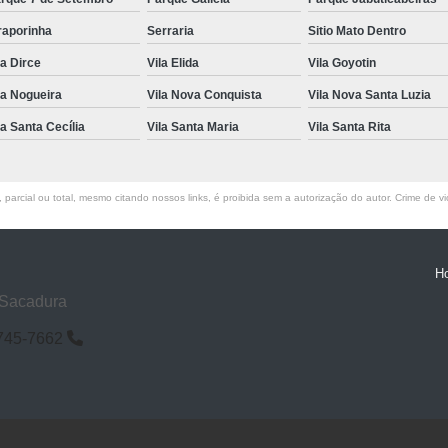
raporinha
Serraria
Sitio Mato Dentro
la Dirce
Vila Elida
Vila Goyotin
la Nogueira
Vila Nova Conquista
Vila Nova Santa Luzia
la Santa Cecília
Vila Santa Maria
Vila Santa Rita
parcial ou total, mesmo citando nossos links, é proibida sem a autorização do autor. Crime de vi
H
 Sacadura
6745-7662