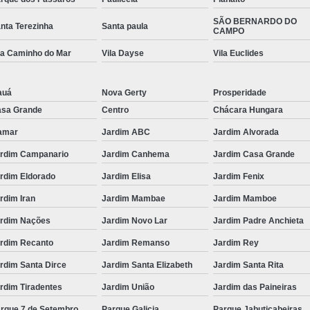
SÃO BERNARDO DO
nta Terezinha
Santa paula
CAMPO
la Caminho do Mar
Vila Dayse
Vila Euclides
auá
Nova Gerty
Prosperidade
sa Grande
Centro
Chácara Hungara
amar
Jardim ABC
Jardim Alvorada
rdim Campanario
Jardim Canhema
Jardim Casa Grande
rdim Eldorado
Jardim Elisa
Jardim Fenix
rdim Iran
Jardim Mambae
Jardim Mamboe
rdim Nações
Jardim Novo Lar
Jardim Padre Anchieta
rdim Recanto
Jardim Remanso
Jardim Rey
rdim Santa Dirce
Jardim Santa Elizabeth
Jardim Santa Rita
rdim Tiradentes
Jardim União
Jardim das Paineiras
rque 7 de Setembro
Parque Galicia
Parque Jabuticabeiras