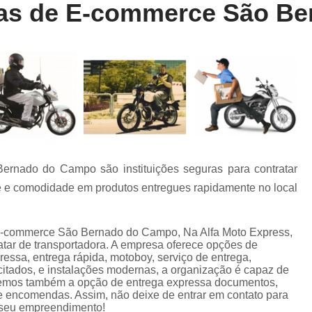
as de E-commerce São B
Entrega Rápida de Farmácia
Entrega Rápida de Remédio
Entrega R
Entrega Rápida Farmácia
Entrega R
Entrega Rápida Motoboy
Entrega Rápi
Motoboy Entrega Documentos
Motobo
Motoboy para Entrega
Motoboy para En
Motoboy para Laboratório
rnado do Campo são instituições seguras para contratar
Motoboy para Retirada de Ex
de e comodidade em produtos entregues rapidamente no local
Motoboys para E-commerce
Serviço de Entrega de Documentos
 e-commerce São Bernado do Campo, Na Alfa Moto Express,
atar de transportadora. A empresa oferece opções de
Serviço de Entrega de Flores
essa, entrega rápida, motoboy, serviço de entrega,
citados, e instalações modernas, a organização é capaz de
Serviço de Entrega de Presente
ecemos também a opção de entrega expressa documentos,
Serviço de Entrega Farmácia
Serviço de
de encomendas. Assim, não deixe de entrar em contato para
 seu empreendimento!