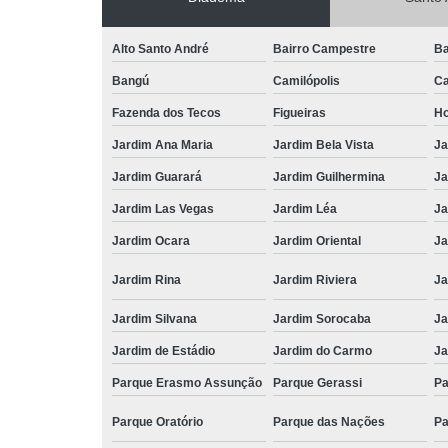
Alto Santo André
Bairro Campestre
Ba
Bangú
Camilópolis
Ca
Fazenda dos Tecos
Figueiras
Ho
Jardim Ana Maria
Jardim Bela Vista
Ja
Jardim Guarará
Jardim Guilhermina
Ja
Jardim Las Vegas
Jardim Léa
Ja
Jardim Ocara
Jardim Oriental
Ja
Jardim Rina
Jardim Riviera
Ja
Jardim Silvana
Jardim Sorocaba
Ja
Jardim de Estádio
Jardim do Carmo
Ja
Parque Erasmo Assunção
Parque Gerassi
Pa
Parque Oratório
Parque das Nações
Pa