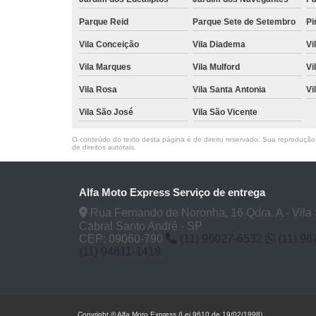
Parque Reid
Parque Sete de Setembro
Pi
Vila Conceição
Vila Diadema
Vi
Vila Marques
Vila Mulford
Vi
Vila Rosa
Vila Santa Antonia
Vi
Vila São José
Vila São Vicente
O conteúdo do texto desta página é de direito reservado. Sua reprodução, 
de direitos autorais
.
Alfa Moto Express Serviço de entrega
Rua Fernando de Noronha, 16 Qdra. A - Vila
Cabral Santo André - SP
CEP: 09060-790
(11) 96027-6532
(11) 9
(11) 94611-1418
Copyright © Alfa Moto Express (Lei 9610 de 19/02/1998)