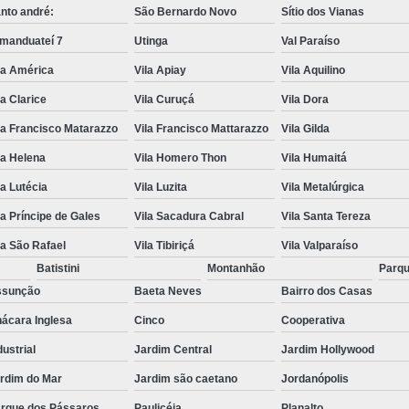
nto andré:
São Bernardo Novo
Sítio dos Vianas
manduateí 7
Utinga
Val Paraíso
la América
Vila Apiay
Vila Aquilino
la Clarice
Vila Curuçá
Vila Dora
la Francisco Matarazzo
Vila Francisco Mattarazzo
Vila Gilda
la Helena
Vila Homero Thon
Vila Humaitá
la Lutécia
Vila Luzita
Vila Metalúrgica
la Príncipe de Gales
Vila Sacadura Cabral
Vila Santa Tereza
la São Rafael
Vila Tibiriçá
Vila Valparaíso
Batistini
Montanhão
Parqu
ssunção
Baeta Neves
Bairro dos Casas
ácara Inglesa
Cinco
Cooperativa
dustrial
Jardim Central
Jardim Hollywood
rdim do Mar
Jardim são caetano
Jordanópolis
rque dos Pássaros
Paulicéia
Planalto