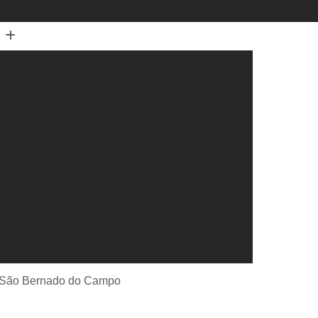
(11) 96027-6532
(11) 96745-7662
Empresas de Entrega de Pacotes
os
Empresas de Entrega Delivery
rce
Empresas de Entregas a Domicílio
Empresas de Entregas de E-commerce
Empresas de Entregas Rápidas
Empresas de Pequenas Entregas
os
Entrega Expressa Documentos
 Expressa Flores
Entrega Expressa Frete
essa Motoboy
Entrega Expressa Presentes
ssa Transportadora
Entrega Super Expressa
 São Bernado do Campo
xtra Rápida
Entrega Rápida de Documentos