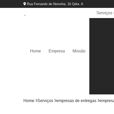
Rua Fernando de Noronha, 16 Qdra. A
Serviços
Empresas 
entregas
Entrega
express
Entrega ráp
Home
Empresa
Missão
Motoboy
Serviço d
entrega
Transportad
Transporte
cargas
Home
Serviços
empresas de entregas
empresa