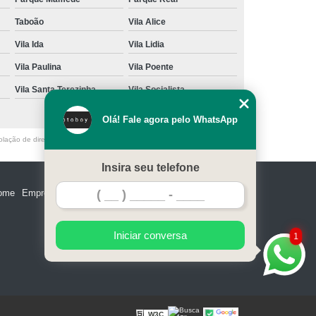
Taboão
Vila Alice
Vila Ida
Vila Lidia
Vila Paulina
Vila Poente
Vila Santa Terezinha
Vila Socialista
Olá! Fale agora pelo WhatsApp
olação de direito autoral – artigo 184 do Código Penal –
Lei 9610/98 - Lei
Insira seu telefone
ome
Empresa
Missão
Serviços
Contato
Mapa do site
Iniciar conversa
1
W3C