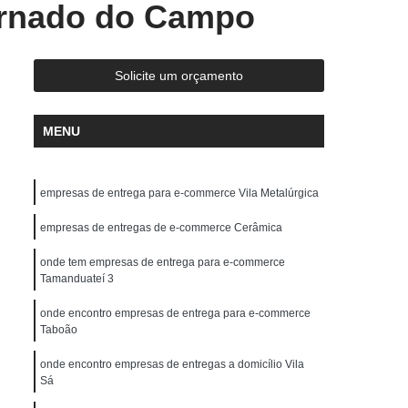
ernado do Campo
Entrega Rápida de Medicamentos
ápida Documentos
Entrega Rápida Drogaria
ápida Medicamentos
Entrega Rápida Moto
Solicite um orçamento
da Remédio
Motoboy Entrega de Documentos
MENU
y Entrega Rápida
Motoboy para Empresas
trega de Medicamentos
Motoboy para Interior
empresas de entrega para e-commerce Vila Metalúrgica
Motoboy para Reconhecer Firma
ames
empresas de entregas de e-commerce Cerâmica
Motoboy Que Faz Entrega
Serviço de Entrega com Fiorino
onde tem empresas de entrega para e-commerce
Tamanduateí 3
Serviço de Entrega de Encomendas
onde encontro empresas de entrega para e-commerce
Serviço de Entrega de Motoboy
Taboão
s
Serviço de Entrega Encomendas
onde encontro empresas de entregas a domicílio Vila
Sá
 Entrega Fiorino
Serviço de Entrega Motoboy