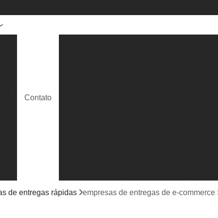
de
Empresas de Entrega de Flores
Empresas de Entrega de Produt
Empresas de Entrega para E-comme
a
Empresas de Entregas com Fiorino
ida
Contato
Empresas de Entregas de Moto
Empresas de Moto Entregas
e
Entrega Expressa de Document
ora
Entrega Expressa Farmácia
Entrega
 de
Entrega Expressa Moto
Entrega Expr
Entrega Expressa Roupa
Entrega Expre
s de entregas rápidas
empresas de entregas de e-commerce
Serviço de Entrega Expressa
Entrega E