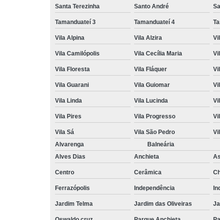
Santa Terezinha
Santo André
Sa
Tamanduateí 3
Tamanduateí 4
Ta
Vila Alpina
Vila Alzira
Vi
Vila Camilópolis
Vila Cecília Maria
Vi
Vila Floresta
Vila Fláquer
Vi
Vila Guarani
Vila Guiomar
Vi
Vila Linda
Vila Lucinda
Vi
Vila Pires
Vila Progresso
Vi
Vila Sá
Vila São Pedro
Vi
Alvarenga
Balneária
Alves Dias
Anchieta
A
Centro
Cerâmica
Ch
Ferrazópolis
Independência
In
Jardim Telma
Jardim das Oliveiras
Ja
Oswaldo cruz
Parque Anchieta
Pa