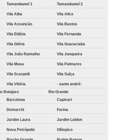
Tamanduateí 1
Tamanduateí 2
Vila Alba
Vila Alice
Vila Assunção
Vila Bastos
Vila Eldízia
Vila Fernanda
Vila Glória
Vila Guaraciaba
Vila João Ramalho
Vila Junqueira
Vila Musa
Vila Palmares
Vila Scarpelli
Vila Suíça
Vila Vitória
· santo andré:
e Botujuru
Rio Grande
Barcelona
Capivari
Demarchi
Farina
Jardim Laura
Jardim Leblon
Nova Petrópolis
Olímpico
Riacho Grande
Rudge Ramos