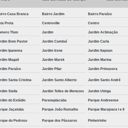
irro Casa Branca
Bairro Jardim
Bairro Paraíso
ta Preta
Centreville
Centro
mero Thon
Jardim
Jardim Aclimação
rdim Bom Pastor
Jardim Cambuí
Jardim Carla
rdim Ipanema
Jardim Irene
Jardim Itapoan
rdim Magali
Jardim Marek
Jardim Marina
rdim Paraíso
Jardim Pilar
Jardim Primavera
rdim Santa Cristina
Jardim Santo Alberto
Jardim Santo André
rdim Stella
Jardim Telles de Menezes
Jardim Utinga
rdim do Estádio
Paranapiacaba
Parque Andreense
rque Jaçatuba
Parque João Ramalho
Parque Marajoara I e II
rque do Pedroso
Parque dos Pássaros
Pinheirinho