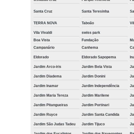
Santa Cruz
Santa Teresinha
Sa
TERRA NOVA
Taboão
Vi
Vila Vivaldi
swiss park
Boa Vista
Fundação
M
Campanário
Canhema
Ca
Eldorado
Eldorado Sapopema
In
Jardim Arco-iris
Jardim Bela Vista
Ja
Jardim Diadema
Jardim Donini
Ja
Jardim Inamar
Jardim Independência
Ja
Jardim Maria Tereza
Jardim Marilene
Ja
Jardim Pitangueiras
Jardim Portinari
Ja
Jardim Ruyce
Jardim Santa Candida
Ja
Jardim São Judas Tadeu
Jardim Tijuco
Ja
Jardim dos Eucaliptos
Jardim dos Navegantes
Pa