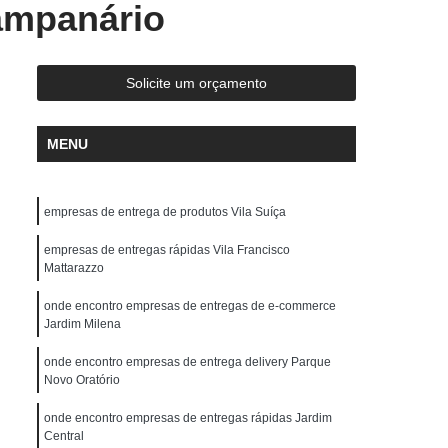
ampanário
Entrega Rápida de Medicamentos
ápida Documentos
Entrega Rápida Drogaria
ápida Medicamentos
Entrega Rápida Moto
Solicite um orçamento
da Remédio
Motoboy Entrega de Documentos
MENU
y Entrega Rápida
Motoboy para Empresas
trega de Medicamentos
Motoboy para Interior
empresas de entrega de produtos Vila Suíça
Motoboy para Reconhecer Firma
ames
empresas de entregas rápidas Vila Francisco
Motoboy Que Faz Entrega
Mattarazzo
Serviço de Entrega com Fiorino
onde encontro empresas de entregas de e-commerce
Serviço de Entrega de Encomendas
Jardim Milena
Serviço de Entrega de Motoboy
onde encontro empresas de entrega delivery Parque
Novo Oratório
s
Serviço de Entrega Encomendas
onde encontro empresas de entregas rápidas Jardim
 Entrega Fiorino
Serviço de Entrega Motoboy
Central