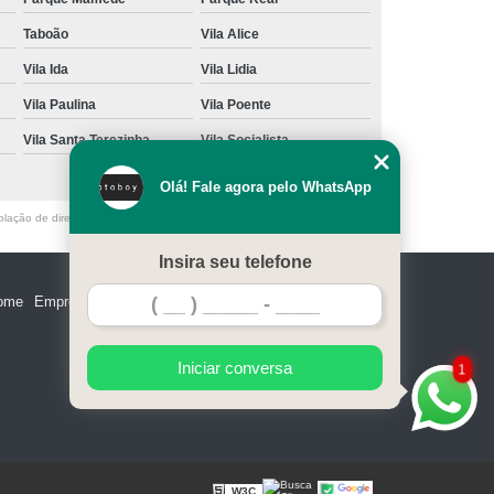
Taboão
Vila Alice
Vila Ida
Vila Lidia
Vila Paulina
Vila Poente
Vila Santa Terezinha
Vila Socialista
Olá! Fale agora pelo WhatsApp
olação de direito autoral – artigo 184 do Código Penal –
Lei 9610/98 - Lei
Insira seu telefone
ome
Empresa
Missão
Serviços
Contato
Mapa do site
Iniciar conversa
1
W3C