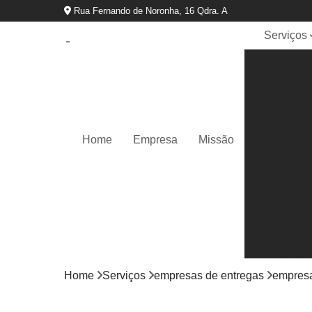
Rua Fernando de Noronha, 16 Qdra. A
Serviços
Empresas 
entregas
Entrega
express
Entrega ráp
Home
Empresa
Missão
Motoboy
Serviço d
entrega
Transportad
Transporte
cargas
Home
Serviços
empresas de entregas
empresa