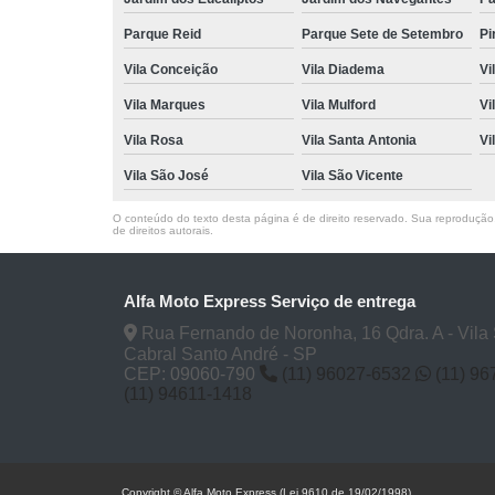
Parque Reid
Parque Sete de Setembro
Pi
Vila Conceição
Vila Diadema
Vi
Vila Marques
Vila Mulford
Vi
Vila Rosa
Vila Santa Antonia
Vi
Vila São José
Vila São Vicente
O conteúdo do texto desta página é de direito reservado. Sua reprodução, 
de direitos autorais
.
Alfa Moto Express Serviço de entrega
Rua Fernando de Noronha, 16 Qdra. A - Vila
Cabral Santo André - SP
CEP: 09060-790
(11) 96027-6532
(11) 9
(11) 94611-1418
Copyright © Alfa Moto Express (Lei 9610 de 19/02/1998)