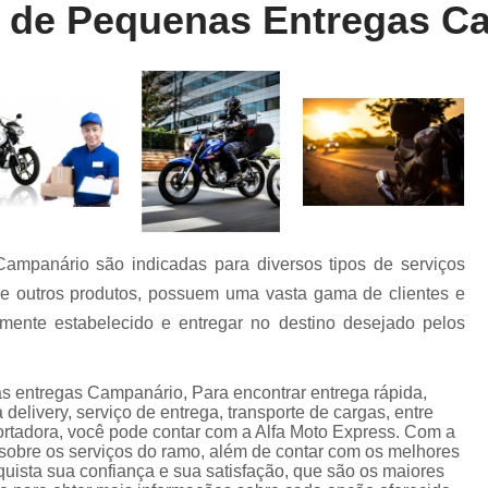
de Pequenas Entregas C
Entrega Rápida de Farmácia
Entrega Rápida de Remédio
Entrega R
Entrega Rápida Farmácia
Entrega R
Entrega Rápida Motoboy
Entrega Rápi
Motoboy Entrega Documentos
Motobo
Motoboy para Entrega
Motoboy para En
Motoboy para Laboratório
mpanário são indicadas para diversos tipos de serviços
Motoboy para Retirada de Ex
e outros produtos, possuem uma vasta gama de clientes e
Motoboys para E-commerce
amente estabelecido e entregar no destino desejado pelos
Serviço de Entrega de Documentos
Serviço de Entrega de Flores
entregas Campanário, Para encontrar entrega rápida,
elivery, serviço de entrega, transporte de cargas, entre
Serviço de Entrega de Presente
ortadora, você pode contar com a Alfa Moto Express. Com a
sobre os serviços do ramo, além de contar com os melhores
Serviço de Entrega Farmácia
Serviço de
quista sua confiança e sua satisfação, que são os maiores