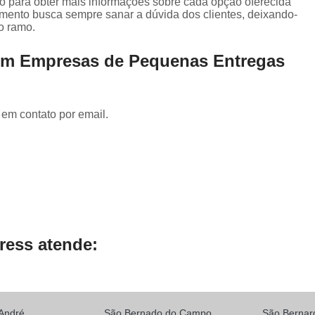
to para obter mais informações sobre cada opção oferecida
Serviço de Entrega para E-comm
imento busca sempre sanar a dúvida dos clientes, deixando-
o ramo.
Transportadora de Documento
Transportadora de Eletrônicos
em Empresas de Pequenas Entregas
Transportadora de Frete
Transporta
Transportadora de Objetos Pequenos
 em contato por email.
Transportadora de Remédios
Transportadora para Entrega
Transporte de Carga Compartilhada
Transporte de Carga Fiorino
Transporte de Carga Rodoviár
ress atende:
Transporte de Carga Urbano
André
São Bernado do Campo
São Berna