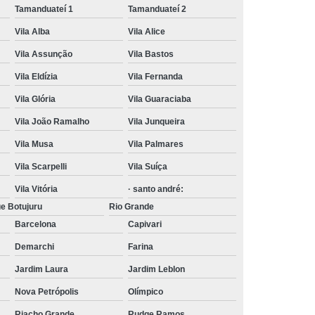
Tamanduateí 1
Tamanduateí 2
Vila Alba
Vila Alice
Vila Assunção
Vila Bastos
Vila Eldízia
Vila Fernanda
Vila Glória
Vila Guaraciaba
Vila João Ramalho
Vila Junqueira
Vila Musa
Vila Palmares
Vila Scarpelli
Vila Suíça
Vila Vitória
· santo andré:
e Botujuru
Rio Grande
Barcelona
Capivari
Demarchi
Farina
Jardim Laura
Jardim Leblon
Nova Petrópolis
Olímpico
Riacho Grande
Rudge Ramos