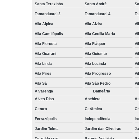
Santa Terezinha
Santo André
Sa
Tamanduateí 3
Tamanduateí 4
Ta
Vila Alpina
Vila Alzira
Vi
Vila Camilópolis
Vila Cecília Maria
Vi
Vila Floresta
Vila Fláquer
Vi
Vila Guarani
Vila Guiomar
Vi
Vila Linda
Vila Lucinda
Vi
Vila Pires
Vila Progresso
Vi
Vila Sá
Vila São Pedro
Vi
Alvarenga
Balneária
Alves Dias
Anchieta
A
Centro
Cerâmica
Ch
Ferrazópolis
Independência
In
Jardim Telma
Jardim das Oliveiras
Ja
Oswaldo cruz
Parque Anchieta
Pa