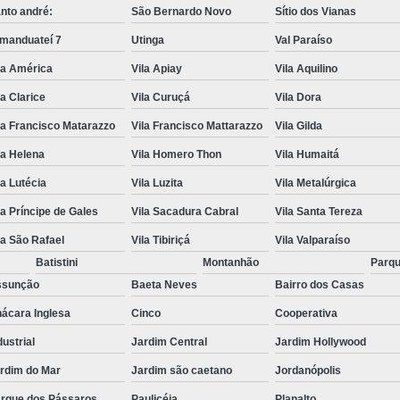
nto andré:
São Bernardo Novo
Sítio dos Vianas
manduateí 7
Utinga
Val Paraíso
la América
Vila Apiay
Vila Aquilino
la Clarice
Vila Curuçá
Vila Dora
la Francisco Matarazzo
Vila Francisco Mattarazzo
Vila Gilda
la Helena
Vila Homero Thon
Vila Humaitá
la Lutécia
Vila Luzita
Vila Metalúrgica
la Príncipe de Gales
Vila Sacadura Cabral
Vila Santa Tereza
la São Rafael
Vila Tibiriçá
Vila Valparaíso
Batistini
Montanhão
Parqu
ssunção
Baeta Neves
Bairro dos Casas
ácara Inglesa
Cinco
Cooperativa
dustrial
Jardim Central
Jardim Hollywood
rdim do Mar
Jardim são caetano
Jordanópolis
rque dos Pássaros
Paulicéia
Planalto