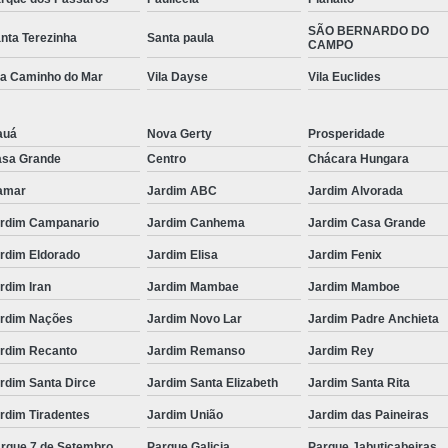
SÃO BERNARDO DO
nta Terezinha
Santa paula
CAMPO
la Caminho do Mar
Vila Dayse
Vila Euclides
auá
Nova Gerty
Prosperidade
sa Grande
Centro
Chácara Hungara
amar
Jardim ABC
Jardim Alvorada
rdim Campanario
Jardim Canhema
Jardim Casa Grande
rdim Eldorado
Jardim Elisa
Jardim Fenix
rdim Iran
Jardim Mambae
Jardim Mamboe
rdim Nações
Jardim Novo Lar
Jardim Padre Anchieta
rdim Recanto
Jardim Remanso
Jardim Rey
rdim Santa Dirce
Jardim Santa Elizabeth
Jardim Santa Rita
rdim Tiradentes
Jardim União
Jardim das Paineiras
rque 7 de Setembro
Parque Galicia
Parque Jabuticabeiras