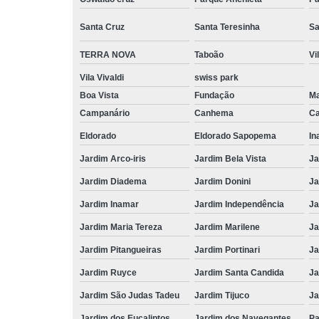
Santa Cruz
Santa Teresinha
Sa
TERRA NOVA
Taboão
Vi
Vila Vivaldi
swiss park
Boa Vista
Fundação
M
Campanário
Canhema
Ca
Eldorado
Eldorado Sapopema
In
Jardim Arco-iris
Jardim Bela Vista
Ja
Jardim Diadema
Jardim Donini
Ja
Jardim Inamar
Jardim Independência
Ja
Jardim Maria Tereza
Jardim Marilene
Ja
Jardim Pitangueiras
Jardim Portinari
Ja
Jardim Ruyce
Jardim Santa Candida
Ja
Jardim São Judas Tadeu
Jardim Tijuco
Ja
Jardim dos Eucaliptos
Jardim dos Navegantes
Pa