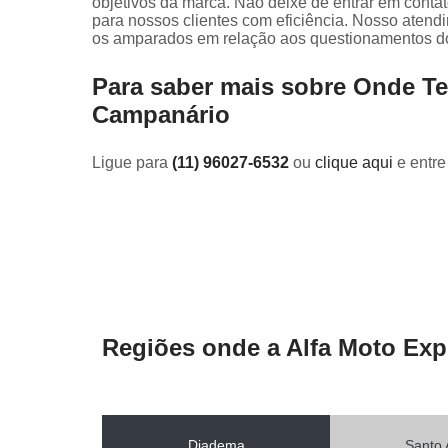
objetivos da marca. Não deixe de entrar em conta
para nossos clientes com eficiência. Nosso atend
os amparados em relação aos questionamentos d
Para saber mais sobre Onde T
Campanário
Ligue para
(11) 96027-6532
ou
clique aqui
e entre
Regiões onde a Alfa Moto Exp
Diadema
Santo 