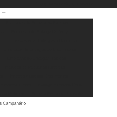
(11) 96027-6532
(11) 96745-7662
Empresas de Entrega de Pacotes
os
Empresas de Entrega Delivery
rce
Empresas de Entregas a Domicílio
Empresas de Entregas de E-commerce
Empresas de Entregas Rápidas
Empresas de Pequenas Entregas
os
Entrega Expressa Documentos
 Expressa Flores
Entrega Expressa Frete
essa Motoboy
Entrega Expressa Presentes
ssa Transportadora
Entrega Super Expressa
as Campanário
xtra Rápida
Entrega Rápida de Documentos