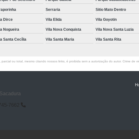
raporinha
Serraria
Sitio Mato Dentro
la Dirce
Vila Elida
Vila Goyotin
la Nogueira
Vila Nova Conquista
Vila Nova Santa Luzia
la Santa Cecília
Vila Santa Maria
Vila Santa Rita
parcial ou total, mesmo citando nossos links, é proibida sem a autorização do autor. Crime de vi
H
 Sacadura
6745-7662