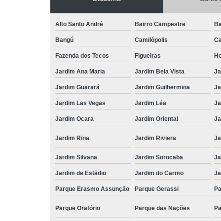
Alto Santo André
Bairro Campestre
Ba
Bangú
Camilópolis
Ca
Fazenda dos Tecos
Figueiras
Ho
Jardim Ana Maria
Jardim Bela Vista
Ja
Jardim Guarará
Jardim Guilhermina
Ja
Jardim Las Vegas
Jardim Léa
Ja
Jardim Ocara
Jardim Oriental
Ja
Jardim Rina
Jardim Riviera
Ja
Jardim Silvana
Jardim Sorocaba
Ja
Jardim de Estádio
Jardim do Carmo
Ja
Parque Erasmo Assunção
Parque Gerassi
Pa
Parque Oratório
Parque das Nações
Pa