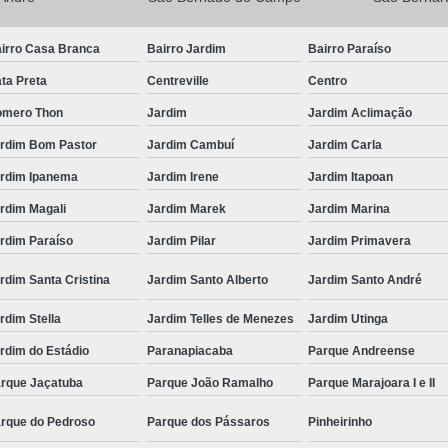
irro Casa Branca
Bairro Jardim
Bairro Paraíso
ta Preta
Centreville
Centro
mero Thon
Jardim
Jardim Aclimação
rdim Bom Pastor
Jardim Cambuí
Jardim Carla
rdim Ipanema
Jardim Irene
Jardim Itapoan
rdim Magali
Jardim Marek
Jardim Marina
rdim Paraíso
Jardim Pilar
Jardim Primavera
rdim Santa Cristina
Jardim Santo Alberto
Jardim Santo André
rdim Stella
Jardim Telles de Menezes
Jardim Utinga
rdim do Estádio
Paranapiacaba
Parque Andreense
rque Jaçatuba
Parque João Ramalho
Parque Marajoara I e II
rque do Pedroso
Parque dos Pássaros
Pinheirinho