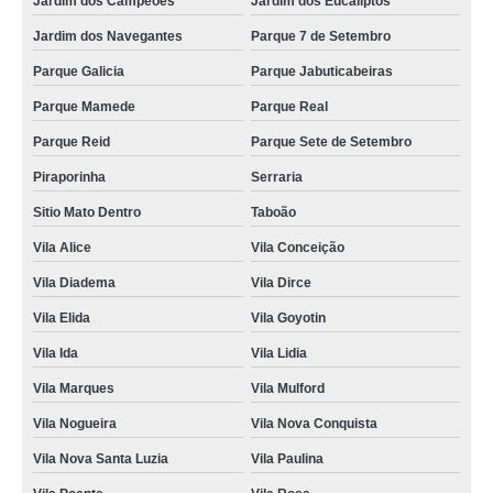
Jardim dos Campeões
Jardim dos Eucaliptos
Jardim dos Navegantes
Parque 7 de Setembro
Parque Galicia
Parque Jabuticabeiras
Parque Mamede
Parque Real
Parque Reid
Parque Sete de Setembro
Piraporinha
Serraria
Sitio Mato Dentro
Taboão
Vila Alice
Vila Conceição
Vila Diadema
Vila Dirce
Vila Elida
Vila Goyotin
Vila Ida
Vila Lidia
Vila Marques
Vila Mulford
Vila Nogueira
Vila Nova Conquista
Vila Nova Santa Luzia
Vila Paulina