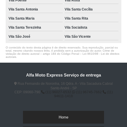
Vila Poente
Vila Rosa
Vila Santa Antonia
Vila Santa Cecília
Vila Santa Maria
Vila Santa Rita
Vila Santa Terezinha
Vila Socialista
Vila São José
Vila São Vicente
O conteúdo do texto desta página é de direito reservado. Sua reprodução, parcial ou
total, mesmo citando nossos links, é proibida sem a autorização do autor. Crime de
violação de direito autoral – artigo 184 do Código Penal –
Lei 9610/98 - Lei de direitos
autorais
.
Alfa Moto Express Serviço de entrega
Rua Fernando de Noronha, 16 Qdra. A - Vila Sacadura Cabral
Santo André - SP
CEP: 09060-790
(11) 96027-6532
(11) 96745-7662
(11)
94611-1418
Home