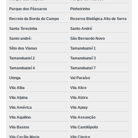
Parque dos Pássaros
Pinheirinho
Recreio da Borda do Campo
Reserva Biológica Alto de Serra
Santa Terezinha
Santo André
Santo andré:
São Bernardo Novo
Sítio dos Vianas
Tamanduateí 1
Tamanduateí 2
Tamanduateí 3
Tamanduateí 4
Tamanduateí 7
Utinga
Val Paraíso
Vila Alba
Vila Alice
Vila Alpina
Vila Alzira
Vila América
Vila Apiay
Vila Aquilino
Vila Assunção
Vila Bastos
Vila Camilópolis
Vila Cecília Maria
Vila Clarice