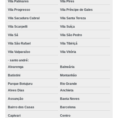
Vila Palmares
Vila Pires
Vila Progresso
Vila Príncipe de Gales
Vila Sacadura Cabral
Vila Santa Tereza
Vila Scarpelli
Vila Suíça
Vila Sá
Vila São Pedro
Vila São Rafael
Vila Tibiriçá
Vila Valparaíso
Vila Vitória
· santo andré:
Alvarenga
Balneária
Batistini
Montanhão
Parque Botujuru
Rio Grande
Alves Dias
Anchieta
Assunção
Baeta Neves
Bairro dos Casas
Barcelona
Capivari
Centro