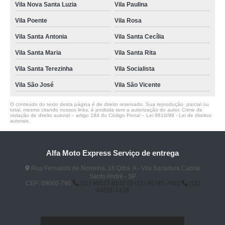
Vila Nova Santa Luzia
Vila Paulina
Vila Poente
Vila Rosa
Vila Santa Antonia
Vila Santa Cecília
Vila Santa Maria
Vila Santa Rita
Vila Santa Terezinha
Vila Socialista
Vila São José
Vila São Vicente
O conteúdo do texto desta página é de direito reservado. Sua reprodução, parcial ou
total, mesmo citando nossos links, é proibida sem a autorização do autor. Crime de
violação de direito autoral – artigo 184 do Código Penal –
Lei 9610/98 - Lei de direitos
autorais
.
Alfa Moto Express Serviço de entrega
Rua Fernando de Noronha, 16 Qdra. A - Vila Sacadura Cabral
Santo André - SP
CEP: 09060-790
(11) 96027-6532
(11) 96745-7662
(11)
94611-1418