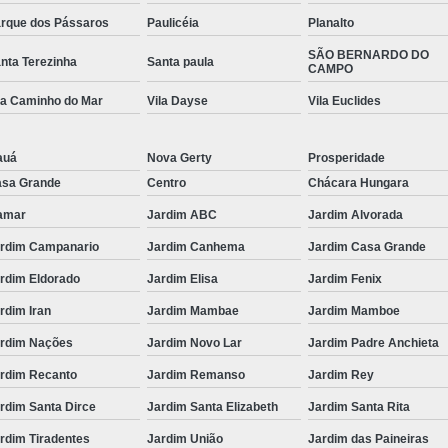
rque dos Pássaros
Paulicéia
Planalto
SÃO BERNARDO DO
nta Terezinha
Santa paula
CAMPO
la Caminho do Mar
Vila Dayse
Vila Euclides
auá
Nova Gerty
Prosperidade
sa Grande
Centro
Chácara Hungara
amar
Jardim ABC
Jardim Alvorada
rdim Campanario
Jardim Canhema
Jardim Casa Grande
rdim Eldorado
Jardim Elisa
Jardim Fenix
rdim Iran
Jardim Mambae
Jardim Mamboe
rdim Nações
Jardim Novo Lar
Jardim Padre Anchieta
rdim Recanto
Jardim Remanso
Jardim Rey
rdim Santa Dirce
Jardim Santa Elizabeth
Jardim Santa Rita
rdim Tiradentes
Jardim União
Jardim das Paineiras