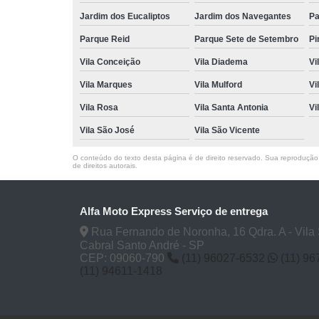
Jardim dos Eucaliptos
Jardim dos Navegantes
Pa
Parque Reid
Parque Sete de Setembro
Pi
Vila Conceição
Vila Diadema
Vi
Vila Marques
Vila Mulford
Vi
Vila Rosa
Vila Santa Antonia
Vi
Vila São José
Vila São Vicente
O conteúdo do texto desta página é de direito reservado. Sua reprodução, 
de direitos autorais
.
Alfa Moto Express Serviço de entrega
Rua Fernando de Noronha, 16 Qdra. A - Vila
Cabral Santo André - SP
CEP: 09060-790
(11) 96027-6532
(11) 9
(11) 94611-1418