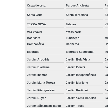
Oswaldo cruz
Parque Anchieta
Pa
Santa Cruz
Santa Teresinha
Sa
TERRA NOVA
Taboão
Vi
Vila Vivaldi
swiss park
Boa Vista
Fundação
M
Campanário
Canhema
Ca
Eldorado
Eldorado Sapopema
In
Jardim Arco-iris
Jardim Bela Vista
Ja
Jardim Diadema
Jardim Donini
Ja
Jardim Inamar
Jardim Independência
Ja
Jardim Maria Tereza
Jardim Marilene
Ja
Jardim Pitangueiras
Jardim Portinari
Ja
Jardim Ruyce
Jardim Santa Candida
Ja
Jardim São Judas Tadeu
Jardim Tijuco
Ja