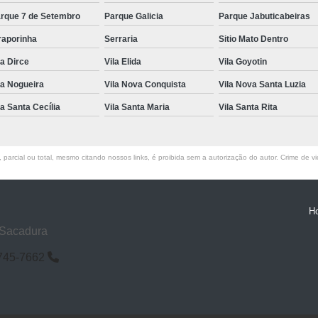
rque 7 de Setembro
Parque Galicia
Parque Jabuticabeiras
raporinha
Serraria
Sitio Mato Dentro
la Dirce
Vila Elida
Vila Goyotin
la Nogueira
Vila Nova Conquista
Vila Nova Santa Luzia
la Santa Cecília
Vila Santa Maria
Vila Santa Rita
parcial ou total, mesmo citando nossos links, é proibida sem a autorização do autor. Crime de vi
H
 Sacadura
6745-7662