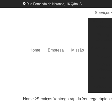
Rua Fernando de Noronha, 16 Qdra. A
Serviços
Empresas 
entregas
Entrega
express
Entrega ráp
Home
Empresa
Missão
Motoboy
Serviço d
entrega
Transportad
Transporte
cargas
Home
Serviços
entrega rápida
entrega rápida