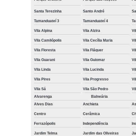
Santa Terezinha
Santo André
Sa
Tamanduateí 3
Tamanduateí 4
Ta
Vila Alpina
Vila Alzira
Vi
Vila Camilópolis
Vila Cecília Maria
Vi
Vila Floresta
Vila Fláquer
Vi
Vila Guarani
Vila Guiomar
Vi
Vila Linda
Vila Lucinda
Vi
Vila Pires
Vila Progresso
Vi
Vila Sá
Vila São Pedro
Vi
Alvarenga
Balneária
Alves Dias
Anchieta
A
Centro
Cerâmica
Ch
Ferrazópolis
Independência
In
Jardim Telma
Jardim das Oliveiras
Ja