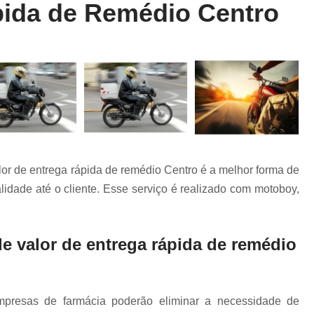
pida de Remédio Centro
Entrega Rápida de Farmácia
Entrega Rápida de Remédio
Entrega R
Entrega Rápida Farmácia
Entrega R
Entrega Rápida Motoboy
Entrega Rápi
Motoboy Entrega Documentos
Motobo
Motoboy para Entrega
Motoboy para En
Motoboy para Laboratório
or de entrega rápida de remédio Centro é a melhor forma de
Motoboy para Retirada de Ex
idade até o cliente. Esse serviço é realizado com motoboy,
Motoboys para E-commerce
Serviço de Entrega de Documentos
e valor de entrega rápida de remédio
Serviço de Entrega de Flores
Serviço de Entrega de Presente
Serviço de Entrega Farmácia
Serviço de
presas de farmácia poderão eliminar a necessidade de