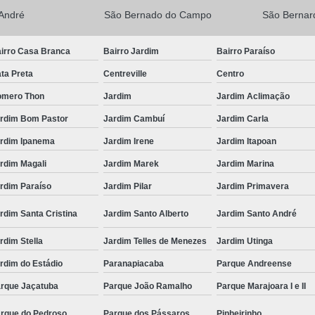
André
São Bernado do Campo
São Berna
irro Casa Branca
Bairro Jardim
Bairro Paraíso
ta Preta
Centreville
Centro
mero Thon
Jardim
Jardim Aclimação
rdim Bom Pastor
Jardim Cambuí
Jardim Carla
rdim Ipanema
Jardim Irene
Jardim Itapoan
rdim Magali
Jardim Marek
Jardim Marina
rdim Paraíso
Jardim Pilar
Jardim Primavera
rdim Santa Cristina
Jardim Santo Alberto
Jardim Santo André
rdim Stella
Jardim Telles de Menezes
Jardim Utinga
rdim do Estádio
Paranapiacaba
Parque Andreense
rque Jaçatuba
Parque João Ramalho
Parque Marajoara I e II
rque do Pedroso
Parque dos Pássaros
Pinheirinho