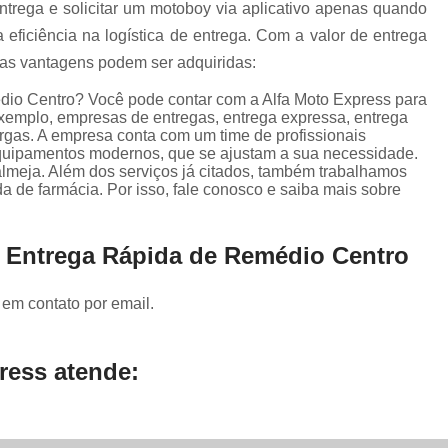
Serviço de Entrega para E-comm
ntrega e solicitar um motoboy via aplicativo apenas quando
 eficiência na logística de entrega. Com a valor de entrega
Transportadora de Documento
nas vantagens podem ser adquiridas:
Transportadora de Eletrônicos
édio Centro? Você pode contar com a Alfa Moto Express para
Transportadora de Frete
Transporta
 exemplo, empresas de entregas, entrega expressa, entrega
argas. A empresa conta com um time de profissionais
Transportadora de Objetos Pequenos
 equipamentos modernos, que se ajustam a sua necessidade.
lmeja. Além dos serviços já citados, também trabalhamos
Transportadora de Remédios
 de farmácia. Por isso, fale conosco e saiba mais sobre
Transportadora para Entrega
Transporte de Carga Compartilhada
e Entrega Rápida de Remédio Centro
Transporte de Carga Fiorino
 em contato por email.
Transporte de Carga Rodoviár
Transporte de Carga Urbano
ress atende: