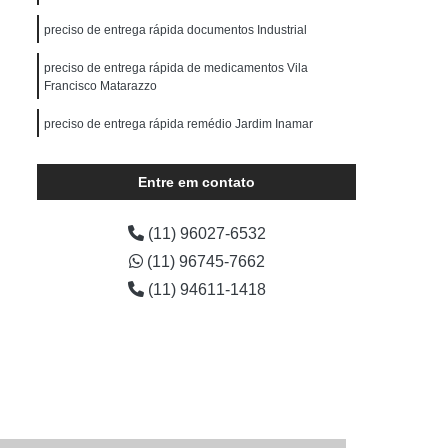
erce
Serviço de Entrega Particular
preciso de entrega rápida documentos Industrial
s
Transportadora de E-commerce
preciso de entrega rápida de medicamentos Vila
Transportadora de Encomendas
Francisco Matarazzo
dora de Moto
Transportadora de Objetos
preciso de entrega rápida remédio Jardim Inamar
Transportadora de Pequenos Volumes
Transportadora para E-commerce
Entre em contato
Transporte de Carga com Fiorino
(11) 96027-6532
Transporte de Carga em Motocicleta
(11) 96745-7662
Transporte de Carga Individual
(11) 94611-1418
io
Transporte de Carga Terrestre
Transporte de Cargas Especiais