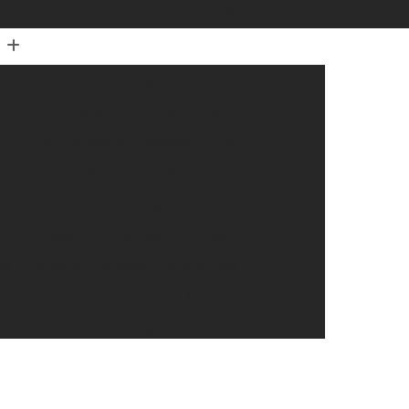
(11) 96027-6532
(11) 96745-7662
Empresas de Entrega de Pacotes
os
Empresas de Entrega Delivery
rce
Empresas de Entregas a Domicílio
Empresas de Entregas de E-commerce
Empresas de Entregas Rápidas
Empresas de Pequenas Entregas
os
Entrega Expressa Documentos
 Expressa Flores
Entrega Expressa Frete
essa Motoboy
Entrega Expressa Presentes
ssa Transportadora
Entrega Super Expressa
xtra Rápida
Entrega Rápida de Documentos