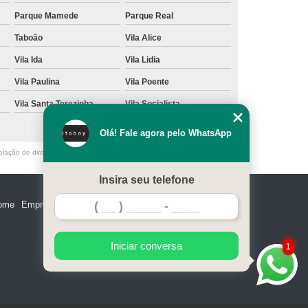
Parque Mamede
Parque Real
Taboão
Vila Alice
Vila Ida
Vila Lidia
Vila Paulina
Vila Poente
Vila Santa Terezinha
Vila Socialista
Olá! Fale agora pelo WhatsApp
olação de direito autoral – artigo 184 do Código Penal –
Lei 9610/98 - Lei
Insira seu telefone
ome
Empresa
Missão
Serviços
Contato
Mapa do site
Iniciar conversa
1