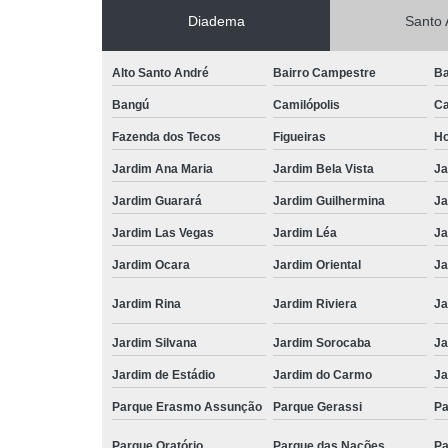
Diadema
Santo 
Alto Santo André
Bairro Campestre
Ba
Bangú
Camilópolis
Ca
Fazenda dos Tecos
Figueiras
Ho
Jardim Ana Maria
Jardim Bela Vista
Ja
Jardim Guarará
Jardim Guilhermina
Ja
Jardim Las Vegas
Jardim Léa
Ja
Jardim Ocara
Jardim Oriental
Ja
Jardim Rina
Jardim Riviera
Ja
Jardim Silvana
Jardim Sorocaba
Ja
Jardim de Estádio
Jardim do Carmo
Ja
Parque Erasmo Assunção
Parque Gerassi
Pa
Parque Oratório
Parque das Nações
Pa