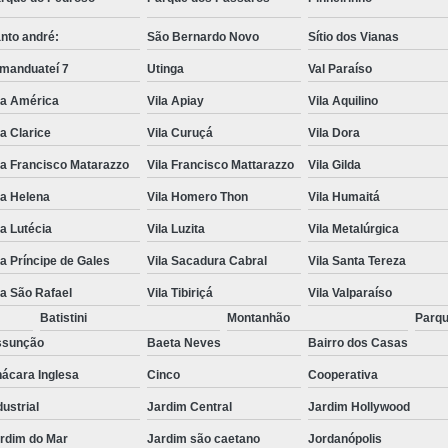
nto andré:
São Bernardo Novo
Sítio dos Vianas
manduateí 7
Utinga
Val Paraíso
la América
Vila Apiay
Vila Aquilino
la Clarice
Vila Curuçá
Vila Dora
la Francisco Matarazzo
Vila Francisco Mattarazzo
Vila Gilda
la Helena
Vila Homero Thon
Vila Humaitá
la Lutécia
Vila Luzita
Vila Metalúrgica
la Príncipe de Gales
Vila Sacadura Cabral
Vila Santa Tereza
la São Rafael
Vila Tibiriçá
Vila Valparaíso
Batistini
Montanhão
Parqu
ssunção
Baeta Neves
Bairro dos Casas
ácara Inglesa
Cinco
Cooperativa
dustrial
Jardim Central
Jardim Hollywood
rdim do Mar
Jardim são caetano
Jordanópolis