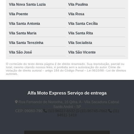
Vila Nova Santa Luzia
Vila Paulina
Vila Poente
Vila Rosa
Vila Santa Antonia
Vila Santa Cecília
Vila Santa Maria
Vila Santa Rita
Vila Santa Terezinha
Vila Socialista
Vila São José
Vila São Vicente
O conteúdo do texto desta página é de direito reservado. Sua reprodução, parcial ou
total, mesmo citando nossos links, é proibida sem a autorização do autor. Crime de
violação de direito autoral – artigo 184 do Código Penal –
Lei 9610/98 - Lei de direitos
autorais
.
Alfa Moto Express Serviço de entrega
Rua Fernando de Noronha, 16 Qdra. A - Vila Sacadura Cabral
Santo André - SP
CEP: 09060-790
(11) 96027-6532
(11) 96745-7662
(11)
94611-1418