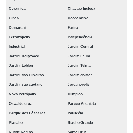
Cerâmica
Chácara Inglesa
Cinco
Cooperativa
Demarchi
Farina
Ferrazópolis
Independência
Industrial
Jardim Central
Jardim Hollywood
Jardim Laura
Jardim Leblon
Jardim Telma
Jardim das Oliveiras
Jardim do Mar
Jardim são caetano
Jordanópolis
Nova Petrópolis
Olímpico
Oswaldo cruz
Parque Anchieta
Parque dos Pássaros
Paulicéia
Planalto
Riacho Grande
Rudge Ramos
Santa Cruz