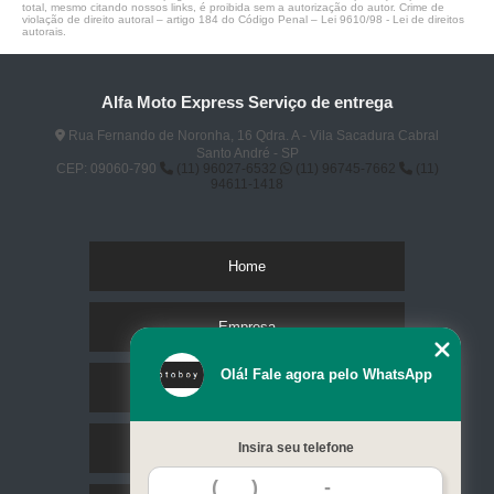
total, mesmo citando nossos links, é proibida sem a autorização do autor. Crime de
violação de direito autoral – artigo 184 do Código Penal –
Lei 9610/98 - Lei de direitos
autorais
.
Alfa Moto Express Serviço de entrega
Rua Fernando de Noronha, 16 Qdra. A - Vila Sacadura Cabral
Santo André - SP
CEP: 09060-790
(11) 96027-6532
(11) 96745-7662
(11)
94611-1418
Home
Empresa
Olá! Fale agora pelo WhatsApp
Missão
Serviços
Insira seu telefone