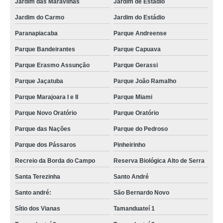
Jardim das Maravilhas
Jardim de Estádio
Jardim do Carmo
Jardim do Estádio
Paranapiacaba
Parque Andreense
Parque Bandeirantes
Parque Capuava
Parque Erasmo Assunção
Parque Gerassi
Parque Jaçatuba
Parque João Ramalho
Parque Marajoara I e II
Parque Miami
Parque Novo Oratório
Parque Oratório
Parque das Nações
Parque do Pedroso
Parque dos Pássaros
Pinheirinho
Recreio da Borda do Campo
Reserva Biológica Alto de Serra
Santa Terezinha
Santo André
Santo andré:
São Bernardo Novo
Sítio dos Vianas
Tamanduateí 1