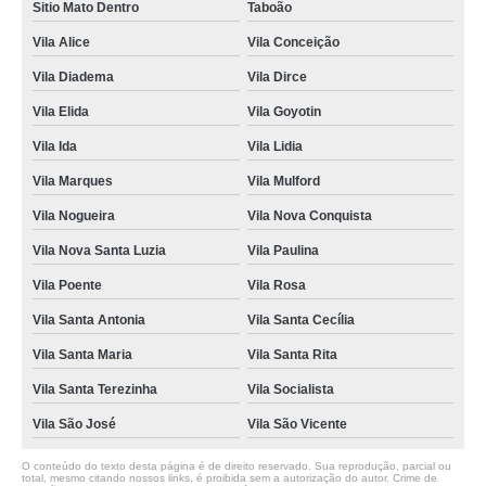
Sitio Mato Dentro
Taboão
Vila Alice
Vila Conceição
Vila Diadema
Vila Dirce
Vila Elida
Vila Goyotin
Vila Ida
Vila Lidia
Vila Marques
Vila Mulford
Vila Nogueira
Vila Nova Conquista
Vila Nova Santa Luzia
Vila Paulina
Vila Poente
Vila Rosa
Vila Santa Antonia
Vila Santa Cecília
Vila Santa Maria
Vila Santa Rita
Vila Santa Terezinha
Vila Socialista
Vila São José
Vila São Vicente
O conteúdo do texto desta página é de direito reservado. Sua reprodução, parcial ou
total, mesmo citando nossos links, é proibida sem a autorização do autor. Crime de