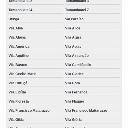
Tamanduateí 2
Tamanduateí 3
Tamanduateí 4
Tamanduateí 7
Utinga
Val Paraíso
Vila Alba
Vila Alice
Vila Alpina
Vila Alzira
Vila América
Vila Apiay
Vila Aquilino
Vila Assunção
Vila Bastos
Vila Camilópolis
Vila Cecília Maria
Vila Clarice
Vila Curuçá
Vila Dora
Vila Eldízia
Vila Fernanda
Vila Floresta
Vila Fláquer
Vila Francisco Matarazzo
Vila Francisco Mattarazzo
Vila Gilda
Vila Glória