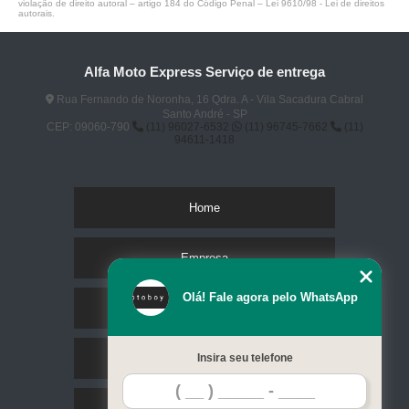
violação de direito autoral – artigo 184 do Código Penal –
Lei 9610/98 - Lei de direitos
autorais
.
Alfa Moto Express Serviço de entrega
Rua Fernando de Noronha, 16 Qdra. A - Vila Sacadura Cabral
Santo André - SP
CEP: 09060-790
(11) 96027-6532
(11) 96745-7662
(11)
94611-1418
Home
Empresa
Olá! Fale agora pelo WhatsApp
Missão
Serviços
Insira seu telefone
Contato