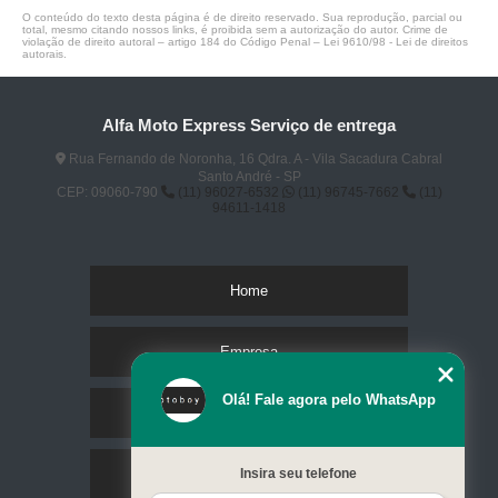
O conteúdo do texto desta página é de direito reservado. Sua reprodução, parcial ou
total, mesmo citando nossos links, é proibida sem a autorização do autor. Crime de
violação de direito autoral – artigo 184 do Código Penal –
Lei 9610/98 - Lei de direitos
autorais
.
Alfa Moto Express Serviço de entrega
Rua Fernando de Noronha, 16 Qdra. A - Vila Sacadura Cabral
Santo André - SP
CEP: 09060-790
(11) 96027-6532
(11) 96745-7662
(11)
94611-1418
Home
Empresa
Olá! Fale agora pelo WhatsApp
Missão
Serviços
Insira seu telefone