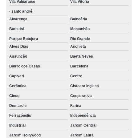
Vila Valparaíso
Vila Vitória
· santo andré:
Alvarenga
Balneária
Batistini
Montanhão
Parque Botujuru
Rio Grande
Alves Dias
Anchieta
Assunção
Baeta Neves
Bairro dos Casas
Barcelona
Capivari
Centro
Cerâmica
Chácara Inglesa
Cinco
Cooperativa
Demarchi
Farina
Ferrazópolis
Independência
Industrial
Jardim Central
Jardim Hollywood
Jardim Laura