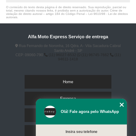
O conteúdo do texto desta página é de direito reservado. Sua reprodução, parcial ou
total, mesmo citando nossos links, é proibida sem a autorização do autor. Crime de
violação de direito autoral – artigo 184 do Código Penal –
Lei 9610/98 - Lei de direitos
autorais
.
Alfa Moto Express Serviço de entrega
Rua Fernando de Noronha, 16 Qdra. A - Vila Sacadura Cabral
Santo André - SP
CEP: 09060-790
(11) 96027-6532
(11) 96745-7662
(11)
94611-1418
Home
Empresa
Olá! Fale agora pelo WhatsApp
Missão
Serviços
Insira seu telefone