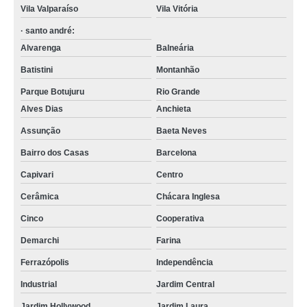
Vila Valparaíso
Vila Vitória
· santo andré:
Alvarenga
Balneária
Batistini
Montanhão
Parque Botujuru
Rio Grande
Alves Dias
Anchieta
Assunção
Baeta Neves
Bairro dos Casas
Barcelona
Capivari
Centro
Cerâmica
Chácara Inglesa
Cinco
Cooperativa
Demarchi
Farina
Ferrazópolis
Independência
Industrial
Jardim Central
Jardim Hollywood
Jardim Laura