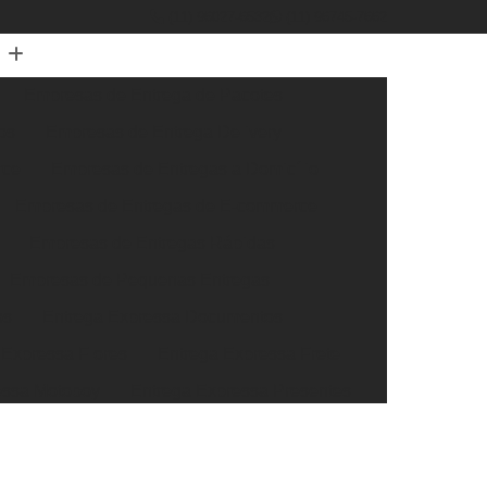
(11) 96027-6532
(11) 96745-7662
Empresas de Entrega de Pacotes
os
Empresas de Entrega Delivery
rce
Empresas de Entregas a Domicílio
Empresas de Entregas de E-commerce
Empresas de Entregas Rápidas
Empresas de Pequenas Entregas
os
Entrega Expressa Documentos
 Expressa Flores
Entrega Expressa Frete
essa Motoboy
Entrega Expressa Presentes
ssa Transportadora
Entrega Super Expressa
xtra Rápida
Entrega Rápida de Documentos