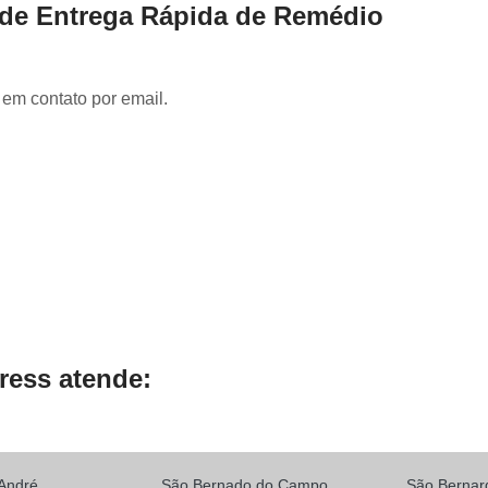
Serviço de Entrega para E-comm
 de Entrega Rápida de Remédio
Transportadora de Documento
Transportadora de Eletrônicos
 em contato por email.
Transportadora de Frete
Transporta
Transportadora de Objetos Pequenos
Transportadora de Remédios
Transportadora para Entrega
Transporte de Carga Compartilhada
Transporte de Carga Fiorino
Transporte de Carga Rodoviár
ress atende:
Transporte de Carga Urbano
André
São Bernado do Campo
São Berna