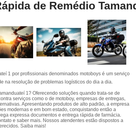
Rápida de Remédio Tamand
Entrega Rápida de Farmácia
Entrega Rápida de Remédio
Entrega R
Entrega Rápida Farmácia
Entrega R
Entrega Rápida Motoboy
Entrega Rápi
Motoboy Entrega Documentos
Motobo
Motoboy para Entrega
Motoboy para En
Motoboy para Laboratório
teí 1 por profissionais denominados motoboys é um serviço
Motoboy para Retirada de Ex
e na resolução de problemas logísticos do dia a dia.
Motoboys para E-commerce
Tamanduateí 1? Oferecendo soluções quando trata-se de
Serviço de Entrega de Documentos
contra serviços como o de motoboy, empresas de entregas,
lternativas. Apresentando produtos de alto padrão, a empresa
Serviço de Entrega de Flores
ações modernas e em bom estado, conquistando então a
rega expressa documentos e entrega rápida de farmácia.
Serviço de Entrega de Presente
ontato e saber mais. Nossos atendentes estão dispostos a
erecidos. Saiba mais!
Serviço de Entrega Farmácia
Serviço de