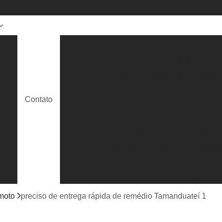
de
Empresas de Entrega de Flores
Empresas de Entrega de Produt
Empresas de Entrega para E-comme
a
Empresas de Entregas com Fiorino
ida
Contato
Empresas de Entregas de Moto
Empresas de Moto Entregas
e
Entrega Expressa de Document
ora
Entrega Expressa Farmácia
Entrega
 de
Entrega Expressa Moto
Entrega Expr
Entrega Expressa Roupa
Entrega Expre
 moto
preciso de entrega rápida de remédio Tamanduateí 1
Serviço de Entrega Expressa
Entrega E