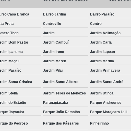
irro Casa Branca
Bairro Jardim
Bairro Paraíso
ta Preta
Centreville
Centro
mero Thon
Jardim
Jardim Aclimação
rdim Bom Pastor
Jardim Cambuí
Jardim Carla
rdim Ipanema
Jardim Irene
Jardim Itapoan
rdim Magali
Jardim Marek
Jardim Marina
rdim Paraíso
Jardim Pilar
Jardim Primavera
rdim Santa Cristina
Jardim Santo Alberto
Jardim Santo André
rdim Stella
Jardim Telles de Menezes
Jardim Utinga
rdim do Estádio
Paranapiacaba
Parque Andreense
rque Jaçatuba
Parque João Ramalho
Parque Marajoara I e II
rque do Pedroso
Parque dos Pássaros
Pinheirinho