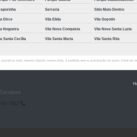
raporinha
Serraria
Sitio Mato Dentro
la Dirce
Vila Elida
Vila Goyotin
la Nogueira
Vila Nova Conquista
Vila Nova Santa Luzia
la Santa Cecília
Vila Santa Maria
Vila Santa Rita
parcial ou total, mesmo citando nossos links, é proibida sem a autorização do autor. Crime de vi
H
 Sacadura
6745-7662