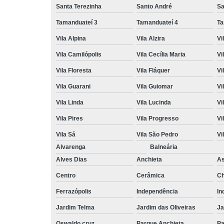
Santa Terezinha
Santo André
Sa
Tamanduateí 3
Tamanduateí 4
Ta
Vila Alpina
Vila Alzira
Vi
Vila Camilópolis
Vila Cecília Maria
Vi
Vila Floresta
Vila Fláquer
Vi
Vila Guarani
Vila Guiomar
Vi
Vila Linda
Vila Lucinda
Vi
Vila Pires
Vila Progresso
Vi
Vila Sá
Vila São Pedro
Vi
Alvarenga
Balneária
Alves Dias
Anchieta
A
Centro
Cerâmica
Ch
Ferrazópolis
Independência
In
Jardim Telma
Jardim das Oliveiras
Ja
Oswaldo cruz
Parque Anchieta
Pa