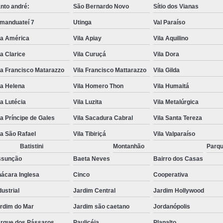
nto andré:
São Bernardo Novo
Sítio dos Vianas
manduateí 7
Utinga
Val Paraíso
la América
Vila Apiay
Vila Aquilino
la Clarice
Vila Curuçá
Vila Dora
la Francisco Matarazzo
Vila Francisco Mattarazzo
Vila Gilda
la Helena
Vila Homero Thon
Vila Humaitá
la Lutécia
Vila Luzita
Vila Metalúrgica
la Príncipe de Gales
Vila Sacadura Cabral
Vila Santa Tereza
la São Rafael
Vila Tibiriçá
Vila Valparaíso
Batistini
Montanhão
Parqu
ssunção
Baeta Neves
Bairro dos Casas
ácara Inglesa
Cinco
Cooperativa
dustrial
Jardim Central
Jardim Hollywood
rdim do Mar
Jardim são caetano
Jordanópolis
rque dos Pássaros
Paulicéia
Planalto