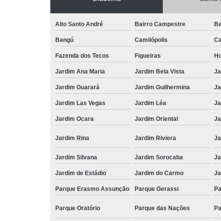
Alto Santo André
Bairro Campestre
Ba
Bangú
Camilópolis
Ca
Fazenda dos Tecos
Figueiras
Ho
Jardim Ana Maria
Jardim Bela Vista
Ja
Jardim Guarará
Jardim Guilhermina
Ja
Jardim Las Vegas
Jardim Léa
Ja
Jardim Ocara
Jardim Oriental
Ja
Jardim Rina
Jardim Riviera
Ja
Jardim Silvana
Jardim Sorocaba
Ja
Jardim de Estádio
Jardim do Carmo
Ja
Parque Erasmo Assunção
Parque Gerassi
Pa
Parque Oratório
Parque das Nações
Pa