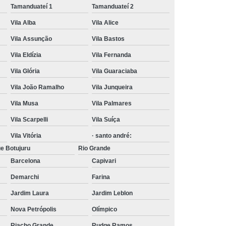
Tamanduateí 1
Tamanduateí 2
Vila Alba
Vila Alice
Vila Assunção
Vila Bastos
Vila Eldízia
Vila Fernanda
Vila Glória
Vila Guaraciaba
Vila João Ramalho
Vila Junqueira
Vila Musa
Vila Palmares
Vila Scarpelli
Vila Suíça
Vila Vitória
· santo andré:
e Botujuru
Rio Grande
Barcelona
Capivari
Demarchi
Farina
Jardim Laura
Jardim Leblon
Nova Petrópolis
Olímpico
Riacho Grande
Rudge Ramos