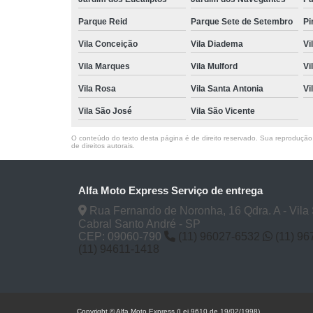
Parque Reid
Parque Sete de Setembro
Pi
Vila Conceição
Vila Diadema
Vi
Vila Marques
Vila Mulford
Vi
Vila Rosa
Vila Santa Antonia
Vi
Vila São José
Vila São Vicente
O conteúdo do texto desta página é de direito reservado. Sua reprodução, 
de direitos autorais
.
Alfa Moto Express Serviço de entrega
Rua Fernando de Noronha, 16 Qdra. A - Vila
Cabral Santo André - SP
CEP: 09060-790
(11) 96027-6532
(11) 9
(11) 94611-1418
Copyright © Alfa Moto Express (Lei 9610 de 19/02/1998)