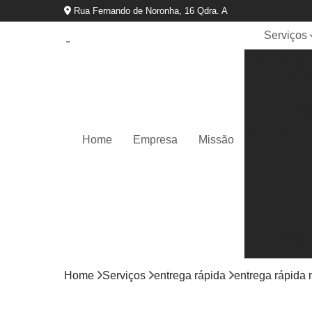
Rua Fernando de Noronha, 16 Qdra. A
Serviços
Empresas 
entregas
Entrega
express
Entrega ráp
Home
Empresa
Missão
Motoboy
Serviço d
entrega
Transportad
Transporte
cargas
Home
Serviços
entrega rápida
entrega rápida