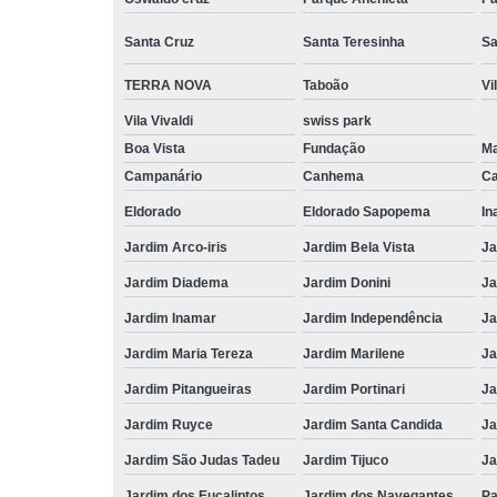
Santa Cruz
Santa Teresinha
Sa
TERRA NOVA
Taboão
Vi
Vila Vivaldi
swiss park
Boa Vista
Fundação
M
Campanário
Canhema
Ca
Eldorado
Eldorado Sapopema
In
Jardim Arco-iris
Jardim Bela Vista
Ja
Jardim Diadema
Jardim Donini
Ja
Jardim Inamar
Jardim Independência
Ja
Jardim Maria Tereza
Jardim Marilene
Ja
Jardim Pitangueiras
Jardim Portinari
Ja
Jardim Ruyce
Jardim Santa Candida
Ja
Jardim São Judas Tadeu
Jardim Tijuco
Ja
Jardim dos Eucaliptos
Jardim dos Navegantes
Pa