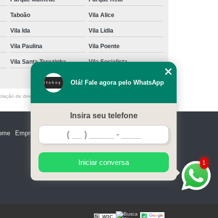
Taboão
Vila Alice
Vila Ida
Vila Lidia
Vila Paulina
Vila Poente
Vila Santa Terezinha
Vila Socialista
Olá! Fale agora pelo WhatsApp
olação de direito autoral – artigo 184 do Código Penal –
Lei 9610/98 - Lei
Insira seu telefone
ome
Empresa
Missão
Serviços
Contato
Mapa do site
Iniciar conversa
1
W3C