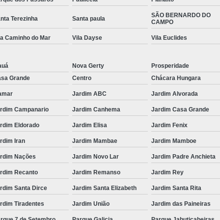
SÃO BERNARDO DO
nta Terezinha
Santa paula
CAMPO
la Caminho do Mar
Vila Dayse
Vila Euclides
auá
Nova Gerty
Prosperidade
sa Grande
Centro
Chácara Hungara
amar
Jardim ABC
Jardim Alvorada
rdim Campanario
Jardim Canhema
Jardim Casa Grande
rdim Eldorado
Jardim Elisa
Jardim Fenix
rdim Iran
Jardim Mambae
Jardim Mamboe
rdim Nações
Jardim Novo Lar
Jardim Padre Anchieta
rdim Recanto
Jardim Remanso
Jardim Rey
rdim Santa Dirce
Jardim Santa Elizabeth
Jardim Santa Rita
rdim Tiradentes
Jardim União
Jardim das Paineiras
rque 7 de Setembro
Parque Galicia
Parque Jabuticabeiras