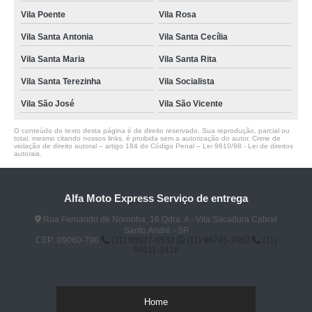
Vila Poente
Vila Rosa
Vila Santa Antonia
Vila Santa Cecília
Vila Santa Maria
Vila Santa Rita
Vila Santa Terezinha
Vila Socialista
Vila São José
Vila São Vicente
O conteúdo do texto desta página é de direito reservado. Sua reprodução, parcial ou
total, mesmo citando nossos links, é proibida sem a autorização do autor. Crime de
violação de direito autoral – artigo 184 do Código Penal –
Lei 9610/98 - Lei de direitos
autorais
.
Alfa Moto Express Serviço de entrega
Rua Fernando de Noronha, 16 Qdra. A - Vila Sacadura Cabral
Santo André - SP
CEP: 09060-790
(11) 96027-6532
(11) 96745-7662
(11)
94611-1418
Home