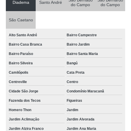
São Bernado
São Bernardo
Diadema
Santo André
do Campo
do Campo
São Caetano
Alto Santo André
Bairro Campestre
Bairro Casa Branca
Bairro Jardim
Bairro Paraíso
Bairro Santa Maria
Bairro Silveira
Bangú
Camilópolis
Cata Preta
Centreville
Centro
Cidade São Jorge
Condomínio Maracanã
Fazenda dos Tecos
Figueiras
Homero Thon
Jardim
Jardim Aclimação
Jardim Alvorada
Jardim Alzira Franco
Jardim Ana Maria