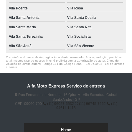
Vila Poente
Vila Rosa
Vila Santa Antonia
Vila Santa Cecília
Vila Santa Maria
Vila Santa Rita
Vila Santa Terezinha
Vila Socialista
Vila São José
Vila São Vicente
O conteúdo do texto desta página é de direito reservado. Sua reprodução, parcial ou
total, mesmo citando nossos links, é proibida sem a autorização do autor. Crime de
violação de direito autoral – artigo 184 do Código Penal –
Lei 9610/98 - Lei de direitos
autorais
.
Alfa Moto Express Serviço de entrega
Rua Fernando de Noronha, 16 Qdra. A - Vila Sacadura Cabral
Santo André - SP
CEP: 09060-790
(11) 96027-6532
(11) 96745-7662
(11)
94611-1418
Home