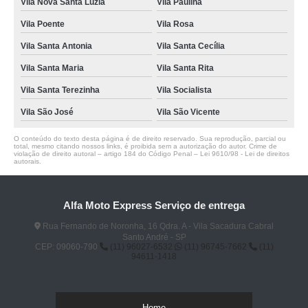
Vila Nova Santa Luzia
Vila Paulina
Vila Poente
Vila Rosa
Vila Santa Antonia
Vila Santa Cecília
Vila Santa Maria
Vila Santa Rita
Vila Santa Terezinha
Vila Socialista
Vila São José
Vila São Vicente
O conteúdo do texto desta página é de direito reservado. Sua reprodução, parcial ou
total, mesmo citando nossos links, é proibida sem a autorização do autor. Crime de
violação de direito autoral – artigo 184 do Código Penal –
Lei 9610/98 - Lei de direitos
autorais
.
Alfa Moto Express Serviço de entrega
Rua Fernando de Noronha, 16 Qdra. A - Vila Sacadura Cabral
Santo André - SP
CEP: 09060-790
(11) 96027-6532
(11) 96745-7662
(11)
94611-1418
Home