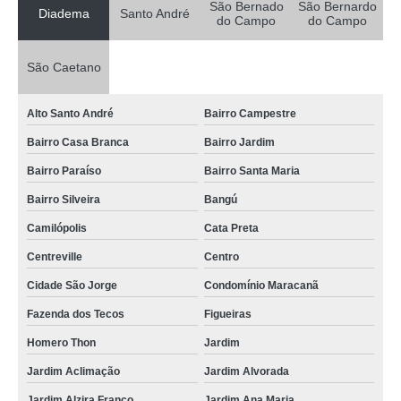
São Bernado
São Bernardo
Diadema
Santo André
do Campo
do Campo
São Caetano
Alto Santo André
Bairro Campestre
Bairro Casa Branca
Bairro Jardim
Bairro Paraíso
Bairro Santa Maria
Bairro Silveira
Bangú
Camilópolis
Cata Preta
Centreville
Centro
Cidade São Jorge
Condomínio Maracanã
Fazenda dos Tecos
Figueiras
Homero Thon
Jardim
Jardim Aclimação
Jardim Alvorada
Jardim Alzira Franco
Jardim Ana Maria