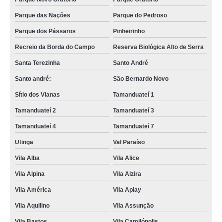
Parque das Nações
Parque do Pedroso
Parque dos Pássaros
Pinheirinho
Recreio da Borda do Campo
Reserva Biológica Alto de Serra
Santa Terezinha
Santo André
Santo andré:
São Bernardo Novo
Sítio dos Vianas
Tamanduateí 1
Tamanduateí 2
Tamanduateí 3
Tamanduateí 4
Tamanduateí 7
Utinga
Val Paraíso
Vila Alba
Vila Alice
Vila Alpina
Vila Alzira
Vila América
Vila Apiay
Vila Aquilino
Vila Assunção
Vila Bastos
Vila Camilópolis