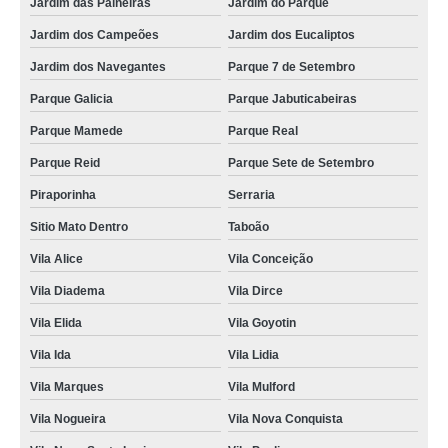
Jardim das Paineiras
Jardim do Parque
Jardim dos Campeões
Jardim dos Eucaliptos
Jardim dos Navegantes
Parque 7 de Setembro
Parque Galicia
Parque Jabuticabeiras
Parque Mamede
Parque Real
Parque Reid
Parque Sete de Setembro
Piraporinha
Serraria
Sitio Mato Dentro
Taboão
Vila Alice
Vila Conceição
Vila Diadema
Vila Dirce
Vila Elida
Vila Goyotin
Vila Ida
Vila Lidia
Vila Marques
Vila Mulford
Vila Nogueira
Vila Nova Conquista