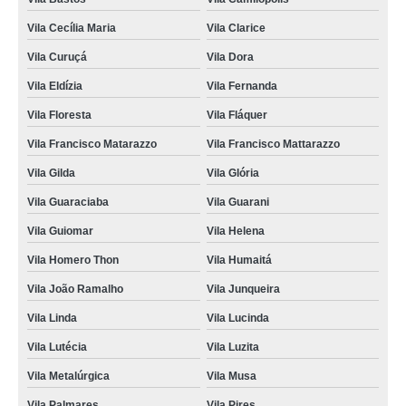
Vila Cecília Maria
Vila Clarice
Vila Curuçá
Vila Dora
Vila Eldízia
Vila Fernanda
Vila Floresta
Vila Fláquer
Vila Francisco Matarazzo
Vila Francisco Mattarazzo
Vila Gilda
Vila Glória
Vila Guaraciaba
Vila Guarani
Vila Guiomar
Vila Helena
Vila Homero Thon
Vila Humaitá
Vila João Ramalho
Vila Junqueira
Vila Linda
Vila Lucinda
Vila Lutécia
Vila Luzita
Vila Metalúrgica
Vila Musa
Vila Palmares
Vila Pires