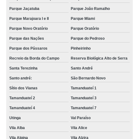
Parque Jaçatuba
Parque João Ramalho
Parque Marajoara I e II
Parque Miami
Parque Novo Oratório
Parque Oratório
Parque das Nações
Parque do Pedroso
Parque dos Pássaros
Pinheirinho
Recreio da Borda do Campo
Reserva Biológica Alto de Serra
Santa Terezinha
Santo André
Santo andré:
São Bernardo Novo
Sítio dos Vianas
Tamanduateí 1
Tamanduateí 2
Tamanduateí 3
Tamanduateí 4
Tamanduateí 7
Utinga
Val Paraíso
Vila Alba
Vila Alice
Vila Alpina
Vila Alzira