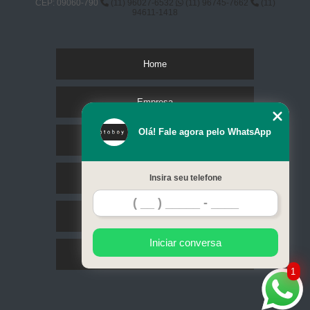
CEP: 09060-790
(11) 96027-6532
(11) 96745-7662
(11)
94611-1418
Home
Empresa
Olá! Fale agora pelo WhatsApp
Missão
Serviços
Insira seu telefone
Contato
Iniciar conversa
Mapa do site
1