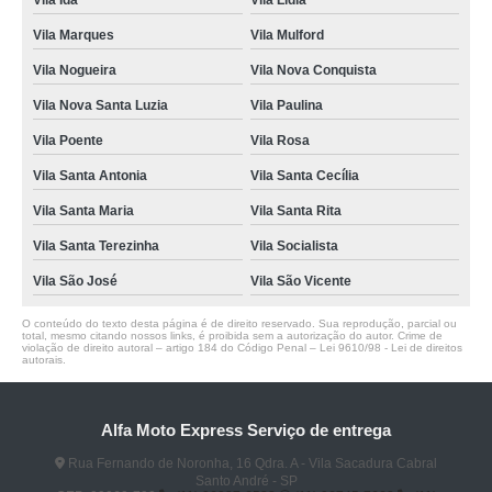
Vila Ida
Vila Lidia
Vila Marques
Vila Mulford
Vila Nogueira
Vila Nova Conquista
Vila Nova Santa Luzia
Vila Paulina
Vila Poente
Vila Rosa
Vila Santa Antonia
Vila Santa Cecília
Vila Santa Maria
Vila Santa Rita
Vila Santa Terezinha
Vila Socialista
Vila São José
Vila São Vicente
O conteúdo do texto desta página é de direito reservado. Sua reprodução, parcial ou
total, mesmo citando nossos links, é proibida sem a autorização do autor. Crime de
violação de direito autoral – artigo 184 do Código Penal –
Lei 9610/98 - Lei de direitos
autorais
.
Alfa Moto Express Serviço de entrega
Rua Fernando de Noronha, 16 Qdra. A - Vila Sacadura Cabral
Santo André - SP