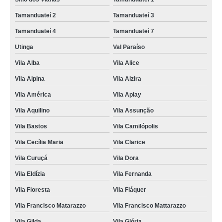
Tamanduateí 2
Tamanduateí 3
Tamanduateí 4
Tamanduateí 7
Utinga
Val Paraíso
Vila Alba
Vila Alice
Vila Alpina
Vila Alzira
Vila América
Vila Apiay
Vila Aquilino
Vila Assunção
Vila Bastos
Vila Camilópolis
Vila Cecília Maria
Vila Clarice
Vila Curuçá
Vila Dora
Vila Eldízia
Vila Fernanda
Vila Floresta
Vila Fláquer
Vila Francisco Matarazzo
Vila Francisco Mattarazzo
Vila Gilda
Vila Glória