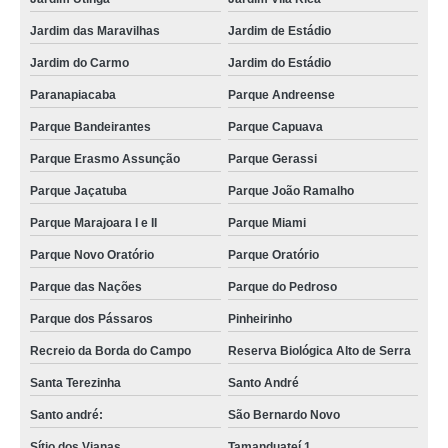
Jardim das Maravilhas
Jardim de Estádio
Jardim do Carmo
Jardim do Estádio
Paranapiacaba
Parque Andreense
Parque Bandeirantes
Parque Capuava
Parque Erasmo Assunção
Parque Gerassi
Parque Jaçatuba
Parque João Ramalho
Parque Marajoara I e II
Parque Miami
Parque Novo Oratório
Parque Oratório
Parque das Nações
Parque do Pedroso
Parque dos Pássaros
Pinheirinho
Recreio da Borda do Campo
Reserva Biológica Alto de Serra
Santa Terezinha
Santo André
Santo andré:
São Bernardo Novo
Sítio dos Vianas
Tamanduateí 1