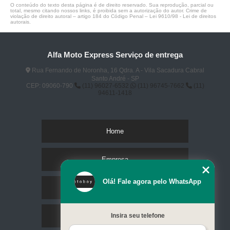
O conteúdo do texto desta página é de direito reservado. Sua reprodução, parcial ou
total, mesmo citando nossos links, é proibida sem a autorização do autor. Crime de
violação de direito autoral – artigo 184 do Código Penal –
Lei 9610/98 - Lei de direitos
autorais
.
Alfa Moto Express Serviço de entrega
Rua Fernando de Noronha, 16 Qdra. A - Vila Sacadura Cabral
Santo André - SP
CEP: 09060-790
(11) 96027-6532
(11) 96745-7662
(11)
94611-1418
Home
Empresa
Olá! Fale agora pelo WhatsApp
Missão
Serviços
Insira seu telefone