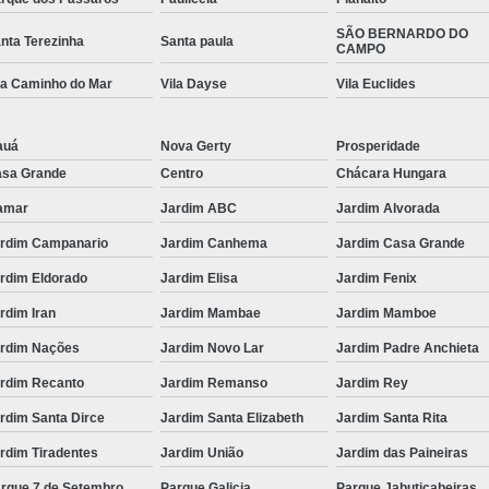
SÃO BERNARDO DO
nta Terezinha
Santa paula
CAMPO
la Caminho do Mar
Vila Dayse
Vila Euclides
auá
Nova Gerty
Prosperidade
sa Grande
Centro
Chácara Hungara
amar
Jardim ABC
Jardim Alvorada
rdim Campanario
Jardim Canhema
Jardim Casa Grande
rdim Eldorado
Jardim Elisa
Jardim Fenix
rdim Iran
Jardim Mambae
Jardim Mamboe
rdim Nações
Jardim Novo Lar
Jardim Padre Anchieta
rdim Recanto
Jardim Remanso
Jardim Rey
rdim Santa Dirce
Jardim Santa Elizabeth
Jardim Santa Rita
rdim Tiradentes
Jardim União
Jardim das Paineiras
rque 7 de Setembro
Parque Galicia
Parque Jabuticabeiras