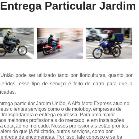
Entrega Particular Jardim
Entrega Rápida de Farmácia
Entrega Rápida de Remédio
Entrega R
Entrega Rápida Farmácia
Entrega R
Entrega Rápida Motoboy
Entrega Rápi
Motoboy Entrega Documentos
Motobo
Motoboy para Entrega
Motoboy para En
Motoboy para Laboratório
nião pode ser utilizado tanto por floriculturas, quanto por
Motoboy para Retirada de Ex
ridos, esse tipo de serviço é feito de carro para que a
Motoboys para E-commerce
dicadas.
Serviço de Entrega de Documentos
trega particular Jardim União, A Alfa Moto Express atua no
 seus clientes serviços como o de motoboy, empresas de
Serviço de Entrega de Flores
s, transportadora e entrega expressa. Para uma maior
 nos melhores profissionais do mercado, e em instalações
Serviço de Entrega de Presente
a cotação no mercado. Nossos profissionais estão prontos
Serviço de Entrega Farmácia
Serviço de
ém do que já foi citado, outros serviços, como por
 entrega de encomendas. Por isso, fale conosco e saiba