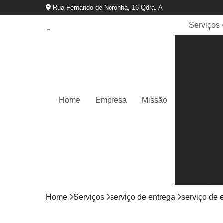
Rua Fernando de Noronha, 16 Qdra. A
Serviços
Empresas 
entregas
Entrega
express
Entrega ráp
Home
Empresa
Missão
Motoboy
Serviço d
entrega
Transportad
Transporte
cargas
Home
Serviços
serviço de entrega
serviço de e