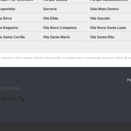
raporinha
Serraria
Sitio Mato Dentro
la Dirce
Vila Elida
Vila Goyotin
la Nogueira
Vila Nova Conquista
Vila Nova Santa Luzia
la Santa Cecília
Vila Santa Maria
Vila Santa Rita
parcial ou total, mesmo citando nossos links, é proibida sem a autorização do autor. Crime de vi
H
 Sacadura
6745-7662