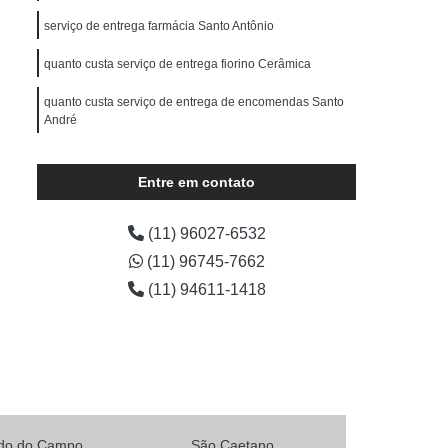
erce
Serviço de Entrega Particular
serviço de entrega farmácia Santo Antônio
s
Transportadora de E-commerce
quanto custa serviço de entrega fiorino Cerâmica
Transportadora de Encomendas
quanto custa serviço de entrega de encomendas Santo
dora de Moto
Transportadora de Objetos
André
Transportadora de Pequenos Volumes
quanto custa serviço de entrega de motoboy Jardim
Transportadora para E-commerce
Ipanema
Entre em contato
Transporte de Carga com Fiorino
serviço de entrega encomendas Parque Anchieta
(11) 96027-6532
Transporte de Carga em Motocicleta
(11) 96745-7662
Transporte de Carga Individual
(11) 94611-1418
io
Transporte de Carga Terrestre
Transporte de Cargas Especiais
rdo do Campo
São Caetano