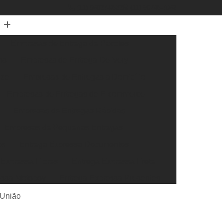
(11) 96027-6532
(11) 96745-7662
Empresas de Entrega de Pacotes
os
Empresas de Entrega Delivery
rce
Empresas de Entregas a Domicílio
Empresas de Entregas de E-commerce
Empresas de Entregas Rápidas
Empresas de Pequenas Entregas
os
Entrega Expressa Documentos
 Expressa Flores
Entrega Expressa Frete
essa Motoboy
Entrega Expressa Presentes
ssa Transportadora
Entrega Super Expressa
 União
xtra Rápida
Entrega Rápida de Documentos