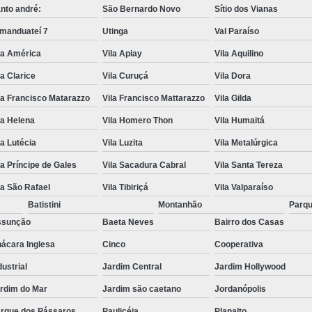
nto andré:
São Bernardo Novo
Sítio dos Vianas
manduateí 7
Utinga
Val Paraíso
la América
Vila Apiay
Vila Aquilino
la Clarice
Vila Curuçá
Vila Dora
la Francisco Matarazzo
Vila Francisco Mattarazzo
Vila Gilda
la Helena
Vila Homero Thon
Vila Humaitá
la Lutécia
Vila Luzita
Vila Metalúrgica
la Príncipe de Gales
Vila Sacadura Cabral
Vila Santa Tereza
la São Rafael
Vila Tibiriçá
Vila Valparaíso
Batistini
Montanhão
Parqu
ssunção
Baeta Neves
Bairro dos Casas
ácara Inglesa
Cinco
Cooperativa
dustrial
Jardim Central
Jardim Hollywood
rdim do Mar
Jardim são caetano
Jordanópolis
rque dos Pássaros
Paulicéia
Planalto