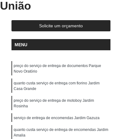
 União
Entrega Rápida de Medicamentos
ápida Documentos
Entrega Rápida Drogaria
ápida Medicamentos
Entrega Rápida Moto
Solicite um orçamento
da Remédio
Motoboy Entrega de Documentos
MENU
y Entrega Rápida
Motoboy para Empresas
trega de Medicamentos
Motoboy para Interior
preço do serviço de entrega de documentos Parque
Motoboy para Reconhecer Firma
Novo Oratório
ames
Motoboy Que Faz Entrega
quanto custa serviço de entrega com fiorino Jardim
Serviço de Entrega com Fiorino
Casa Grande
Serviço de Entrega de Encomendas
preço do serviço de entrega de motoboy Jardim
Rosinha
Serviço de Entrega de Motoboy
serviço de entrega de encomendas Jardim Gazuza
s
Serviço de Entrega Encomendas
quanto custa serviço de entrega de encomendas Jardim
 Entrega Fiorino
Serviço de Entrega Motoboy
Amalia