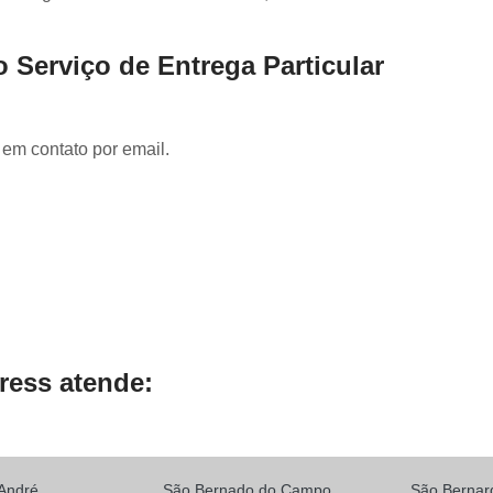
Serviço de Entrega para E-comm
Transportadora de Documento
 Serviço de Entrega Particular
Transportadora de Eletrônicos
Transportadora de Frete
Transporta
 em contato por email.
Transportadora de Objetos Pequenos
Transportadora de Remédios
Transportadora para Entrega
Transporte de Carga Compartilhada
Transporte de Carga Fiorino
Transporte de Carga Rodoviár
ress atende:
Transporte de Carga Urbano
André
São Bernado do Campo
São Berna