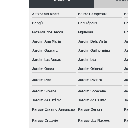
Alto Santo André
Bairro Campestre
Ba
Bangú
Camilópolis
Ca
Fazenda dos Tecos
Figueiras
Ho
Jardim Ana Maria
Jardim Bela Vista
Ja
Jardim Guarará
Jardim Guilhermina
Ja
Jardim Las Vegas
Jardim Léa
Ja
Jardim Ocara
Jardim Oriental
Ja
Jardim Rina
Jardim Riviera
Ja
Jardim Silvana
Jardim Sorocaba
Ja
Jardim de Estádio
Jardim do Carmo
Ja
Parque Erasmo Assunção
Parque Gerassi
Pa
Parque Oratório
Parque das Nações
Pa