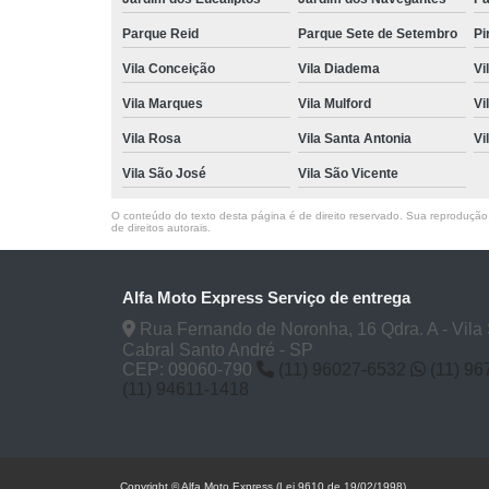
Parque Reid
Parque Sete de Setembro
Pi
Vila Conceição
Vila Diadema
Vi
Vila Marques
Vila Mulford
Vi
Vila Rosa
Vila Santa Antonia
Vi
Vila São José
Vila São Vicente
O conteúdo do texto desta página é de direito reservado. Sua reprodução, 
de direitos autorais
.
Alfa Moto Express Serviço de entrega
Rua Fernando de Noronha, 16 Qdra. A - Vila
Cabral Santo André - SP
CEP: 09060-790
(11) 96027-6532
(11) 9
(11) 94611-1418
Copyright © Alfa Moto Express (Lei 9610 de 19/02/1998)