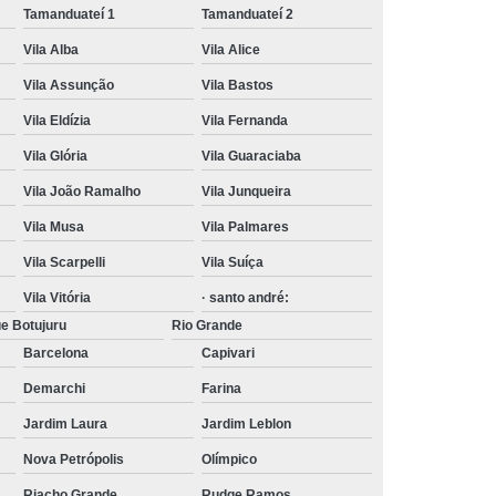
Tamanduateí 1
Tamanduateí 2
Vila Alba
Vila Alice
Vila Assunção
Vila Bastos
Vila Eldízia
Vila Fernanda
Vila Glória
Vila Guaraciaba
Vila João Ramalho
Vila Junqueira
Vila Musa
Vila Palmares
Vila Scarpelli
Vila Suíça
Vila Vitória
· santo andré:
e Botujuru
Rio Grande
Barcelona
Capivari
Demarchi
Farina
Jardim Laura
Jardim Leblon
Nova Petrópolis
Olímpico
Riacho Grande
Rudge Ramos