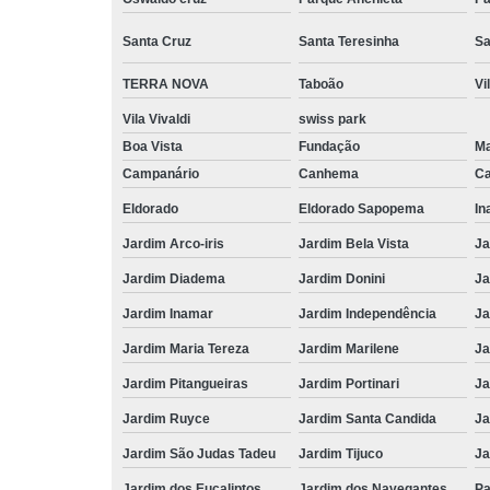
Santa Cruz
Santa Teresinha
Sa
TERRA NOVA
Taboão
Vi
Vila Vivaldi
swiss park
Boa Vista
Fundação
M
Campanário
Canhema
Ca
Eldorado
Eldorado Sapopema
In
Jardim Arco-iris
Jardim Bela Vista
Ja
Jardim Diadema
Jardim Donini
Ja
Jardim Inamar
Jardim Independência
Ja
Jardim Maria Tereza
Jardim Marilene
Ja
Jardim Pitangueiras
Jardim Portinari
Ja
Jardim Ruyce
Jardim Santa Candida
Ja
Jardim São Judas Tadeu
Jardim Tijuco
Ja
Jardim dos Eucaliptos
Jardim dos Navegantes
Pa