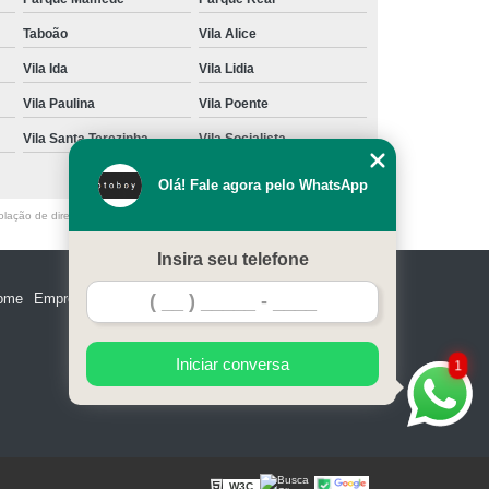
Taboão
Vila Alice
Vila Ida
Vila Lidia
Vila Paulina
Vila Poente
Vila Santa Terezinha
Vila Socialista
Olá! Fale agora pelo WhatsApp
olação de direito autoral – artigo 184 do Código Penal –
Lei 9610/98 - Lei
Insira seu telefone
ome
Empresa
Missão
Serviços
Contato
Mapa do site
Iniciar conversa
1
W3C