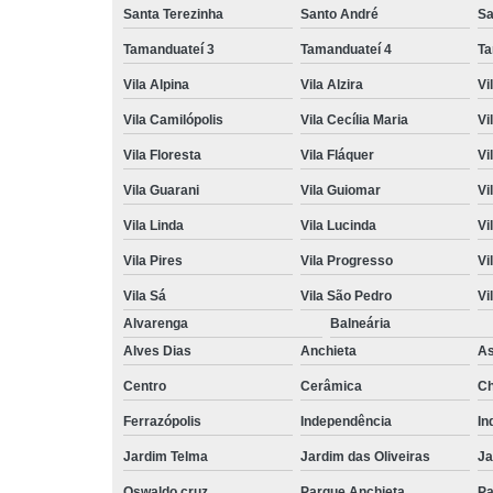
Santa Terezinha
Santo André
Sa
Tamanduateí 3
Tamanduateí 4
Ta
Vila Alpina
Vila Alzira
Vi
Vila Camilópolis
Vila Cecília Maria
Vi
Vila Floresta
Vila Fláquer
Vi
Vila Guarani
Vila Guiomar
Vi
Vila Linda
Vila Lucinda
Vi
Vila Pires
Vila Progresso
Vi
Vila Sá
Vila São Pedro
Vi
Alvarenga
Balneária
Alves Dias
Anchieta
A
Centro
Cerâmica
Ch
Ferrazópolis
Independência
In
Jardim Telma
Jardim das Oliveiras
Ja
Oswaldo cruz
Parque Anchieta
Pa