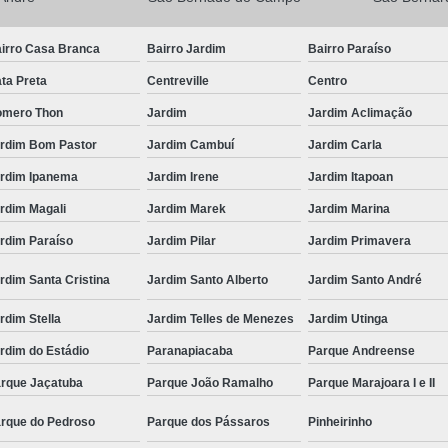
irro Casa Branca
Bairro Jardim
Bairro Paraíso
ta Preta
Centreville
Centro
mero Thon
Jardim
Jardim Aclimação
rdim Bom Pastor
Jardim Cambuí
Jardim Carla
rdim Ipanema
Jardim Irene
Jardim Itapoan
rdim Magali
Jardim Marek
Jardim Marina
rdim Paraíso
Jardim Pilar
Jardim Primavera
rdim Santa Cristina
Jardim Santo Alberto
Jardim Santo André
rdim Stella
Jardim Telles de Menezes
Jardim Utinga
rdim do Estádio
Paranapiacaba
Parque Andreense
rque Jaçatuba
Parque João Ramalho
Parque Marajoara I e II
rque do Pedroso
Parque dos Pássaros
Pinheirinho