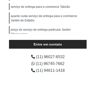
erce
Serviço de Entrega Particular
serviço de entrega para e-commerce Taboão
s
Transportadora de E-commerce
quanto custa serviço de entrega para e-commerce
Transportadora de Encomendas
Jardim de Estádio
dora de Moto
Transportadora de Objetos
preço do serviço de entrega particular Jardim
Pitangueiras
Transportadora de Pequenos Volumes
Transportadora para E-commerce
preço do serviço de entrega fiorino Jardim Amalia
Entre em contato
Transporte de Carga com Fiorino
(11) 96027-6532
Transporte de Carga em Motocicleta
(11) 96745-7662
Transporte de Carga Individual
(11) 94611-1418
io
Transporte de Carga Terrestre
Transporte de Cargas Especiais