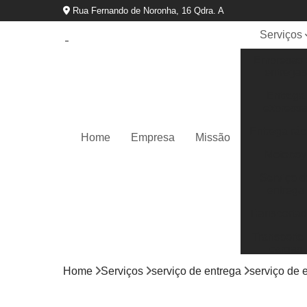
Rua Fernando de Noronha, 16 Qdra. A
Serviços
Empresas 
entregas
Entrega
express
Entrega ráp
Home
Empresa
Missão
Motoboy
Serviço d
entrega
Transportad
Transporte
cargas
Home
Serviços
serviço de entrega
serviço de 