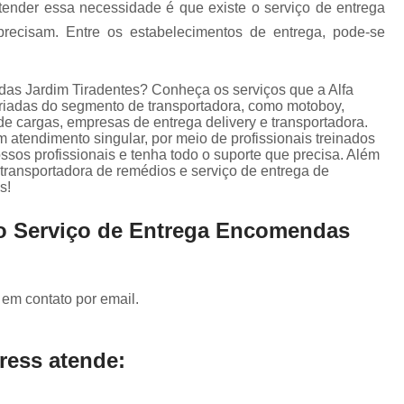
Serviço de Entrega para E-comm
atender essa necessidade é que existe o serviço de entrega
precisam. Entre os estabelecimentos de entrega, pode-se
Transportadora de Documento
Transportadora de Eletrônicos
as Jardim Tiradentes? Conheça os serviços que a Alfa
Transportadora de Frete
Transporta
ariadas do segmento de transportadora, como motoboy,
de cargas, empresas de entrega delivery e transportadora.
Transportadora de Objetos Pequenos
m atendimento singular, por meio de profissionais treinados
ssos profissionais e tenha todo o suporte que precisa. Além
Transportadora de Remédios
transportadora de remédios e serviço de entrega de
s!
Transportadora para Entrega
Transporte de Carga Compartilhada
do Serviço de Entrega Encomendas
Transporte de Carga Fiorino
Transporte de Carga Rodoviár
 em contato por email.
Transporte de Carga Urbano
ress atende: