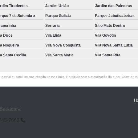
rdim Tiradentes
Jardim União
Jardim das Paineiras
rque 7 de Setembro
Parque Galicia
Parque Jabuticabeiras
raporinha
Serraria
Sitio Mato Dentro
la Dirce
Vila Elida
Vila Goyotin
la Nogueira
Vila Nova Conquista
Vila Nova Santa Luzia
la Santa Cecília
Vila Santa Maria
Vila Santa Rita
parcial ou total, mesmo citando nossos links, é proibida sem a autorização do autor. Crime de vi
H
 Sacadura
6745-7662