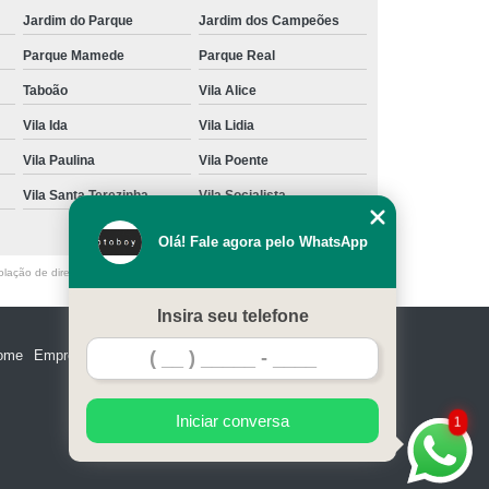
Jardim do Parque
Jardim dos Campeões
Parque Mamede
Parque Real
Taboão
Vila Alice
Vila Ida
Vila Lidia
Vila Paulina
Vila Poente
Vila Santa Terezinha
Vila Socialista
Olá! Fale agora pelo WhatsApp
olação de direito autoral – artigo 184 do Código Penal –
Lei 9610/98 - Lei
Insira seu telefone
ome
Empresa
Missão
Serviços
Contato
Mapa do site
Iniciar conversa
1