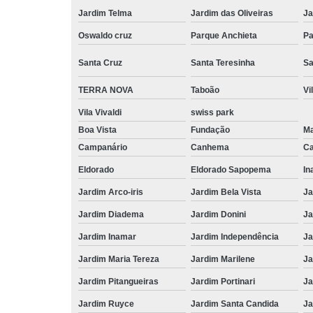
Jardim Telma
Jardim das Oliveiras
Ja
Oswaldo cruz
Parque Anchieta
Pa
Santa Cruz
Santa Teresinha
Sa
TERRA NOVA
Taboão
Vi
Vila Vivaldi
swiss park
Boa Vista
Fundação
M
Campanário
Canhema
Ca
Eldorado
Eldorado Sapopema
In
Jardim Arco-iris
Jardim Bela Vista
Ja
Jardim Diadema
Jardim Donini
Ja
Jardim Inamar
Jardim Independência
Ja
Jardim Maria Tereza
Jardim Marilene
Ja
Jardim Pitangueiras
Jardim Portinari
Ja
Jardim Ruyce
Jardim Santa Candida
Ja