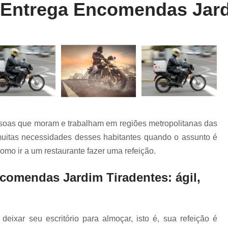
 Entrega Encomendas Jard
Entrega Rápida de Farmácia
Entrega Rápida de Remédio
Entrega R
Entrega Rápida Farmácia
Entrega R
Entrega Rápida Motoboy
Entrega Rápi
Motoboy Entrega Documentos
Motobo
Motoboy para Entrega
Motoboy para En
Motoboy para Laboratório
ssoas que moram e trabalham em regiões metropolitanas das
Motoboy para Retirada de Ex
s muitas necessidades desses habitantes quando o assunto é
Motoboys para E-commerce
como ir a um restaurante fazer uma refeição.
Serviço de Entrega de Documentos
ncomendas Jardim Tiradentes: ágil,
Serviço de Entrega de Flores
Serviço de Entrega de Presente
Serviço de Entrega Farmácia
Serviço de
ixar seu escritório para almoçar, isto é, sua refeição é