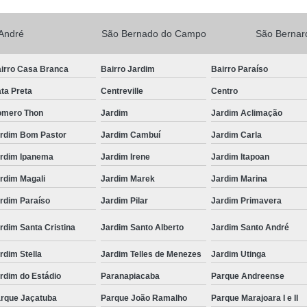
André
São Bernado do Campo
São Berna
irro Casa Branca
Bairro Jardim
Bairro Paraíso
ta Preta
Centreville
Centro
mero Thon
Jardim
Jardim Aclimação
rdim Bom Pastor
Jardim Cambuí
Jardim Carla
rdim Ipanema
Jardim Irene
Jardim Itapoan
rdim Magali
Jardim Marek
Jardim Marina
rdim Paraíso
Jardim Pilar
Jardim Primavera
rdim Santa Cristina
Jardim Santo Alberto
Jardim Santo André
rdim Stella
Jardim Telles de Menezes
Jardim Utinga
rdim do Estádio
Paranapiacaba
Parque Andreense
rque Jaçatuba
Parque João Ramalho
Parque Marajoara I e II