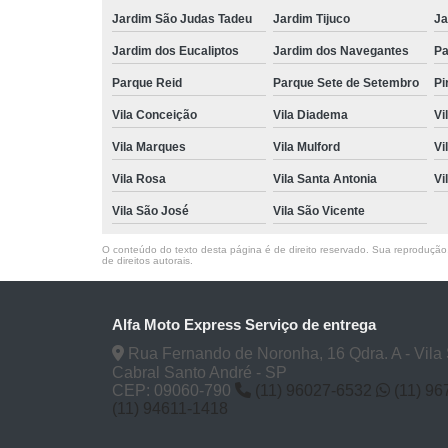
Jardim São Judas Tadeu
Jardim Tijuco
Ja
Jardim dos Eucaliptos
Jardim dos Navegantes
Pa
Parque Reid
Parque Sete de Setembro
Pi
Vila Conceição
Vila Diadema
Vi
Vila Marques
Vila Mulford
Vi
Vila Rosa
Vila Santa Antonia
Vi
Vila São José
Vila São Vicente
O conteúdo do texto desta página é de direito reservado. Sua reprodução, 
de direitos autorais
.
Alfa Moto Express Serviço de entrega
Rua Fernando de Noronha, 16 Qdra. A - Vila
Cabral Santo André - SP
CEP: 09060-790
(11) 96027-6532
(11) 9
(11) 94611-1418