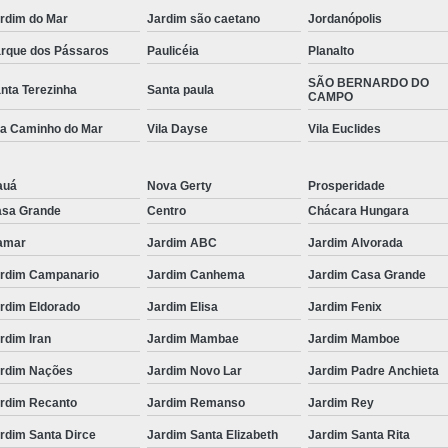
rdim do Mar
Jardim são caetano
Jordanópolis
rque dos Pássaros
Paulicéia
Planalto
SÃO BERNARDO DO
nta Terezinha
Santa paula
CAMPO
la Caminho do Mar
Vila Dayse
Vila Euclides
auá
Nova Gerty
Prosperidade
sa Grande
Centro
Chácara Hungara
amar
Jardim ABC
Jardim Alvorada
rdim Campanario
Jardim Canhema
Jardim Casa Grande
rdim Eldorado
Jardim Elisa
Jardim Fenix
rdim Iran
Jardim Mambae
Jardim Mamboe
rdim Nações
Jardim Novo Lar
Jardim Padre Anchieta
rdim Recanto
Jardim Remanso
Jardim Rey
rdim Santa Dirce
Jardim Santa Elizabeth
Jardim Santa Rita