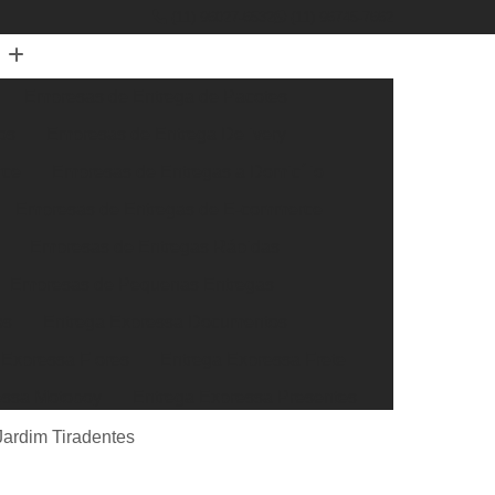
(11) 96027-6532
(11) 96745-7662
Empresas de Entrega de Pacotes
os
Empresas de Entrega Delivery
rce
Empresas de Entregas a Domicílio
Empresas de Entregas de E-commerce
Empresas de Entregas Rápidas
Empresas de Pequenas Entregas
os
Entrega Expressa Documentos
 Expressa Flores
Entrega Expressa Frete
essa Motoboy
Entrega Expressa Presentes
ssa Transportadora
Entrega Super Expressa
Jardim Tiradentes
xtra Rápida
Entrega Rápida de Documentos