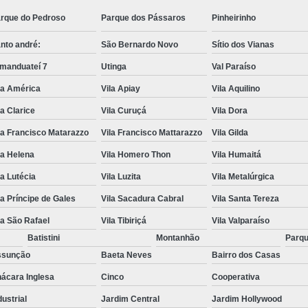
rque do Pedroso
Parque dos Pássaros
Pinheirinho
nto andré:
São Bernardo Novo
Sítio dos Vianas
manduateí 7
Utinga
Val Paraíso
la América
Vila Apiay
Vila Aquilino
la Clarice
Vila Curuçá
Vila Dora
la Francisco Matarazzo
Vila Francisco Mattarazzo
Vila Gilda
la Helena
Vila Homero Thon
Vila Humaitá
la Lutécia
Vila Luzita
Vila Metalúrgica
la Príncipe de Gales
Vila Sacadura Cabral
Vila Santa Tereza
la São Rafael
Vila Tibiriçá
Vila Valparaíso
Batistini
Montanhão
Parqu
ssunção
Baeta Neves
Bairro dos Casas
ácara Inglesa
Cinco
Cooperativa
dustrial
Jardim Central
Jardim Hollywood