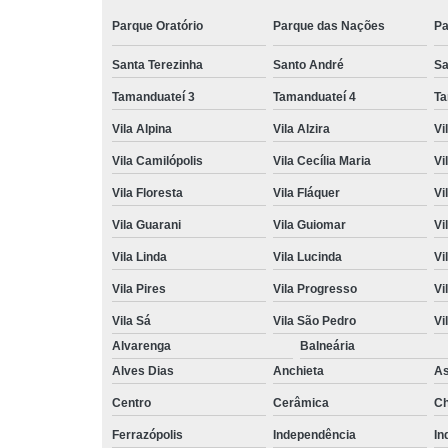
Parque Oratório
Parque das Nações
Pa
Santa Terezinha
Santo André
Sa
Tamanduateí 3
Tamanduateí 4
Ta
Vila Alpina
Vila Alzira
Vi
Vila Camilópolis
Vila Cecília Maria
Vi
Vila Floresta
Vila Fláquer
Vi
Vila Guarani
Vila Guiomar
Vi
Vila Linda
Vila Lucinda
Vi
Vila Pires
Vila Progresso
Vi
Vila Sá
Vila São Pedro
Vi
Alvarenga
Balneária
Alves Dias
Anchieta
A
Centro
Cerâmica
Ch
Ferrazópolis
Independência
In