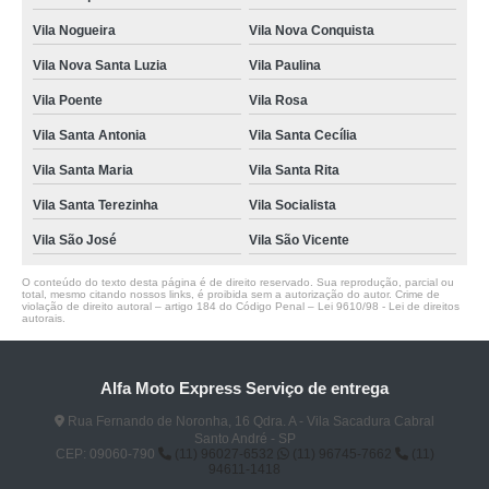
Vila Nogueira
Vila Nova Conquista
Vila Nova Santa Luzia
Vila Paulina
Vila Poente
Vila Rosa
Vila Santa Antonia
Vila Santa Cecília
Vila Santa Maria
Vila Santa Rita
Vila Santa Terezinha
Vila Socialista
Vila São José
Vila São Vicente
O conteúdo do texto desta página é de direito reservado. Sua reprodução, parcial ou
total, mesmo citando nossos links, é proibida sem a autorização do autor. Crime de
violação de direito autoral – artigo 184 do Código Penal –
Lei 9610/98 - Lei de direitos
autorais
.
Alfa Moto Express Serviço de entrega
Rua Fernando de Noronha, 16 Qdra. A - Vila Sacadura Cabral
Santo André - SP
CEP: 09060-790
(11) 96027-6532
(11) 96745-7662
(11)
94611-1418