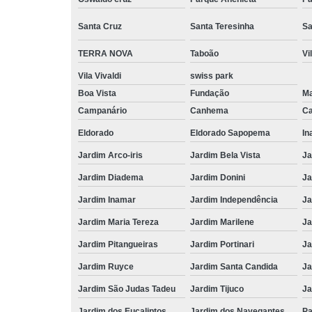
Santa Cruz
Santa Teresinha
Sa
TERRA NOVA
Taboão
Vi
Vila Vivaldi
swiss park
Boa Vista
Fundação
M
Campanário
Canhema
Ca
Eldorado
Eldorado Sapopema
In
Jardim Arco-iris
Jardim Bela Vista
Ja
Jardim Diadema
Jardim Donini
Ja
Jardim Inamar
Jardim Independência
Ja
Jardim Maria Tereza
Jardim Marilene
Ja
Jardim Pitangueiras
Jardim Portinari
Ja
Jardim Ruyce
Jardim Santa Candida
Ja
Jardim São Judas Tadeu
Jardim Tijuco
Ja
Jardim dos Eucaliptos
Jardim dos Navegantes
Pa