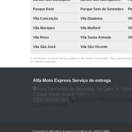
Parque Reid
Parque Sete de Setembro
Pi
Vila Conceição
Vila Diadema
Vi
Vila Marques
Vila Mulford
Vi
Vila Rosa
Vila Santa Antonia
Vi
Vila São José
Vila São Vicente
O conteúdo do texto desta página é de direito reservado. Sua reprodução, 
de direitos autorais
.
Alfa Moto Express Serviço de entrega
Rua Fernando de Noronha, 16 Qdra. A - Vila
Cabral Santo André - SP
CEP: 09060-790
(11) 96027-6532
(11) 9
(11) 94611-1418
Copyright © Alfa Moto Express (Lei 9610 de 19/02/1998)