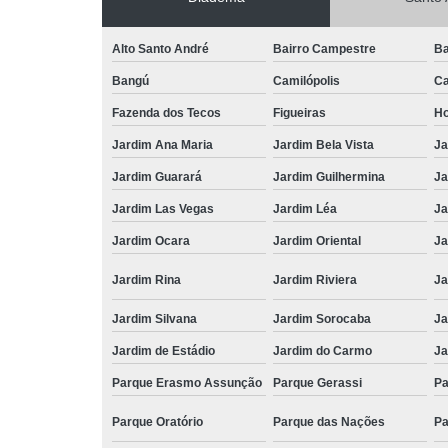
Alto Santo André
Bairro Campestre
Ba
Bangú
Camilópolis
Ca
Fazenda dos Tecos
Figueiras
Ho
Jardim Ana Maria
Jardim Bela Vista
Ja
Jardim Guarará
Jardim Guilhermina
Ja
Jardim Las Vegas
Jardim Léa
Ja
Jardim Ocara
Jardim Oriental
Ja
Jardim Rina
Jardim Riviera
Ja
Jardim Silvana
Jardim Sorocaba
Ja
Jardim de Estádio
Jardim do Carmo
Ja
Parque Erasmo Assunção
Parque Gerassi
Pa
Parque Oratório
Parque das Nações
Pa