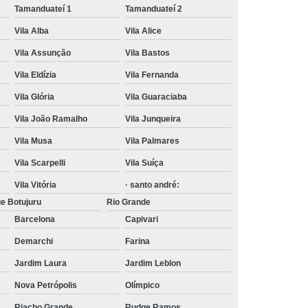
Tamanduateí 1
Tamanduateí 2
Vila Alba
Vila Alice
Vila Assunção
Vila Bastos
Vila Eldízia
Vila Fernanda
Vila Glória
Vila Guaraciaba
Vila João Ramalho
Vila Junqueira
Vila Musa
Vila Palmares
Vila Scarpelli
Vila Suíça
Vila Vitória
· santo andré:
e Botujuru
Rio Grande
Barcelona
Capivari
Demarchi
Farina
Jardim Laura
Jardim Leblon
Nova Petrópolis
Olímpico
Riacho Grande
Rudge Ramos