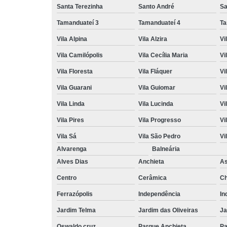
Santa Terezinha
Santo André
Sa
Tamanduateí 3
Tamanduateí 4
Ta
Vila Alpina
Vila Alzira
Vi
Vila Camilópolis
Vila Cecília Maria
Vi
Vila Floresta
Vila Fláquer
Vi
Vila Guarani
Vila Guiomar
Vi
Vila Linda
Vila Lucinda
Vi
Vila Pires
Vila Progresso
Vi
Vila Sá
Vila São Pedro
Vi
Alvarenga
Balneária
Alves Dias
Anchieta
A
Centro
Cerâmica
Ch
Ferrazópolis
Independência
In
Jardim Telma
Jardim das Oliveiras
Ja
Oswaldo cruz
Parque Anchieta
Pa