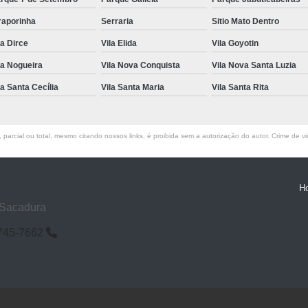
raporinha
Serraria
Sitio Mato Dentro
la Dirce
Vila Elida
Vila Goyotin
la Nogueira
Vila Nova Conquista
Vila Nova Santa Luzia
la Santa Cecília
Vila Santa Maria
Vila Santa Rita
parcial ou total, mesmo citando nossos links, é proibida sem a autorização do autor. Crime de vi
H
 Sacadura
6745-7662