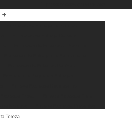
(11) 96027-6532
(11) 96745-7662
Empresas de Entrega de Pacotes
os
Empresas de Entrega Delivery
rce
Empresas de Entregas a Domicílio
Empresas de Entregas de E-commerce
Empresas de Entregas Rápidas
Empresas de Pequenas Entregas
os
Entrega Expressa Documentos
 Expressa Flores
Entrega Expressa Frete
essa Motoboy
Entrega Expressa Presentes
ssa Transportadora
Entrega Super Expressa
ta Tereza
xtra Rápida
Entrega Rápida de Documentos