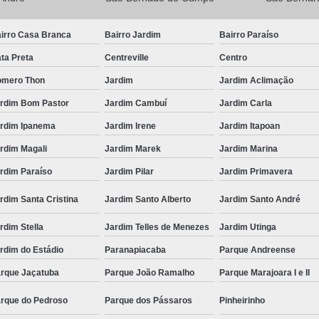
irro Casa Branca
Bairro Jardim
Bairro Paraíso
ta Preta
Centreville
Centro
mero Thon
Jardim
Jardim Aclimação
rdim Bom Pastor
Jardim Cambuí
Jardim Carla
rdim Ipanema
Jardim Irene
Jardim Itapoan
rdim Magali
Jardim Marek
Jardim Marina
rdim Paraíso
Jardim Pilar
Jardim Primavera
rdim Santa Cristina
Jardim Santo Alberto
Jardim Santo André
rdim Stella
Jardim Telles de Menezes
Jardim Utinga
rdim do Estádio
Paranapiacaba
Parque Andreense
rque Jaçatuba
Parque João Ramalho
Parque Marajoara I e II
rque do Pedroso
Parque dos Pássaros
Pinheirinho