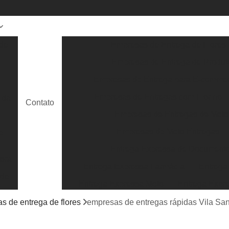
de
Empresas de Entrega de Flores
Empresas de Entrega de Produt
Empresas de Entrega para E-comme
a
Empresas de Entregas com Fiorino
ida
Contato
Empresas de Entregas de Moto
Empresas de Moto Entregas
e
Entrega Expressa de Document
ora
Entrega Expressa Farmácia
Entrega
 de
Entrega Expressa Moto
Entrega Expr
Entrega Expressa Roupa
Entrega Expre
s de entrega de flores
empresas de entregas rápidas Vila San
Serviço de Entrega Expressa
Entrega E