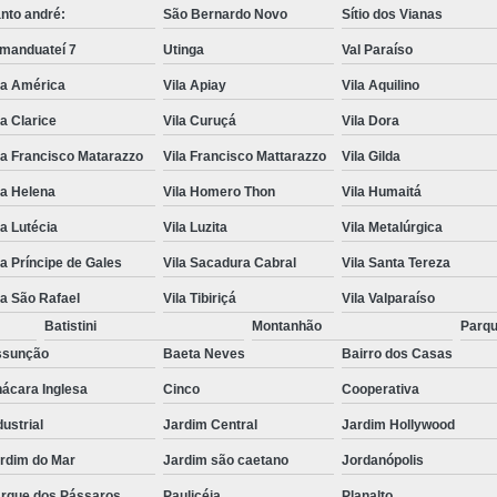
nto andré:
São Bernardo Novo
Sítio dos Vianas
manduateí 7
Utinga
Val Paraíso
la América
Vila Apiay
Vila Aquilino
la Clarice
Vila Curuçá
Vila Dora
la Francisco Matarazzo
Vila Francisco Mattarazzo
Vila Gilda
la Helena
Vila Homero Thon
Vila Humaitá
la Lutécia
Vila Luzita
Vila Metalúrgica
la Príncipe de Gales
Vila Sacadura Cabral
Vila Santa Tereza
la São Rafael
Vila Tibiriçá
Vila Valparaíso
Batistini
Montanhão
Parqu
ssunção
Baeta Neves
Bairro dos Casas
ácara Inglesa
Cinco
Cooperativa
dustrial
Jardim Central
Jardim Hollywood
rdim do Mar
Jardim são caetano
Jordanópolis
rque dos Pássaros
Paulicéia
Planalto