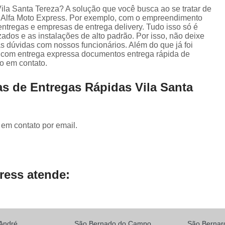
Serviço de Entrega para E-comm
ila Santa Tereza? A solução que você busca ao se tratar de
a Alfa Moto Express. Por exemplo, com o empreendimento
Transportadora de Documento
ntregas e empresas de entrega delivery. Tudo isso só é
zados e as instalações de alto padrão. Por isso, não deixe
Transportadora de Eletrônicos
s dúvidas com nossos funcionários. Além do que já foi
com entrega expressa documentos entrega rápida de
Transportadora de Frete
Transporta
o em contato.
Transportadora de Objetos Pequenos
s de Entregas Rápidas Vila Santa
Transportadora de Remédios
Transportadora para Entrega
Transporte de Carga Compartilhada
 em contato por email.
Transporte de Carga Fiorino
Transporte de Carga Rodoviár
ress atende:
Transporte de Carga Urbano
André
São Bernado do Campo
São Berna