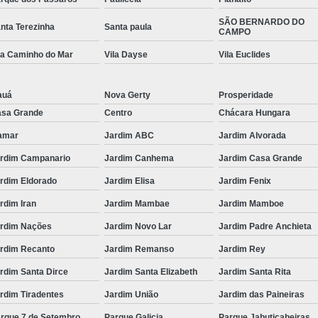
SÃO BERNARDO DO
nta Terezinha
Santa paula
CAMPO
la Caminho do Mar
Vila Dayse
Vila Euclides
auá
Nova Gerty
Prosperidade
sa Grande
Centro
Chácara Hungara
amar
Jardim ABC
Jardim Alvorada
rdim Campanario
Jardim Canhema
Jardim Casa Grande
rdim Eldorado
Jardim Elisa
Jardim Fenix
rdim Iran
Jardim Mambae
Jardim Mamboe
rdim Nações
Jardim Novo Lar
Jardim Padre Anchieta
rdim Recanto
Jardim Remanso
Jardim Rey
rdim Santa Dirce
Jardim Santa Elizabeth
Jardim Santa Rita
rdim Tiradentes
Jardim União
Jardim das Paineiras
rque 7 de Setembro
Parque Galicia
Parque Jabuticabeiras