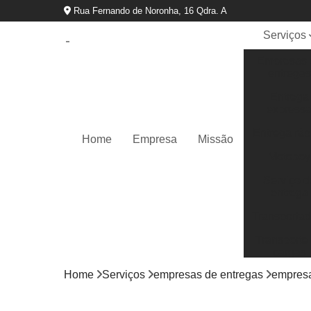
Rua Fernando de Noronha, 16 Qdra. A
Serviços
Empresas 
entregas
Entrega
express
Entrega ráp
Home
Empresa
Missão
Motoboy
Serviço d
entrega
Transportad
Transporte
cargas
Home
Serviços
empresas de entregas
empresa