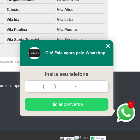
Taboão
Vila Alice
Vila Ida
Vila Lidia
Vila Paulina
Vila Poente
Vila Santa Terezinha
Vila Socialista
Olá! Fale agora pelo WhatsApp
olação de direito autoral – artigo 184 do Código Penal –
Lei 9610/98 - Lei
Insira seu telefone
ome
Empresa
Missão
Serviços
Contato
Mapa do site
Iniciar conversa
1
W3C