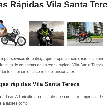
s Rápidas Vila Santa Tere
Entrega Rápida de Farmácia
Entrega Rápida de Remédio
Entrega R
Entrega Rápida Farmácia
Entrega R
Entrega Rápida Motoboy
Entrega Rápi
Motoboy Entrega Documentos
Motobo
Motoboy para Entrega
Motoboy para En
Motoboy para Laboratório
am por serviços de entrega que proporcionem eficiência sem
Motoboy para Retirada de Ex
No caso de empresas de entregas rápidas Vila Santa Tereza
Motoboys para E-commerce
rtante o treinamento correto de funcionários.
Serviço de Entrega de Documentos
as rápidas Vila Santa Tereza
Serviço de Entrega de Flores
Serviço de Entrega de Presente
dadoso. A floricultura ou cliente que contratar empresas de
Serviço de Entrega Farmácia
Serviço de
e a fatores como: