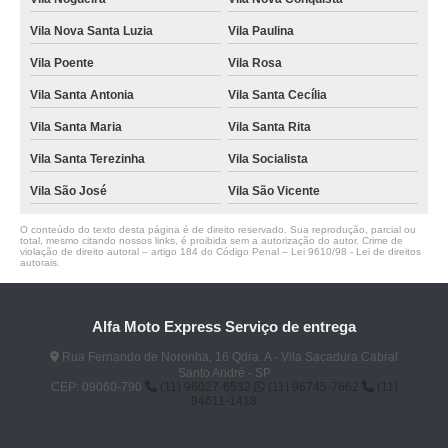
Vila Nova Santa Luzia
Vila Paulina
Vila Poente
Vila Rosa
Vila Santa Antonia
Vila Santa Cecília
Vila Santa Maria
Vila Santa Rita
Vila Santa Terezinha
Vila Socialista
Vila São José
Vila São Vicente
O conteúdo do texto desta página é de direito reservado. Sua reprodução, parcial ou
total, mesmo citando nossos links, é proibida sem a autorização do autor. Crime de
violação de direito autoral – artigo 184 do Código Penal –
Lei 9610/98 - Lei de direitos
autorais
.
Alfa Moto Express Serviço de entrega
Rua Fernando de Noronha, 16 Qdra. A - Vila Sacadura Cabral
Santo André - SP
CEP: 09060-790
(11) 96027-6532
(11) 96745-7662
(11)
94611-1418