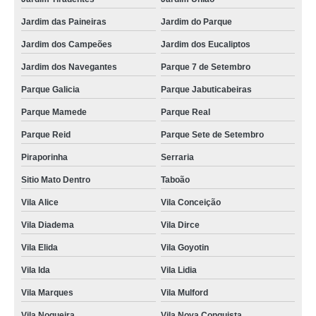
Jardim das Paineiras
Jardim do Parque
Jardim dos Campeões
Jardim dos Eucaliptos
Jardim dos Navegantes
Parque 7 de Setembro
Parque Galicia
Parque Jabuticabeiras
Parque Mamede
Parque Real
Parque Reid
Parque Sete de Setembro
Piraporinha
Serraria
Sitio Mato Dentro
Taboão
Vila Alice
Vila Conceição
Vila Diadema
Vila Dirce
Vila Elida
Vila Goyotin
Vila Ida
Vila Lidia
Vila Marques
Vila Mulford
Vila Nogueira
Vila Nova Conquista