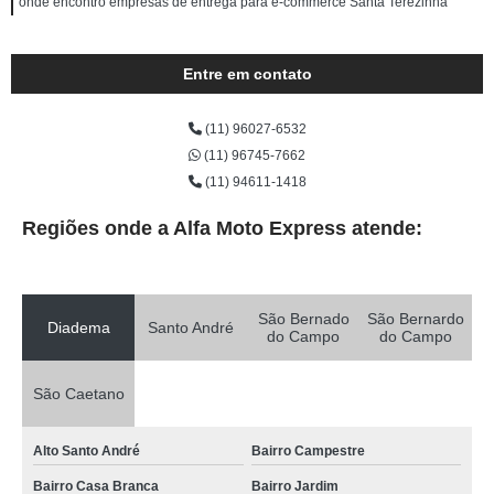
onde encontro empresas de entrega para e-commerce Santa Terezinha
Entre em contato
(11) 96027-6532
(11) 96745-7662
(11) 94611-1418
Regiões onde a Alfa Moto Express atende:
São Bernado
São Bernardo
Diadema
Santo André
do Campo
do Campo
São Caetano
Alto Santo André
Bairro Campestre
Bairro Casa Branca
Bairro Jardim