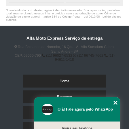
O conteúdo do texto desta página é de direito reservado. Sua reprodução, parcial ou
total, mesmo citando nossos links, é proibida sem a autorização do autor. Crime de
violação de direito autoral – artigo 184 do Código Penal –
Lei 9610/98 - Lei de direitos
autorais
.
Alfa Moto Express Serviço de entrega
Rua Fernando de Noronha, 16 Qdra. A - Vila Sacadura Cabral
Santo André - SP
CEP: 09060-790
(11) 96027-6532
(11) 96745-7662
(11)
94611-1418
Home
Empresa
Olá! Fale agora pelo WhatsApp
Missão
Serviços
Insira seu telefone