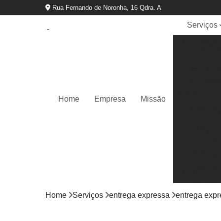
Rua Fernando de Noronha, 16 Qdra. A
Serviços
Empresas 
entregas
Entrega
express
Entrega ráp
Home
Empresa
Missão
Motoboy
Serviço d
entrega
Transportad
Transporte
cargas
Home
Serviços
entrega expressa
entrega expr