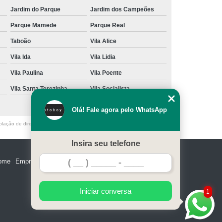
Jardim do Parque
Jardim dos Campeões
Parque Mamede
Parque Real
Taboão
Vila Alice
Vila Ida
Vila Lidia
Vila Paulina
Vila Poente
Vila Santa Terezinha
Vila Socialista
Olá! Fale agora pelo WhatsApp
olação de direito autoral – artigo 184 do Código Penal –
Lei 9610/98 - Lei
Insira seu telefone
ome
Empresa
Missão
Serviços
Contato
Mapa do site
Iniciar conversa
1