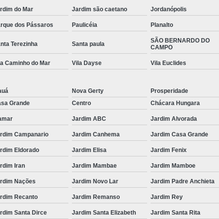
rdim do Mar
Jardim são caetano
Jordanópolis
rque dos Pássaros
Paulicéia
Planalto
SÃO BERNARDO DO
nta Terezinha
Santa paula
CAMPO
la Caminho do Mar
Vila Dayse
Vila Euclides
auá
Nova Gerty
Prosperidade
sa Grande
Centro
Chácara Hungara
amar
Jardim ABC
Jardim Alvorada
rdim Campanario
Jardim Canhema
Jardim Casa Grande
rdim Eldorado
Jardim Elisa
Jardim Fenix
rdim Iran
Jardim Mambae
Jardim Mamboe
rdim Nações
Jardim Novo Lar
Jardim Padre Anchieta
rdim Recanto
Jardim Remanso
Jardim Rey
rdim Santa Dirce
Jardim Santa Elizabeth
Jardim Santa Rita