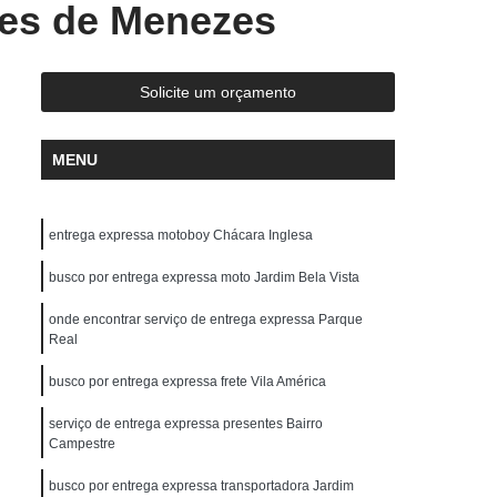
les de Menezes
Entrega Rápida de Medicamentos
ápida Documentos
Entrega Rápida Drogaria
ápida Medicamentos
Entrega Rápida Moto
Solicite um orçamento
da Remédio
Motoboy Entrega de Documentos
MENU
y Entrega Rápida
Motoboy para Empresas
trega de Medicamentos
Motoboy para Interior
entrega expressa motoboy Chácara Inglesa
Motoboy para Reconhecer Firma
ames
busco por entrega expressa moto Jardim Bela Vista
Motoboy Que Faz Entrega
Serviço de Entrega com Fiorino
onde encontrar serviço de entrega expressa Parque
Real
Serviço de Entrega de Encomendas
busco por entrega expressa frete Vila América
Serviço de Entrega de Motoboy
serviço de entrega expressa presentes Bairro
s
Serviço de Entrega Encomendas
Campestre
 Entrega Fiorino
Serviço de Entrega Motoboy
busco por entrega expressa transportadora Jardim