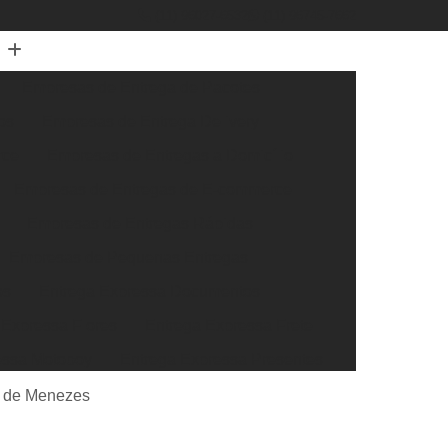
(11) 96027-6532
(11) 96745-7662
Empresas de Entrega de Pacotes
os
Empresas de Entrega Delivery
rce
Empresas de Entregas a Domicílio
Empresas de Entregas de E-commerce
Empresas de Entregas Rápidas
Empresas de Pequenas Entregas
os
Entrega Expressa Documentos
 Expressa Flores
Entrega Expressa Frete
essa Motoboy
Entrega Expressa Presentes
ssa Transportadora
Entrega Super Expressa
s de Menezes
xtra Rápida
Entrega Rápida de Documentos