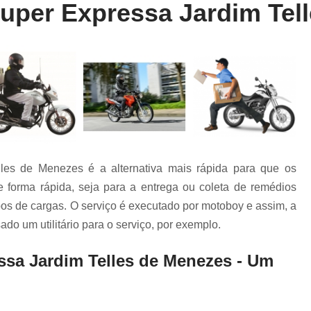
uper Expressa Jardim Tel
Entrega Rápida de Farmácia
Entrega Rápida de Remédio
Entrega R
Entrega Rápida Farmácia
Entrega R
Entrega Rápida Motoboy
Entrega Rápi
Motoboy Entrega Documentos
Motobo
Motoboy para Entrega
Motoboy para En
Motoboy para Laboratório
les de Menezes é a alternativa mais rápida para que os
Motoboy para Retirada de Ex
 forma rápida, seja para a entrega ou coleta de remédios
Motoboys para E-commerce
ipos de cargas. O serviço é executado por motoboy e assim, a
Serviço de Entrega de Documentos
do um utilitário para o serviço, por exemplo.
Serviço de Entrega de Flores
ssa Jardim Telles de Menezes - Um
Serviço de Entrega de Presente
Serviço de Entrega Farmácia
Serviço de