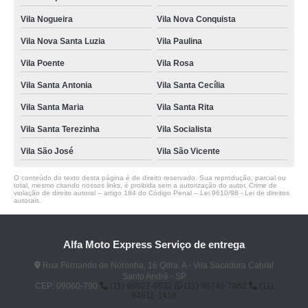
Vila Nogueira
Vila Nova Conquista
Vila Nova Santa Luzia
Vila Paulina
Vila Poente
Vila Rosa
Vila Santa Antonia
Vila Santa Cecília
Vila Santa Maria
Vila Santa Rita
Vila Santa Terezinha
Vila Socialista
Vila São José
Vila São Vicente
O conteúdo do texto desta página é de direito reservado. Sua reprodução, parcial ou
total, mesmo citando nossos links, é proibida sem a autorização do autor. Crime de
violação de direito autoral – artigo 184 do Código Penal –
Lei 9610/98 - Lei de direitos
autorais
.
Alfa Moto Express Serviço de entrega
Rua Fernando de Noronha, 16 Qdra. A - Vila Sacadura Cabral
Santo André - SP
CEP: 09060-790
(11) 96027-6532
(11) 96745-7662
(11)
94611-1418