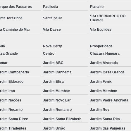
rque dos Pássaros
Paulicéia
Planalto
SÃO BERNARDO DO
nta Terezinha
Santa paula
CAMPO
la Caminho do Mar
Vila Dayse
Vila Euclides
auá
Nova Gerty
Prosperidade
sa Grande
Centro
Chácara Hungara
amar
Jardim ABC
Jardim Alvorada
rdim Campanario
Jardim Canhema
Jardim Casa Grande
rdim Eldorado
Jardim Elisa
Jardim Fenix
rdim Iran
Jardim Mambae
Jardim Mamboe
rdim Nações
Jardim Novo Lar
Jardim Padre Anchieta
rdim Recanto
Jardim Remanso
Jardim Rey
rdim Santa Dirce
Jardim Santa Elizabeth
Jardim Santa Rita
rdim Tiradentes
Jardim União
Jardim das Paineiras