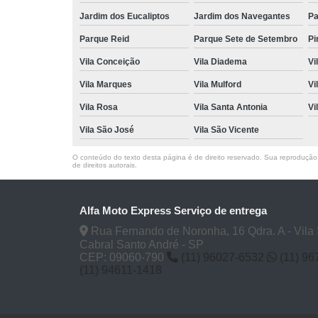
Jardim dos Eucaliptos
Jardim dos Navegantes
Pa
Parque Reid
Parque Sete de Setembro
Pi
Vila Conceição
Vila Diadema
Vi
Vila Marques
Vila Mulford
Vi
Vila Rosa
Vila Santa Antonia
Vi
Vila São José
Vila São Vicente
O conteúdo do texto desta página é de direito reservado. Sua reprodução, 
de direitos autorais
.
Alfa Moto Express Serviço de entrega
Rua Fernando de Noronha, 16 Qdra. A - Vila
Cabral Santo André - SP
CEP: 09060-790
(11) 96027-6532
(11) 9
(11) 94611-1418