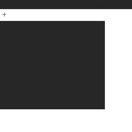
(11) 96027-6532
(11) 96745-7662
Empresas de Entrega de Pacotes
os
Empresas de Entrega Delivery
rce
Empresas de Entregas a Domicílio
Empresas de Entregas de E-commerce
Empresas de Entregas Rápidas
Empresas de Pequenas Entregas
os
Entrega Expressa Documentos
 Expressa Flores
Entrega Expressa Frete
essa Motoboy
Entrega Expressa Presentes
ssa Transportadora
Entrega Super Expressa
xtra Rápida
Entrega Rápida de Documentos