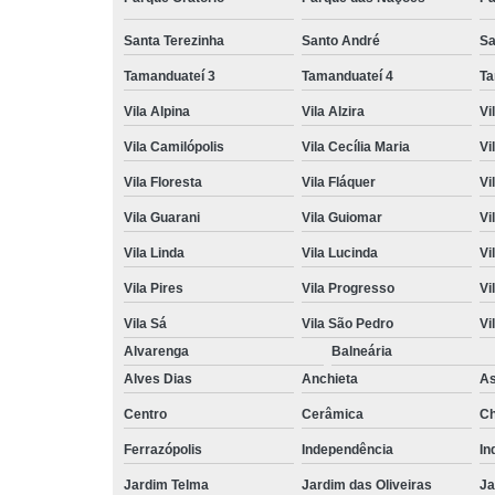
Santa Terezinha
Santo André
Sa
Tamanduateí 3
Tamanduateí 4
Ta
Vila Alpina
Vila Alzira
Vi
Vila Camilópolis
Vila Cecília Maria
Vi
Vila Floresta
Vila Fláquer
Vi
Vila Guarani
Vila Guiomar
Vi
Vila Linda
Vila Lucinda
Vi
Vila Pires
Vila Progresso
Vi
Vila Sá
Vila São Pedro
Vi
Alvarenga
Balneária
Alves Dias
Anchieta
A
Centro
Cerâmica
Ch
Ferrazópolis
Independência
In
Jardim Telma
Jardim das Oliveiras
Ja