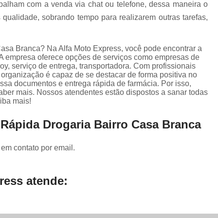
Serviço de Entrega para E-comm
rabalham com a venda via chat ou telefone, dessa maneira o
qualidade, sobrando tempo para realizarem outras tarefas,
Transportadora de Documento
Transportadora de Eletrônicos
 Casa Branca? Na Alfa Moto Express, você pode encontrar a
Transportadora de Frete
Transporta
a. A empresa oferece opções de serviços como empresas de
oy, serviço de entrega, transportadora. Com profissionais
Transportadora de Objetos Pequenos
 organização é capaz de se destacar de forma positiva no
sa documentos e entrega rápida de farmácia. Por isso,
Transportadora de Remédios
saber mais. Nossos atendentes estão dispostos a sanar todas
iba mais!
Transportadora para Entrega
Transporte de Carga Compartilhada
 Rápida Drogaria Bairro Casa Branca
Transporte de Carga Fiorino
 em contato por email.
Transporte de Carga Rodoviár
Transporte de Carga Urbano
ress atende: