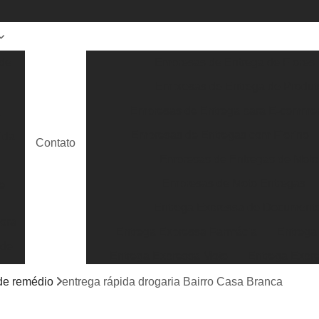
de
Empresas de Entrega de Flores
Empresas de Entrega de Produt
Empresas de Entrega para E-comme
a
Empresas de Entregas com Fiorino
ida
Contato
Empresas de Entregas de Moto
Empresas de Moto Entregas
e
Entrega Expressa de Document
ora
Entrega Expressa Farmácia
Entrega
 de
Entrega Expressa Moto
Entrega Expr
Entrega Expressa Roupa
Entrega Expre
 de remédio
entrega rápida drogaria Bairro Casa Branca
Serviço de Entrega Expressa
Entrega E