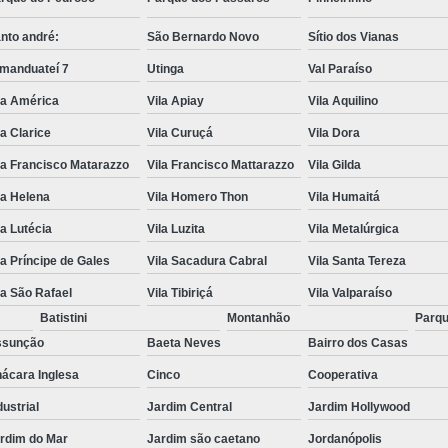
nto andré:
São Bernardo Novo
Sítio dos Vianas
manduateí 7
Utinga
Val Paraíso
la América
Vila Apiay
Vila Aquilino
la Clarice
Vila Curuçá
Vila Dora
la Francisco Matarazzo
Vila Francisco Mattarazzo
Vila Gilda
la Helena
Vila Homero Thon
Vila Humaitá
la Lutécia
Vila Luzita
Vila Metalúrgica
la Príncipe de Gales
Vila Sacadura Cabral
Vila Santa Tereza
la São Rafael
Vila Tibiriçá
Vila Valparaíso
Batistini
Montanhão
Parqu
ssunção
Baeta Neves
Bairro dos Casas
ácara Inglesa
Cinco
Cooperativa
dustrial
Jardim Central
Jardim Hollywood
rdim do Mar
Jardim são caetano
Jordanópolis