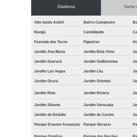
Diadema
Santo 
Alto Santo André
Bairro Campestre
Ba
Bangú
Camilópolis
Ca
Fazenda dos Tecos
Figueiras
Ho
Jardim Ana Maria
Jardim Bela Vista
Ja
Jardim Guarará
Jardim Guilhermina
Ja
Jardim Las Vegas
Jardim Léa
Ja
Jardim Ocara
Jardim Oriental
Ja
Jardim Rina
Jardim Riviera
Ja
Jardim Silvana
Jardim Sorocaba
Ja
Jardim de Estádio
Jardim do Carmo
Ja
Parque Erasmo Assunção
Parque Gerassi
Pa
Parque Oratório
Parque das Nações
Pa