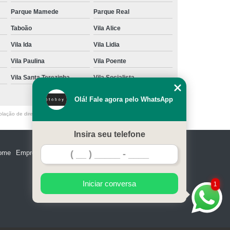
Parque Mamede
Parque Real
Taboão
Vila Alice
Vila Ida
Vila Lidia
Vila Paulina
Vila Poente
Vila Santa Terezinha
Vila Socialista
Olá! Fale agora pelo WhatsApp
olação de direito autoral – artigo 184 do Código Penal –
Lei 9610/98 - Lei
Insira seu telefone
ome
Empresa
Missão
Serviços
Contato
Mapa do site
Iniciar conversa
1