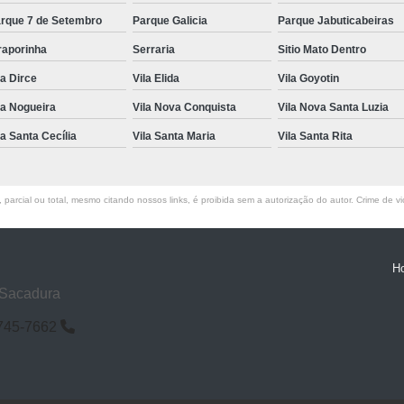
rque 7 de Setembro
Parque Galicia
Parque Jabuticabeiras
raporinha
Serraria
Sitio Mato Dentro
la Dirce
Vila Elida
Vila Goyotin
la Nogueira
Vila Nova Conquista
Vila Nova Santa Luzia
la Santa Cecília
Vila Santa Maria
Vila Santa Rita
parcial ou total, mesmo citando nossos links, é proibida sem a autorização do autor. Crime de vi
H
 Sacadura
6745-7662