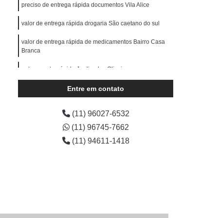
erce
Serviço de Entrega Particular
preciso de entrega rápida documentos Vila Alice
s
Transportadora de E-commerce
valor de entrega rápida drogaria São caetano do sul
Transportadora de Encomendas
valor de entrega rápida de medicamentos Bairro Casa
Branca
dora de Moto
Transportadora de Objetos
Transportadora de Pequenos Volumes
entrega extra rápida Jardim das Oliveiras
Transportadora para E-commerce
Entre em contato
Transporte de Carga com Fiorino
(11) 96027-6532
Transporte de Carga em Motocicleta
(11) 96745-7662
Transporte de Carga Individual
(11) 94611-1418
io
Transporte de Carga Terrestre
Transporte de Cargas Especiais