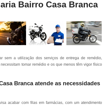
aria Bairro Casa Branca
Entrega Rápida de Farmácia
Entrega Rápida de Remédio
Entrega R
Entrega Rápida Farmácia
Entrega R
Entrega Rápida Motoboy
Entrega Rápi
Motoboy Entrega Documentos
Motobo
Motoboy para Entrega
Motoboy para En
Motoboy para Laboratório
r sem a utilização dos serviços de entrega de remédio,
Motoboy para Retirada de Ex
 necessitam tomar remédio e os que menos têm vigor físico
Motoboys para E-commerce
Serviço de Entrega de Documentos
o Casa Branca atende as necessidades
Serviço de Entrega de Flores
Serviço de Entrega de Presente
Serviço de Entrega Farmácia
Serviço de
isa acabar com filas em farmácias, com um atendimento