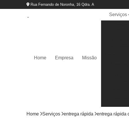
Rua Fernando de Noronha, 16 Qdra. A
Serviços
Empresas 
entregas
Entrega
express
Entrega ráp
Home
Empresa
Missão
Motoboy
Serviço d
entrega
Transportad
Transporte
cargas
Home
Serviços
entrega rápida
entrega rápida