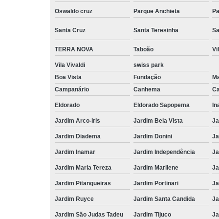
Oswaldo cruz
Parque Anchieta
Pa
Santa Cruz
Santa Teresinha
Sa
TERRA NOVA
Taboão
Vi
Vila Vivaldi
swiss park
Boa Vista
Fundação
M
Campanário
Canhema
Ca
Eldorado
Eldorado Sapopema
In
Jardim Arco-iris
Jardim Bela Vista
Ja
Jardim Diadema
Jardim Donini
Ja
Jardim Inamar
Jardim Independência
Ja
Jardim Maria Tereza
Jardim Marilene
Ja
Jardim Pitangueiras
Jardim Portinari
Ja
Jardim Ruyce
Jardim Santa Candida
Ja
Jardim São Judas Tadeu
Jardim Tijuco
Ja