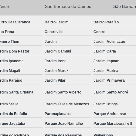
André
São Bernado do Campo
São Berna
irro Casa Branca
Bairro Jardim
Bairro Paraíso
ta Preta
Centreville
Centro
mero Thon
Jardim
Jardim Aclimação
rdim Bom Pastor
Jardim Cambuí
Jardim Carla
rdim Ipanema
Jardim Irene
Jardim Itapoan
rdim Magali
Jardim Marek
Jardim Marina
rdim Paraíso
Jardim Pilar
Jardim Primavera
rdim Santa Cristina
Jardim Santo Alberto
Jardim Santo André
rdim Stella
Jardim Telles de Menezes
Jardim Utinga
rdim do Estádio
Paranapiacaba
Parque Andreense
rque Jaçatuba
Parque João Ramalho
Parque Marajoara I e II
rque do Pedroso
Parque dos Pássaros
Pinheirinho