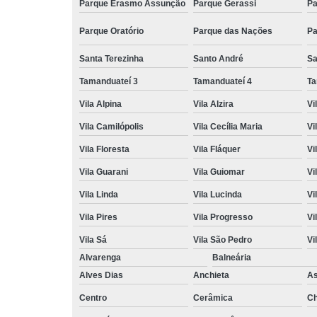
Parque Erasmo Assunção
Parque Gerassi
Pa
Parque Oratório
Parque das Nações
Pa
Santa Terezinha
Santo André
Sa
Tamanduateí 3
Tamanduateí 4
Ta
Vila Alpina
Vila Alzira
Vi
Vila Camilópolis
Vila Cecília Maria
Vi
Vila Floresta
Vila Fláquer
Vi
Vila Guarani
Vila Guiomar
Vi
Vila Linda
Vila Lucinda
Vi
Vila Pires
Vila Progresso
Vi
Vila Sá
Vila São Pedro
Vi
Alvarenga
Balneária
Alves Dias
Anchieta
A
Centro
Cerâmica
Ch