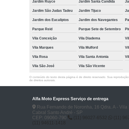
Jardim Ruyce
Jardim Santa Candida
Ja
Jardim São Judas Tadeu
Jardim Tijuco
Ja
Jardim dos Eucaliptos
Jardim dos Navegantes
Pa
Parque Reid
Parque Sete de Setembro
Pi
Vila Conceição
Vila Diadema
Vi
Vila Marques
Vila Mulford
Vi
Vila Rosa
Vila Santa Antonia
Vi
Vila São José
Vila São Vicente
O conteúdo do texto desta página é de direito reservado. Sua reprodução, 
de direitos autorais
.
Alfa Moto Express Serviço de entrega
Rua Fernando de Noronha, 16 Qdra. A - Vila
Cabral Santo André - SP
CEP: 09060-790
(11) 96027-6532
(11) 9
(11) 94611-1418