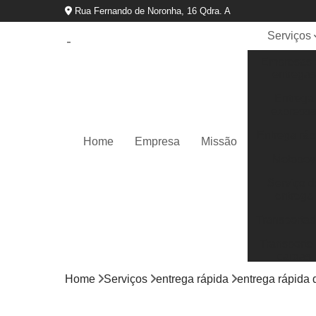
Rua Fernando de Noronha, 16 Qdra. A
Serviços
Empresas 
entregas
Entrega
express
Entrega ráp
Home
Empresa
Missão
Motoboy
Serviço d
entrega
Transportad
Transporte
cargas
Home
Serviços
entrega rápida
entrega rápida