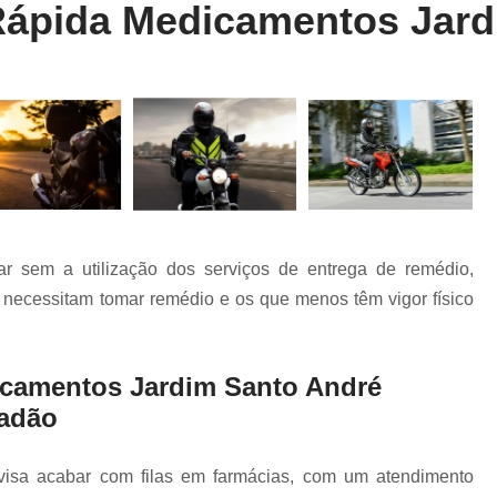
Rápida Medicamentos Jar
Entrega Rápida de Farmácia
Entrega Rápida de Remédio
Entrega R
Entrega Rápida Farmácia
Entrega R
Entrega Rápida Motoboy
Entrega Rápi
Motoboy Entrega Documentos
Motobo
Motoboy para Entrega
Motoboy para En
Motoboy para Laboratório
r sem a utilização dos serviços de entrega de remédio,
Motoboy para Retirada de Ex
 necessitam tomar remédio e os que menos têm vigor físico
Motoboys para E-commerce
Serviço de Entrega de Documentos
dicamentos Jardim Santo André
Serviço de Entrega de Flores
dadão
Serviço de Entrega de Presente
Serviço de Entrega Farmácia
Serviço de
isa acabar com filas em farmácias, com um atendimento