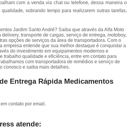
Serviço de Entrega para E-comm
rabalham com a venda via chat ou telefone, dessa maneira o
qualidade, sobrando tempo para realizarem outras tarefas,
Transportadora de Documento
Transportadora de Eletrônicos
entos Jardim Santo André? Saiba que através da Alfa Moto
Transportadora de Frete
Transporta
delivery, transporte de cargas, serviço de entrega, motoboy,
tras opções de serviços da área de transportadora. Com o
Transportadora de Objetos Pequenos
es, a empresa entende que sua melhor destaque é conquistar a
través do investimento em equipamentos modernos e
Transportadora de Remédios
 trabalho qualidade e eficiência, entre em contato para
 trabalhamos com transportadora de remédios e serviço de
Transportadora para Entrega
o conosco e saiba mais detalhes.
Transporte de Carga Compartilhada
o de Entrega Rápida Medicamentos
Transporte de Carga Fiorino
Transporte de Carga Rodoviár
Transporte de Carga Urbano
 em contato por email.
ress atende: