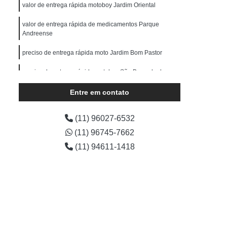
erce
Serviço de Entrega Particular
valor de entrega rápida motoboy Jardim Oriental
s
Transportadora de E-commerce
valor de entrega rápida de medicamentos Parque
Andreense
Transportadora de Encomendas
preciso de entrega rápida moto Jardim Bom Pastor
dora de Moto
Transportadora de Objetos
Transportadora de Pequenos Volumes
preciso de entrega rápida motoboy São Bernado do
Campo
Transportadora para E-commerce
Entre em contato
Transporte de Carga com Fiorino
(11) 96027-6532
Transporte de Carga em Motocicleta
(11) 96745-7662
Transporte de Carga Individual
(11) 94611-1418
io
Transporte de Carga Terrestre
Transporte de Cargas Especiais