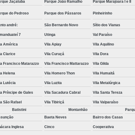
rque Jaçatuba
Parque João Ramalho
Parque Marajoara I e II
rque do Pedroso
Parque dos Pássaros
Pinheirinho
nto andré:
São Bernardo Novo
Sítio dos Vianas
manduateí 7
Utinga
Val Paraíso
la América
Vila Apiay
Vila Aquilino
la Clarice
Vila Curuçá
Vila Dora
la Francisco Matarazzo
Vila Francisco Mattarazzo
Vila Gilda
la Helena
Vila Homero Thon
Vila Humaitá
la Lutécia
Vila Luzita
Vila Metalúrgica
la Príncipe de Gales
Vila Sacadura Cabral
Vila Santa Tereza
la São Rafael
Vila Tibiriçá
Vila Valparaíso
Batistini
Montanhão
Parqu
ssunção
Baeta Neves
Bairro dos Casas
ácara Inglesa
Cinco
Cooperativa