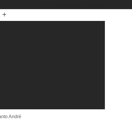
(11) 96027-6532
(11) 96745-7662
Empresas de Entrega de Pacotes
os
Empresas de Entrega Delivery
rce
Empresas de Entregas a Domicílio
Empresas de Entregas de E-commerce
Empresas de Entregas Rápidas
Empresas de Pequenas Entregas
os
Entrega Expressa Documentos
 Expressa Flores
Entrega Expressa Frete
essa Motoboy
Entrega Expressa Presentes
ssa Transportadora
Entrega Super Expressa
anto André
xtra Rápida
Entrega Rápida de Documentos