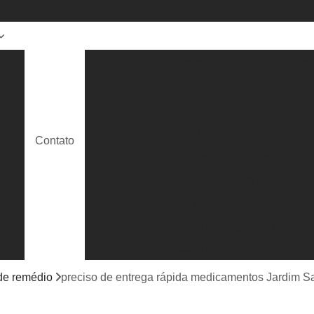
de
Empresas de Entrega de Flores
Empresas de Entrega de Produt
Empresas de Entrega para E-comme
a
Empresas de Entregas com Fiorino
ida
Contato
Empresas de Entregas de Moto
Empresas de Moto Entregas
e
Entrega Expressa de Document
ora
Entrega Expressa Farmácia
Entrega
 de
Entrega Expressa Moto
Entrega Expr
Entrega Expressa Roupa
Entrega Expre
 de remédio
preciso de entrega rápida medicamentos Jardim S
Serviço de Entrega Expressa
Entrega E