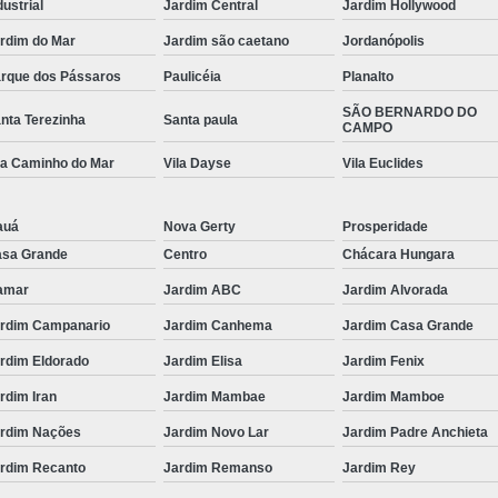
dustrial
Jardim Central
Jardim Hollywood
rdim do Mar
Jardim são caetano
Jordanópolis
rque dos Pássaros
Paulicéia
Planalto
SÃO BERNARDO DO
nta Terezinha
Santa paula
CAMPO
la Caminho do Mar
Vila Dayse
Vila Euclides
auá
Nova Gerty
Prosperidade
sa Grande
Centro
Chácara Hungara
amar
Jardim ABC
Jardim Alvorada
rdim Campanario
Jardim Canhema
Jardim Casa Grande
rdim Eldorado
Jardim Elisa
Jardim Fenix
rdim Iran
Jardim Mambae
Jardim Mamboe
rdim Nações
Jardim Novo Lar
Jardim Padre Anchieta
rdim Recanto
Jardim Remanso
Jardim Rey