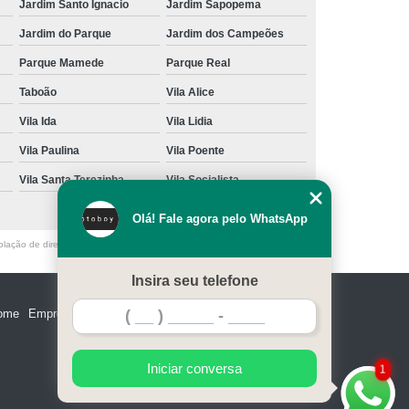
Jardim Santo Ignacio
Jardim Sapopema
Jardim do Parque
Jardim dos Campeões
Parque Mamede
Parque Real
Taboão
Vila Alice
Vila Ida
Vila Lidia
Vila Paulina
Vila Poente
Vila Santa Terezinha
Vila Socialista
Olá! Fale agora pelo WhatsApp
olação de direito autoral – artigo 184 do Código Penal –
Lei 9610/98 - Lei
Insira seu telefone
ome
Empresa
Missão
Serviços
Contato
Mapa do site
Iniciar conversa
1