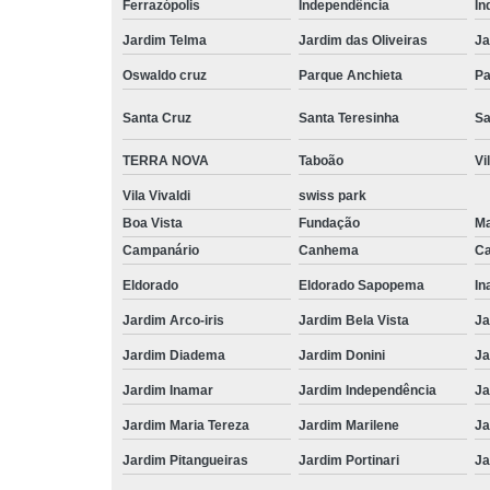
Ferrazópolis
Independência
In
Jardim Telma
Jardim das Oliveiras
Ja
Oswaldo cruz
Parque Anchieta
Pa
Santa Cruz
Santa Teresinha
Sa
TERRA NOVA
Taboão
Vi
Vila Vivaldi
swiss park
Boa Vista
Fundação
M
Campanário
Canhema
Ca
Eldorado
Eldorado Sapopema
In
Jardim Arco-iris
Jardim Bela Vista
Ja
Jardim Diadema
Jardim Donini
Ja
Jardim Inamar
Jardim Independência
Ja
Jardim Maria Tereza
Jardim Marilene
Ja
Jardim Pitangueiras
Jardim Portinari
Ja