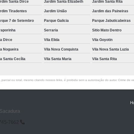
rdim Santa Dirce
Jardim Santa Elizabeth
Jardim Santa Rita
rdim Tiradentes
Jardim União
Jardim das Paineiras
rque 7 de Setembro
Parque Galicia
Parque Jabuticabeiras
raporinha
Serraria
Sitio Mato Dentro
la Dirce
Vila Elida
Vila Goyotin
la Nogueira
Vila Nova Conquista
Vila Nova Santa Luzia
la Santa Cecília
Vila Santa Maria
Vila Santa Rita
parcial ou total, mesmo citando nossos links, é proibida sem a autorização do autor. Crime de vi
H
 Sacadura
6745-7662