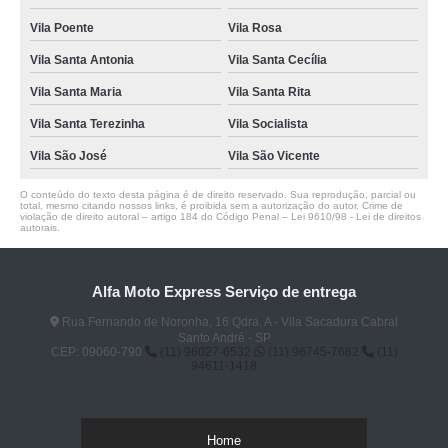
Vila Poente
Vila Rosa
Vila Santa Antonia
Vila Santa Cecília
Vila Santa Maria
Vila Santa Rita
Vila Santa Terezinha
Vila Socialista
Vila São José
Vila São Vicente
O conteúdo do texto desta página é de direito reservado. Sua reprodução, parcial ou
total, mesmo citando nossos links, é proibida sem a autorização do autor. Crime de
violação de direito autoral – artigo 184 do Código Penal –
Lei 9610/98 - Lei de direitos
autorais
.
Alfa Moto Express Serviço de entrega
Rua Fernando de Noronha, 16 Qdra. A - Vila Sacadura Cabral
Santo André - SP
CEP: 09060-790
(11) 96027-6532
(11) 96745-7662
(11)
94611-1418
Home