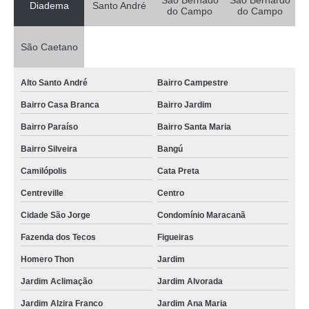
São Bernado
São Bernardo
Diadema
Santo André
do Campo
do Campo
São Caetano
Alto Santo André
Bairro Campestre
Bairro Casa Branca
Bairro Jardim
Bairro Paraíso
Bairro Santa Maria
Bairro Silveira
Bangú
Camilópolis
Cata Preta
Centreville
Centro
Cidade São Jorge
Condomínio Maracanã
Fazenda dos Tecos
Figueiras
Homero Thon
Jardim
Jardim Aclimação
Jardim Alvorada
Jardim Alzira Franco
Jardim Ana Maria