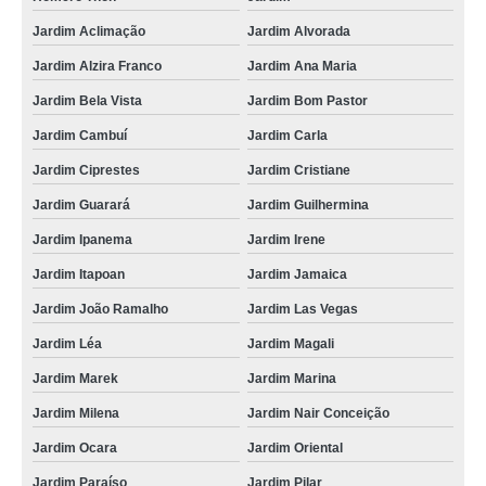
Jardim Aclimação
Jardim Alvorada
serviço de entrega expressa farmácia Vila Dayse
Jardim Alzira Franco
Jardim Ana Maria
entrega expressa farmácia Jardim Mamboe
Jardim Bela Vista
Jardim Bom Pastor
busco por entrega expressa farmácia Jardim são caetano
Jardim Cambuí
Jardim Carla
serviço de entrega expressa documentos Jardim do Carmo
Jardim Ciprestes
Jardim Cristiane
entrega expressa farmácia Jardim Arco-iris
Jardim Guarará
Jardim Guilhermina
entrega expressa documentos Paranapiacaba
Jardim Ipanema
Jardim Irene
serviço de entrega expressa farmácia São caetano do sul
Jardim Itapoan
Jardim Jamaica
serviço de entrega expressa presentes Vila Scarpelli
Jardim João Ramalho
Jardim Las Vegas
busco por entrega expressa transportadora Vila Vivaldi
Jardim Léa
Jardim Magali
busco por entrega expressa documentos Inamar
Jardim Marek
Jardim Marina
entrega expressa presentes Vila São Vicente
Jardim Milena
Jardim Nair Conceição
serviço de entrega expressa Parque Marajoara I e II
Jardim Ocara
Jardim Oriental
serviço de entrega expressa de documentos TERRA NOVA
Jardim Paraíso
Jardim Pilar