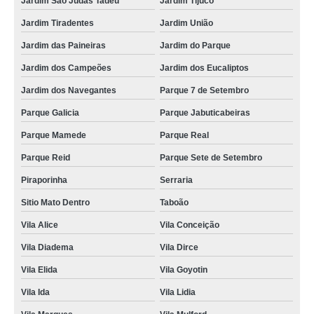
Jardim São Judas Tadeu
Jardim Tijuco
Jardim Tiradentes
Jardim União
Jardim das Paineiras
Jardim do Parque
Jardim dos Campeões
Jardim dos Eucaliptos
Jardim dos Navegantes
Parque 7 de Setembro
Parque Galicia
Parque Jabuticabeiras
Parque Mamede
Parque Real
Parque Reid
Parque Sete de Setembro
Piraporinha
Serraria
Sitio Mato Dentro
Taboão
Vila Alice
Vila Conceição
Vila Diadema
Vila Dirce
Vila Elida
Vila Goyotin
Vila Ida
Vila Lidia