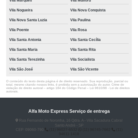
Vila Marques
Vila Mulford
Vila Nogueira
Vila Nova Conquista
Vila Nova Santa Luzia
Vila Paulina
Vila Poente
Vila Rosa
Vila Santa Antonia
Vila Santa Cecília
Vila Santa Maria
Vila Santa Rita
Vila Santa Terezinha
Vila Socialista
Vila São José
Vila São Vicente
O conteúdo do texto desta página é de direito reservado. Sua reprodução, parcial ou
total, mesmo citando nossos links, é proibida sem a autorização do autor. Crime de
violação de direito autoral – artigo 184 do Código Penal –
Lei 9610/98 - Lei de direitos
autorais
.
Alfa Moto Express Serviço de entrega
Rua Fernando de Noronha, 16 Qdra. A - Vila Sacadura Cabral
Santo André - SP
CEP: 09060-790
(11) 96027-6532
(11) 96745-7662
(11)
94611-1418