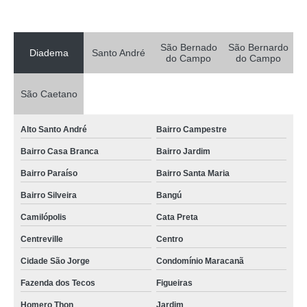
serviço de entrega expressa documentos Assunção
entrega expressa presentes Jardim Silvana
São Bernado
São Bernardo
busco por entrega expressa flores Jardim ABC
Diadema
Santo André
do Campo
do Campo
entrega expressa de documentos Jardim Bela Vista
São Caetano
serviço de entrega expressa Vila São Pedro
busco por serviço de entrega expressa Vila Elida
Alto Santo André
Bairro Campestre
busco por entrega expressa flores Parque Jaçatuba
Bairro Casa Branca
Bairro Jardim
onde encontrar serviço de entrega expressa Vila Alba
Bairro Paraíso
Bairro Santa Maria
busco por entrega expressa farmácia Parque Real
Bairro Silveira
Bangú
entrega expressa flores Jardim Canhema
Camilópolis
Cata Preta
busco por entrega expressa presentes Jardim Sapopema
Centreville
Centro
busco por entrega expressa motoboy Vila São Pedro
Cidade São Jorge
Condomínio Maracanã
entrega expressa frete Santa Teresinha
Fazenda dos Tecos
Figueiras
Homero Thon
Jardim
busco por entrega expressa transportadora Parque dos Pássaros