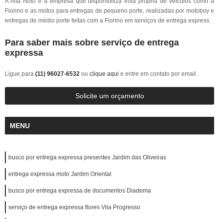
A Alfa Noto é a empresa que disponibiliza frota própria de veículos como a
Fiorino e as motos para entregas de pequeno porte, realizadas por motoboy e
entregas de médio porte feitas com a Fiorino em serviços de entrega express.
Para saber mais sobre serviço de entrega
expressa
Ligue para
(11) 96027-6532
ou
clique aqui
e entre em contato por email.
Solicite um orçamento
MENU
busco por entrega expressa presentes Jardim das Oliveiras
entrega expressa moto Jardim Oriental
busco por entrega expressa de documentos Diadema
serviço de entrega expressa flores Vila Progresso