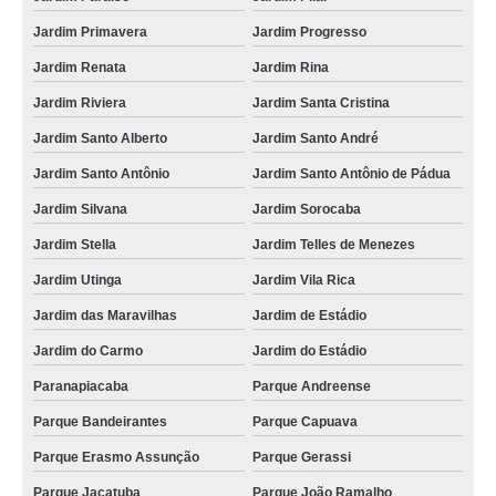
busco por entrega super expressa Taboão
Jardim Primavera
Jardim Progresso
entrega expressa de documentos Vila São José
Jardim Renata
Jardim Rina
Jardim Riviera
Jardim Santa Cristina
serviço de entrega expressa transportadora Santo André
Jardim Santo Alberto
Jardim Santo André
serviço de entrega expressa moto Vila Vivaldi
Jardim Santo Antônio
Jardim Santo Antônio de Pádua
serviço de entrega expressa presentes Vila Santa Maria
Jardim Silvana
Jardim Sorocaba
entrega super expressa Jardim Telles de Menezes
Jardim Stella
Jardim Telles de Menezes
busco por serviço de entrega expressa Vila Apiay
Jardim Utinga
Jardim Vila Rica
serviço de entrega expressa flores Vila São José
Jardim das Maravilhas
Jardim de Estádio
busco por entrega expressa roupa Jardim Ipanema
Jardim do Carmo
Jardim do Estádio
busco por entrega super expressa Jardim Paraíso
Paranapiacaba
Parque Andreense
serviço de entrega expressa de documentos Jardim Rosinha
Parque Bandeirantes
Parque Capuava
entrega expressa flores Condomínio Maracanã
Parque Erasmo Assunção
Parque Gerassi
entrega expressa motoboy Jardim
Parque Jaçatuba
Parque João Ramalho