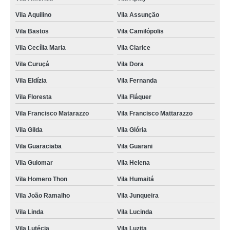
busco por entrega expressa moto Vila Progresso
Vila Aquilino
Vila Assunção
serviço de entrega super expressa Jardim Bela Vista
Vila Bastos
Vila Camilópolis
Vila Cecília Maria
Vila Clarice
Vila Curuçá
Vila Dora
Vila Eldízia
Vila Fernanda
Vila Floresta
Vila Fláquer
Vila Francisco Matarazzo
Vila Francisco Mattarazzo
Vila Gilda
Vila Glória
Vila Guaraciaba
Vila Guarani
Vila Guiomar
Vila Helena
Vila Homero Thon
Vila Humaitá
Vila João Ramalho
Vila Junqueira
Vila Linda
Vila Lucinda
Vila Lutécia
Vila Luzita