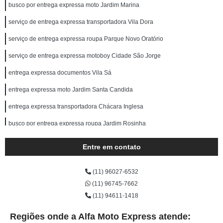
busco por entrega expressa moto Jardim Marina
serviço de entrega expressa transportadora Vila Dora
serviço de entrega expressa roupa Parque Novo Oratório
serviço de entrega expressa motoboy Cidade São Jorge
entrega expressa documentos Vila Sá
entrega expressa moto Jardim Santa Candida
entrega expressa transportadora Chácara Inglesa
busco por entrega expressa roupa Jardim Rosinha
serviço de entrega super expressa Vila Luzita
Entre em contato
serviço de entrega expressa frete Condomínio Maracanã
(11) 96027-6532
entrega expressa transportadora Santa Terezinha
(11) 96745-7662
busco por entrega expressa documentos Jardim das Maravilhas
(11) 94611-1418
busco por entrega expressa de documentos Jardim Marina
Regiões onde a Alfa Moto Express atende: