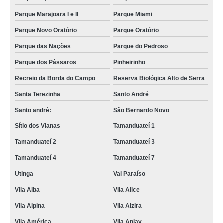
entrega expressa roupa Jardim Bom Pastor
Parque Marajoara I e II
Parque Miami
serviço de entrega expressa moto Eldorado
Parque Novo Oratório
Parque Oratório
entrega expressa roupa Jardim Inamar
Parque das Nações
Parque do Pedroso
busco por entrega expressa frete Santa Teresinha
Parque dos Pássaros
Pinheirinho
entrega expressa motoboy Jardim Cambuí
Recreio da Borda do Campo
Reserva Biológica Alto de Serra
Santa Terezinha
Santo André
serviço de entrega expressa roupa Jardim Inamar
Santo andré:
São Bernardo Novo
onde encontrar serviço de entrega expressa Jardim Ruyce
Sítio dos Vianas
Tamanduateí 1
busco por entrega expressa frete Vila São José
Tamanduateí 2
Tamanduateí 3
serviço de entrega expressa frete Jardim Donini
Tamanduateí 4
Tamanduateí 7
entrega super expressa Jardim Mamboe
Utinga
Val Paraíso
busco por entrega expressa motoboy Vila Príncipe de Gales
Vila Alba
Vila Alice
serviço de entrega expressa motoboy Demarchi
Vila Alpina
Vila Alzira
entrega expressa frete Jardim Santo Alberto
Vila América
Vila Apiay