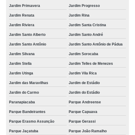
contratar transporte de carga com fiorino Vila Helena
Jardim Primavera
Jardim Progresso
contratar transporte de carga compartilhada Jardim Telles de Menezes
Jardim Renata
Jardim Rina
Jardim Riviera
Jardim Santa Cristina
contratar transporte de carga urbano Jardim Santo Antônio
Jardim Santo Alberto
Jardim Santo André
contratar transporte de carga com fiorino Jardim Marina
Jardim Santo Antônio
Jardim Santo Antônio de Pádua
empresa para transporte de carga com fiorino Santa Teresinha
Jardim Silvana
Jardim Sorocaba
contratar transporte de cargas especiais Jardim Paraíso
Jardim Stella
Jardim Telles de Menezes
empresa para transporte de carga fiorino Vila Suíça
Jardim Utinga
Jardim Vila Rica
contratar transporte de carga em motocicleta Parque Miami
Jardim das Maravilhas
Jardim de Estádio
empresa para transporte de carga terrestre Santo Antônio
Jardim do Carmo
Jardim do Estádio
empresa para transporte de carga urbano Parque Miami
Paranapiacaba
Parque Andreense
Parque Bandeirantes
Parque Capuava
Parque Erasmo Assunção
Parque Gerassi
Parque Jaçatuba
Parque João Ramalho