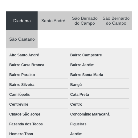
transporte de cargas especiais Parque Marajoara I e II
São Bernado
São Bernardo
empresa para transporte de carga em motocicleta Vila Conceição
Diadema
Santo André
do Campo
do Campo
contratar transporte de carga terrestre Nova Petrópolis
São Caetano
contratar transporte de carga fiorino Parque das Nações
transporte de carga com fiorino Paranapiacaba
Alto Santo André
Bairro Campestre
transporte de carga em motocicleta Bairro Campestre
Bairro Casa Branca
Bairro Jardim
contratar transporte de carga urbano Jardim Campanario
Bairro Paraíso
Bairro Santa Maria
contratar transporte de carga rodoviário Jardim Hollywood
Bairro Silveira
Bangú
transporte de carga compartilhada Santa Terezinha
Camilópolis
Cata Preta
transporte de cargas especiais Jardim Cambuí
Centreville
Centro
empresa para transporte de carga rodoviário Ferrazópolis
Cidade São Jorge
Condomínio Maracanã
contratar transporte de cargas especiais Jardim Iran
Fazenda dos Tecos
Figueiras
Homero Thon
Jardim
contratar transporte de carga em motocicleta Nova Petrópolis