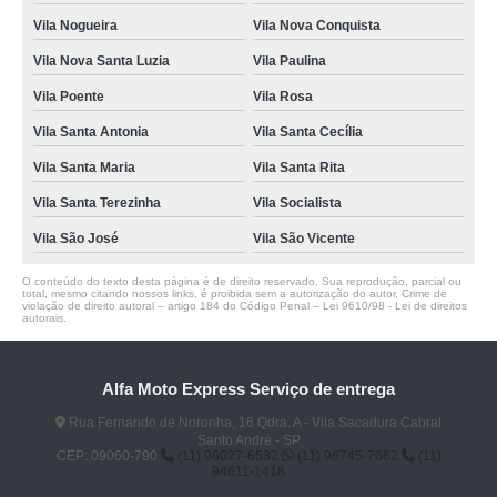
Vila Nogueira
Vila Nova Conquista
Vila Nova Santa Luzia
Vila Paulina
Vila Poente
Vila Rosa
Vila Santa Antonia
Vila Santa Cecília
Vila Santa Maria
Vila Santa Rita
Vila Santa Terezinha
Vila Socialista
Vila São José
Vila São Vicente
O conteúdo do texto desta página é de direito reservado. Sua reprodução, parcial ou
total, mesmo citando nossos links, é proibida sem a autorização do autor. Crime de
violação de direito autoral – artigo 184 do Código Penal –
Lei 9610/98 - Lei de direitos
autorais
.
Alfa Moto Express Serviço de entrega
Rua Fernando de Noronha, 16 Qdra. A - Vila Sacadura Cabral
Santo André - SP
CEP: 09060-790
(11) 96027-6532
(11) 96745-7662
(11)
94611-1418