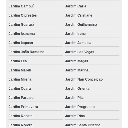
Jardim Cambuí
Jardim Carla
contratar transporte de carga individual Vila Valparaíso
Jardim Ciprestes
Jardim Cristiane
empresa para transporte de carga fiorino Jardim Marilene
Jardim Guarará
Jardim Guilhermina
empresa para transporte de cargas especiais Jardim Ruyce
Jardim Ipanema
Jardim Irene
transporte de carga rodoviário Tamanduateí 7
Jardim Itapoan
Jardim Jamaica
transporte de carga urbano Jardim Léa
Jardim João Ramalho
Jardim Las Vegas
empresa para transporte de carga compartilhada Vila Euclides
Jardim Léa
Jardim Magali
transporte de carga individual Pinheirinho
Jardim Marek
Jardim Marina
empresa para transporte de carga em motocicleta Jardim Itapoan
Jardim Milena
Jardim Nair Conceição
transporte de cargas especiais Jardim Diadema
Jardim Ocara
Jardim Oriental
contratar transporte de carga rodoviário Vila Clarice
Jardim Paraíso
Jardim Pilar
empresa para transporte de carga rodoviário Vila Rosa
Jardim Primavera
Jardim Progresso
transporte de carga com fiorino Paranapiacaba
Jardim Renata
Jardim Rina
Jardim Riviera
Jardim Santa Cristina
contratar transporte de carga urbano Jardim Magali