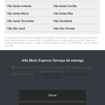
Vila Santa Antonia
Vila Santa Cecília
Vila Santa Maria
Vila Santa Rita
Vila Santa Terezinha
Vila Socialista
Vila São José
Vila São Vicente
O conteúdo do texto desta página é de direito reservado. Sua reprodução, parcial ou
total, mesmo citando nossos links, é proibida sem a autorização do autor. Crime de
violação de direito autoral – artigo 184 do Código Penal –
Lei 9610/98 - Lei de direitos
autorais
.
Alfa Moto Express Serviço de entrega
Rua Fernando de Noronha, 16 Qdra. A - Vila Sacadura Cabral
Santo André - SP
CEP: 09060-790
(11) 96027-6532
(11) 96745-7662
(11)
94611-1418
Home