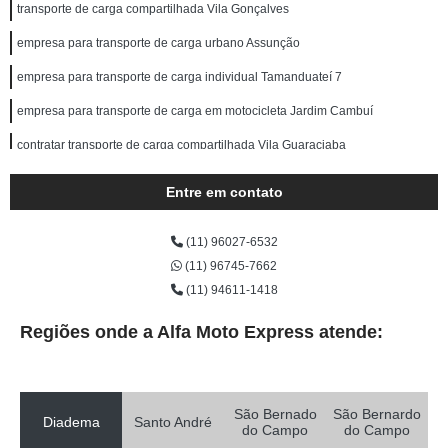
transporte de carga compartilhada Vila Gonçalves
empresa para transporte de carga urbano Assunção
empresa para transporte de carga individual Tamanduateí 7
empresa para transporte de carga em motocicleta Jardim Cambuí
contratar transporte de carga compartilhada Vila Guaraciaba
transporte de carga com fiorino Tamanduateí 1
Entre em contato
contratar transporte de carga terrestre Parque Sete de Setembro
(11) 96027-6532
transporte de carga fiorino TERRA NOVA
(11) 96745-7662
transporte de cargas especiais Jardim Mamboe
(11) 94611-1418
contratar transporte de carga rodoviário Jardim Itapoan
Regiões onde a Alfa Moto Express atende:
contratar transporte de carga fiorino Vila Santa Tereza
empresa para transporte de cargas especiais Nova Petrópolis
São Bernado
São Bernardo
empresa para transporte de carga rodoviário Jardim Remanso
Diadema
Santo André
do Campo
do Campo