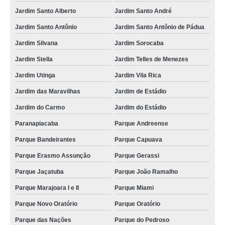
Jardim Santo Alberto
Jardim Santo André
empresa para transporte de carga urbano Parque Andreense
Jardim Santo Antônio
Jardim Santo Antônio de Pádua
empresa para transporte de carga terrestre Vila América
Jardim Silvana
Jardim Sorocaba
contratar transporte de carga urbano Vila São Vicente
Jardim Stella
Jardim Telles de Menezes
contratar transporte de carga terrestre Vila Clarice
Jardim Utinga
Jardim Vila Rica
contratar transporte de carga com fiorino Jardim Iran
Jardim das Maravilhas
Jardim de Estádio
empresa para transporte de carga compartilhada Jardim Gazuza
Jardim do Carmo
Jardim do Estádio
transporte de carga compartilhada Jardim Gazuza
Paranapiacaba
Parque Andreense
Parque Bandeirantes
Parque Capuava
Parque Erasmo Assunção
Parque Gerassi
Parque Jaçatuba
Parque João Ramalho
Parque Marajoara I e II
Parque Miami
Parque Novo Oratório
Parque Oratório
Parque das Nações
Parque do Pedroso