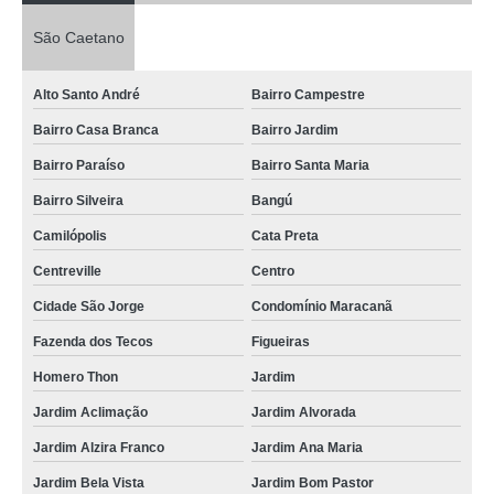
transporte de carga urbano Parque Anchieta
São Caetano
contratar transporte de carga em motocicleta Jardim Cambuí
contratar transporte de carga fiorino Jardim Bela Vista
Alto Santo André
Bairro Campestre
contratar transporte de cargas especiais TERRA NOVA
Bairro Casa Branca
Bairro Jardim
transporte de carga individual Campanário
Bairro Paraíso
Bairro Santa Maria
contratar transporte de carga compartilhada Parque Andreense
Bairro Silveira
Bangú
contratar transporte de carga individual Jardim das Maravilhas
Camilópolis
Cata Preta
transporte de carga fiorino Oswaldo cruz
Centreville
Centro
empresa para transporte de carga com fiorino Vila Euclides
Cidade São Jorge
Condomínio Maracanã
transporte de carga terrestre Jardim Fenix
Fazenda dos Tecos
Figueiras
Homero Thon
Jardim
empresa para transporte de carga terrestre Jardim Rosinha
Jardim Aclimação
Jardim Alvorada
empresa para transporte de carga individual Jardim Santo Alberto
Jardim Alzira Franco
Jardim Ana Maria
empresa para transporte de carga fiorino Jardim Marina
Jardim Bela Vista
Jardim Bom Pastor
transporte de carga rodoviário Piraporinha